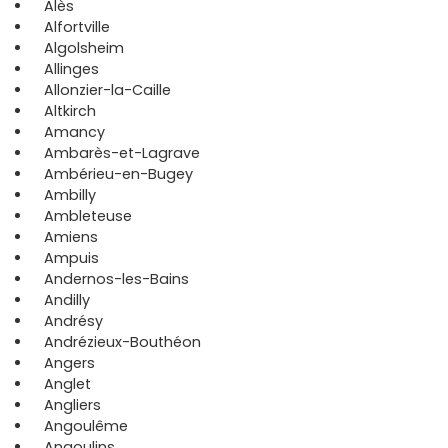
Alès
Alfortville
Algolsheim
Allinges
Allonzier-la-Caille
Altkirch
Amancy
Ambarès-et-Lagrave
Ambérieu-en-Bugey
Ambilly
Ambleteuse
Amiens
Ampuis
Andernos-les-Bains
Andilly
Andrésy
Andrézieux-Bouthéon
Angers
Anglet
Angliers
Angoulême
Angoulins