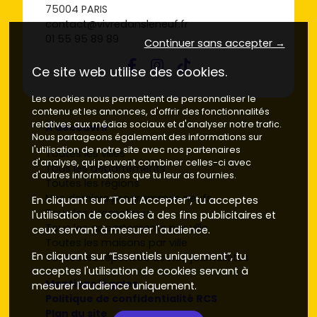
75004 PARIS
contact@vivredansleneuf.fr
01 55 95 89 89
Continuer sans accepter →
Ce site web utilise des cookies.
Les cookies nous permettent de personnaliser le
contenu et les annonces, d'offrir des fonctionnalités
relatives aux médias sociaux et d'analyser notre trafic.
À découvrir
Nous partageons également des informations sur
l'utilisation de notre site avec nos partenaires
Toutes les villes
d'analyse, qui peuvent combiner celles-ci avec
Tous les départements
d'autres informations que tu leur as fournies.
Toutes les régions
Nos derniers programmes neufs
En cliquant sur “Tout Accepter”, tu acceptes
Tous les promoteurs
l'utilisation de cookies à des fins publicitaires et
Tous les appartements par ville
ceux servant à mesurer l'audience.
Toutes les maisons par ville
En cliquant sur “Essentiels uniquement”, tu
Toutes les réponses de nos journalistes
acceptes l'utilisation de cookies servant à
Mentions légales
mesurer l'audience uniquement.
Politique de confidentialité RCS
Plan du site