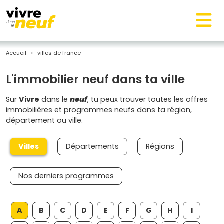
Accueil
villes de france
L'immobilier neuf dans ta ville
Sur
Vivre
dans le
neuf
, tu peux trouver toutes les offres
immobilières et programmes neufs dans ta région,
département ou ville.
Villes
Départements
Régions
Nos derniers programmes
A
B
C
D
E
F
G
H
I