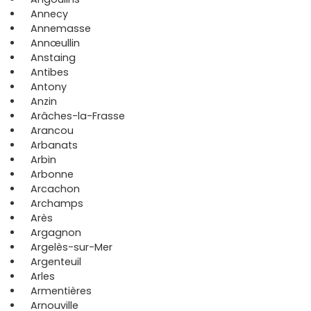
Annecy
Annemasse
Annœullin
Anstaing
Antibes
Antony
Anzin
Arâches-la-Frasse
Arancou
Arbanats
Arbin
Arbonne
Arcachon
Archamps
Arès
Argagnon
Argelès-sur-Mer
Argenteuil
Arles
Armentières
Arnouville