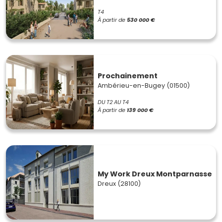
T4
À partir de
530 000 €
Prochainement
Ambérieu-en-Bugey (01500)
DU T2 AU T4
À partir de
139 000 €
My Work Dreux Montparnasse
Dreux (28100)