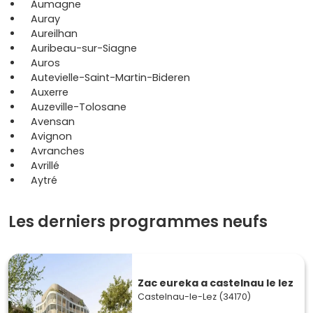
Aumagne
Auray
Aureilhan
Auribeau-sur-Siagne
Auros
Autevielle-Saint-Martin-Bideren
Auxerre
Auzeville-Tolosane
Avensan
Avignon
Avranches
Avrillé
Aytré
Les derniers programmes neufs
Zac eureka a castelnau le lez
Castelnau-le-Lez (34170)