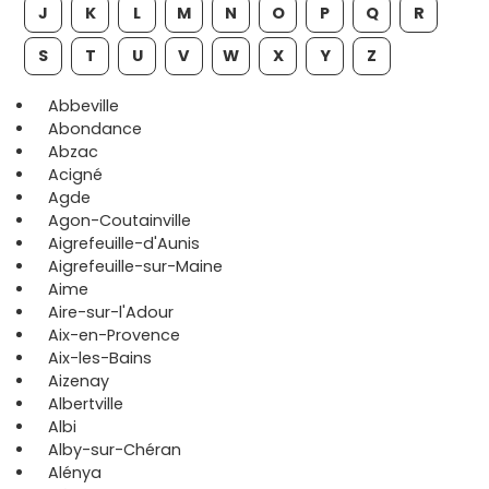
J
K
L
M
N
O
P
Q
R
S
T
U
V
W
X
Y
Z
Abbeville
Abondance
Abzac
Acigné
Agde
Agon-Coutainville
Aigrefeuille-d'Aunis
Aigrefeuille-sur-Maine
Aime
Aire-sur-l'Adour
Aix-en-Provence
Aix-les-Bains
Aizenay
Albertville
Albi
Alby-sur-Chéran
Alénya