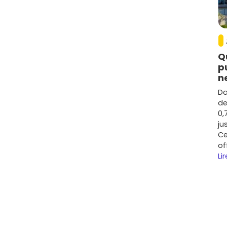
Q
p
n
Da
de
0,
ju
Ce
of
Lir