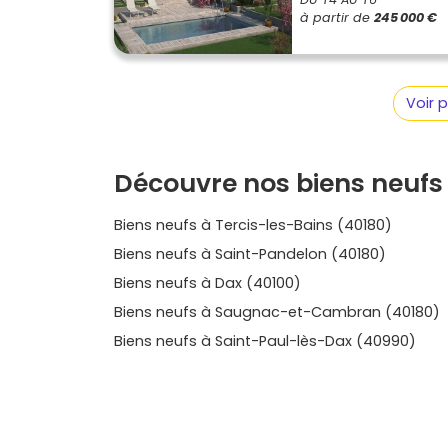
orientations bien pensées, domotique prête à 
à partir de
245 000 €
Et si tu veux comparer maisons et appartement
les charges prévisionnelles, le plan et l’envir
lisibles et tu peux te projeter sereinement. En
le neuf pour repérer le
programme neuf à Oe
Voir 
opportunités dans les communes alentour: tu p
trouver rapidement le logement neuf qui te r
décider en confiance.
Découvre nos biens neufs 
Biens neufs à Tercis-les-Bains (40180)
Biens neufs à Saint-Pandelon (40180)
Biens neufs à Dax (40100)
Biens neufs à Saugnac-et-Cambran (40180)
Biens neufs à Saint-Paul-lès-Dax (40990)