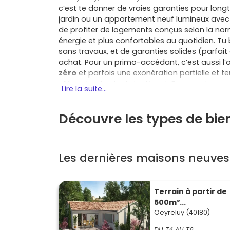
c’est te donner de vraies garanties pour lon
jardin ou un appartement neuf lumineux avec
de profiter de logements conçus selon la no
énergie et plus confortables au quotidien. Tu
sans travaux, et de garanties solides (parfai
achat. Pour un primo-accédant, c’est aussi l’o
zéro
et parfois une exonération partielle et 
alléger ton budget de départ. En appartement,
Lire la suite...
acoustique, de charges maîtrisées grâce à d
neuve, souvent avec stationnement privatif; e
Découvre les types de bie
en évolutivité pour les projets de famille. La VE
de cuisine et de salle de bains) pour un intérie
le calendrier et le coût global. Le cadre de vie e
verdure, tout en restant à deux pas des serv
Les dernières maisons neuves
communes voisines comme Narrosse, Yzosse
Saint-Pandelon, Rivière-Saas-et-Gourby, Terc
situées à moins de 20 km, élargissent tes possi
te conviennent. C’est aussi un choix patrimoni
Terrain à partir de
ses normes récentes, à ses faibles consomma
500m²...
familiale ou un T2/T3 facile à louer ou à reven
Oeyreluy (40180)
Oeyreluy
, tu vas apprécier la qualité des ré
DU T4 AU T6