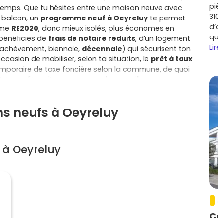
pi
gtemps. Que tu hésites entre une maison neuve avec
31
 balcon, un
programme neuf à Oeyreluy
te permet
d’
rme
RE2020
, donc mieux isolés, plus économes en
qu
 bénéficies de
frais de notaire réduits
, d’un logement
Lir
t achèvement, biennale,
décennale
) qui sécurisent ton
ccasion de mobiliser, selon ta situation, le
prêt à taux
temporaire de taxe foncière selon la commune, de quoi
 tu profites d’un ascenseur, d’une meilleure
es équipements performants et à une copropriété
n maison, tu gagnes en intimité, en espace extérieur et
ns neufs à Oeyreluy
FA te laisse choisir des finitions (sols, teintes, options
ur qui te ressemble, tout en te donnant une visibilité sur
st un vrai plus: Oeyreluy offre la tranquillité et la
ices, des écoles et des commerces de Dax; les
 à Oeyreluy
, Heugas, Candresse, Mées, Saugnac-et-Cambran,
is-les-Bains, Pontonx-sur-l’Adour ou Herm, toutes
bilités pour trouver le quartier et le rythme de vie qui
al pertinent: un bien neuf séduit à la revente grâce à
tions et à son confort global, que ce soit une maison
dre plus tard. Si tu cherches un
programme neuf à
sidences actuelles: espaces extérieurs généreux,
C