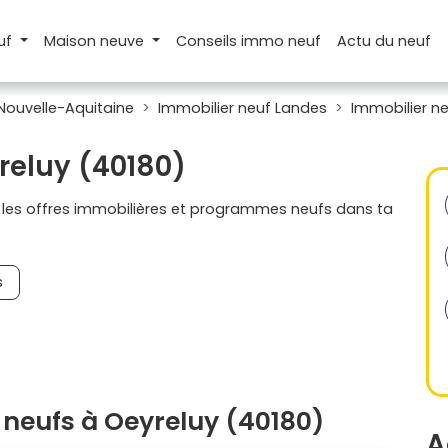
uf
Maison
neuve
Conseils
immo neuf
Actu
du neuf
Nouvelle-Aquitaine
Immobilier neuf Landes
Immobilier n
reluy (40180)
s les offres immobilières et programmes neufs dans ta
s
neufs à Oeyreluy (40180)
A