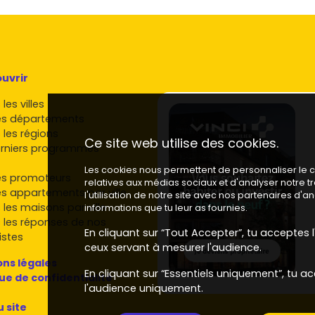
uvrir
les villes
es départements
 les régions
Ce site web utilise des cookies.
rniers programmes
Les cookies nous permettent de personnaliser le co
es promoteurs
relatives aux médias sociaux et d'analyser notre 
es appartements par ville
l'utilisation de notre site avec nos partenaires d'
 les maisons par ville
informations que tu leur as fournies.
 les réponses de nos
En cliquant sur “Tout Accepter”, tu acceptes l'
istes
ceux servant à mesurer l'audience.
ns légales
En cliquant sur “Essentiels uniquement”, tu ac
que de confidentialité
l'audience uniquement.
u site