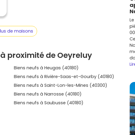
l’emploi, stationnements sécurisés et accès facilités.
a
s sans te tromper, regarde la luminosité, l’isolation,
N
onnement immédiat: dans le neuf, ces critères sont
Le
vie d’aller plus loin? Parcoure les annonces de Vivre dans
pi
yreluy
qui colle à tes priorités, et découvre aussi les
plus de maisons
00
ourras affiner tes choix, poser tes questions et
Ce
essemble, sans pression mais avec toutes les clés pour
Na
mo
à proximité de Oeyreluy
do
Lir
Biens neufs à Heugas (40180)
Biens neufs à Rivière-Saas-et-Gourby (40180)
Biens neufs à Saint-Lon-les-Mines (40300)
Biens neufs à Narrosse (40180)
Biens neufs à Saubusse (40180)