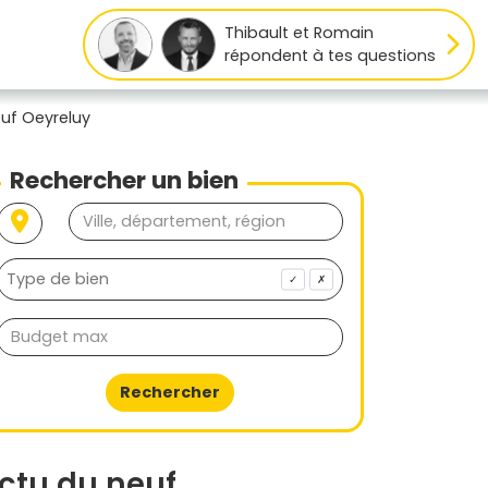
Thibault et Romain
répondent à tes questions
euf Oeyreluy
Rechercher un bien
✓
✗
Rechercher
ctu du neuf