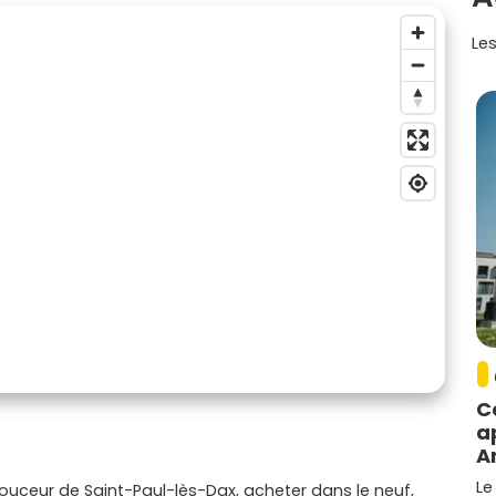
Les
C
a
A
Le
ouceur de Saint-Paul-lès-Dax, acheter dans le neuf,