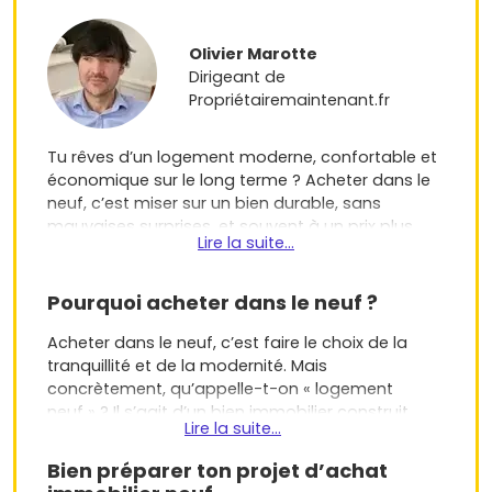
Olivier Marotte
Dirigeant de
Propriétairemaintenant.fr
Tu rêves d’un logement moderne, confortable et
économique sur le long terme ? Acheter dans le
neuf, c’est miser sur un bien durable, sans
mauvaises surprises, et souvent à un prix plus
Lire la suite...
abordable qu’on ne le pense. En plus des
nombreux avantages liés au caractère récent de
la construction, il existe aujourd’hui des
Pourquoi acheter dans le neuf ?
dispositifs d’aide et de financement, comme le
Bail Réel Solidaire (BRS) ou la Location-Accession
Acheter dans le neuf, c’est faire le choix de la
(PSLA), qui facilitent l’accès à la propriété. Voici
tranquillité et de la modernité. Mais
un guide pour t’aider à comprendre pourquoi et
concrètement, qu’appelle-t-on « logement
comment acheter dans le neuf.
neuf » ? Il s’agit d’un bien immobilier construit
Lire la suite...
depuis moins de cinq ans et n’ayant jamais
été habité. Cela inclut les logements vendus
Bien préparer ton projet d’achat
sur plan, appelés VEFA (Vente en l’État Futur