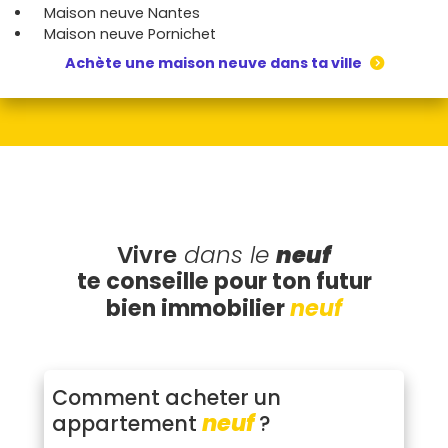
des frais d’entretien, les dépenses
Maison neuve Nantes
énergétiques, les coûts d’assurance …
Maison neuve Pornichet
Ta nouvelle implantation engendre-t-elle de
Achète une maison neuve dans ta ville
nouveaux coûts (de transport, de garderie…
) ?
Vivre
dans le
neuf
te conseille pour
ton futur
neuf
bien immobilier
Comment acheter un
neuf
appartement
?