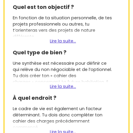
un processus demandant avant tout de faire le
Quel est ton objectif ?
point en te posant les bonnes questions.
L’hypothèse de départ : tu souhaites acheter un
En fonction de ta situation personnelle, de tes
bien et l’habiter*.
projets professionnels ou autres, tu
t’orienteras vers des projets de nature
*Cette nuance est importante car si tu étais un
différente.
investisseur, la logique serait différente sous
Lire la suite...
certains aspect
À titre d’exemple…
Quel type de bien ?
Si ta vision est à court/moyen terme, tu feras
Une synthèse est nécessaire pour définir ce
l’acquisition d’un bien « tremplin » dont les
qui relève du non négociable et de l’optionnel.
caractéristiques standards t’assureront une
Tu dois créer ton « cahier des
revente aisée et avec un peu de chance, une
charges » concernant ta future habitation. Il
plus-value.
Lire la suite...
n’y a pas de liste type mais quelques choix à
En revanche, si tu te projettes sur du long
faire et quelques positions à prendre.
À quel endroit ?
terme, même si personne ne sait de quoi
Es-tu plus « maison » ou « appartement » ?
demain sera fait, tu oseras peut-être un bien
Le cadre de vie est également un facteur
« coup de cœur » aux critères plus atypiques.
déterminant. Tu dois donc compléter ton
Sais-tu déjà combien de pièces et/ou quelle
cahier des charges précédemment
surface dont tu as besoin ?
commencé.
Lire la suite...