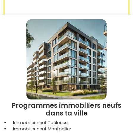
Des espaces optimisés
: logements bien
Renseignez-vous sur les programmes en cours et
agencés, espaces de rangement, grandes
explorez les opportunités du marché.
terrasses et balcons.
Des engagements plus écologiques
:
jardins partagés favorisant la biodiversité et
la convivialité.
Une personnalisation avancée
: un
configurateur 3D unique permet d’adapter
son logement selon ses envies (espace
télétravail, grand séjour, buanderie…).
Ce configurateur, actuellement disponible sur
certains programmes, sera progressivement
étendu à l’ensemble de nos offres.
Programmes immobiliers neufs
dans ta ville
Immobilier neuf Toulouse
Immobilier neuf Montpellier