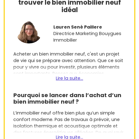
trouver le bien immobilier neuf
idéal
Lauren Sené Paillere
Directrice Marketing Bouygues
Immobilier
Acheter un bien immobilier neuf, c'est un projet
de vie qui se prépare avec attention. Que ce soit
pour y vivre ou pour investir, plusieurs éléments
sont importants. Pensez aux économies
Lire la suite...
d’énergie, aux garanties des constructeurs et aux
avantages fiscaux, par exemple. Autant d’atouts
qui rendent le neuf particulièrement attractif.
Pourquoi se lancer dans l’achat d’un
Découvrez nos conseils pratiques pour avancer
bien immobilier neuf ?
sereinement dans votre projet d’achat
immobilier.
L’immobilier neuf offre bien plus qu’un simple
confort moderne. Pas de travaux à prévoir, une
isolation thermique et acoustique optimale et
des factures énergétiques allégées. De quoi ravir
Lire la suite...