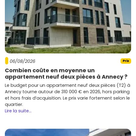
configurations de transport et de budget, puis reviens sur
le
programme neuf à Quetigny
qui coche le plus de
critères. Tu verras, avec les garanties et les économies à
la clé, tu avances l’esprit léger tout en te projetant dès
maintenant dans ton futur chez-toi.
06/08/2026
Prix
Combien coûte en moyenne un
appartement neuf deux pièces à Annecy ?
Le budget pour un appartement neuf deux pièces (T2) à
Annecy tourne autour de 310 000 € en 2026, hors parking
et hors frais d’acquisition. Le prix varie fortement selon le
quartier.
Lire la suite...