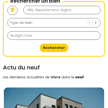
Rechercher un bien
d’une maison prête à t’accueillir.
✓
✗
Rechercher
Actu du neuf
Les dernières actualités de
Vivre
dans le
neuf