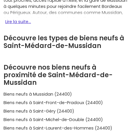
tout proches, accès rapide à l’A89, et la gare de Mussidan
à quelques minutes pour rejoindre facilement Bordeaux
ou Périgueux. Autour, des communes comme Mussidan,
Saint-Front-de-Pradoux, Neuvic, Douzillac, Les Lèches,
Lire la suite...
Montpon-Ménestérol, Le Pizou, Saint-Laurent-des-
Hommes, Saint-Martin-l’Astier ou encore Saint-Astier
Découvre les types de biens neufs à
élargissent tes possibilités, tout en restant à moins de 20
km. Choisir un
programme neuf à Saint-Médard-de-
Saint-Médard-de-Mussidan
Mussidan
, c’est d’abord acheter serein :
frais de notaire
réduits
, possibles
aides comme le PTZ (sous
conditions)
, et des logements pensés pour durer avec la
Découvre nos biens neufs à
garantie décennale
, la garantie biennale et le service
proximité de Saint-Médard-de-
après‑livraison. Côté confort et budget, les normes
récentes (type RE2020) te garantissent une
excellente
Mussidan
performance énergétique
, une isolation acoustique
soignée et des charges mieux maîtrisées ; ton quotidien
Biens neufs à Mussidan (24400)
est plus agréable, et tes factures sous contrôle. En
Biens neufs à Saint-Front-de-Pradoux (24400)
appartement, tu gagnes en praticité : ascenseur,
stationnement, balcon ou terrasse, espaces communs
Biens neufs à Saint-Géry (24400)
étudiés, proximité immédiate des commodités. En
Biens neufs à Saint-Michel-de-Double (24400)
maison, tu profites d’un jardin, d’une belle luminosité, d’un
Biens neufs à Saint-Laurent-des-Hommes (24400)
plan de plain-pied si tu le souhaites, et tu peux