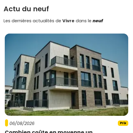
au quotidien, tu as toutes les cartes en main pour faire un
Actu du neuf
achat serein et durable.
Les dernières actualités de
Vivre
dans le
neuf
06/08/2026
Prix
Combien coûte en moyenne un