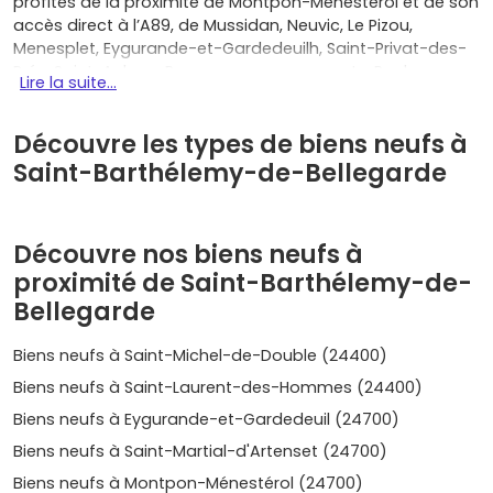
profites de la proximité de Montpon-Ménestérol et de son
accès direct à l’A89, de Mussidan, Neuvic, Le Pizou,
Menesplet, Eygurande-et-Gardedeuilh, Saint-Privat-des-
Prés, Saint-Aulaye-Puymangou ou encore La Roche-
Lire la suite...
Chalais, toutes à moins de 20 km, pour un quotidien
pratique entre nature et commodités. Acheter neuf, c’est
Découvre les types de biens neufs à
bénéficier d’une construction conforme à la RE2020, donc
d’
économies d’énergie
, d’une isolation acoustique
Saint-Barthélemy-de-Bellegarde
soignée et d’un confort thermique été comme hiver. Tu
gagnes aussi en sérénité avec les garanties
réglementaires (parfait achèvement, biennale,
Découvre nos biens neufs à
décennale) et des
frais de notaire réduits
par rapport à
proximité de Saint-Barthélemy-de-
l’ancien. Si tu es primo-accédant, le
prêt à taux zéro
(PTZ)
peut alléger ton financement, et certaines
Bellegarde
communes proposent une exonération temporaire de
taxe foncière, sous conditions. Que tu choisisses une
Biens neufs à Saint-Michel-de-Double (24400)
maison neuve, modulable et prête à accueillir la famille,
Biens neufs à Saint-Laurent-des-Hommes (24400)
ou un appartement neuf bien placé, optimisé et facile à
entretenir, tu profites d’un plan pensé pour la vie
Biens neufs à Eygurande-et-Gardedeuil (24700)
moderne, de charges maîtrisées et souvent de
Biens neufs à Saint-Martial-d'Artenset (24700)
stationnement privatif, d’espaces extérieurs et
Biens neufs à Montpon-Ménestérol (24700)
d’équipements performants, parfois même de