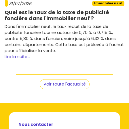
31/07/2026
Immobilier neuf
Tu as toutes les cartes en main pour avancer. Parcours
Quel est le taux de la taxe de publicité
dès maintenant les offres d'
immobilier neuf à Linas
sur
foncière dans l'immobilier neuf ?
Vivre dans le neuf
, compare les prix, les localisations et
les prestations, et crée tes alertes pour ne rater aucun
Dans l'immobilier neuf, le taux réduit de la taxe de
lancement. Plus tu te positionnes tôt, plus tu as de choix
publicité foncière tourne autour de 0,70 % à 0,715 %,
sur l'étage, l'orientation et les lots avec extérieur. Prêt à
contre 5,80 % dans l'ancien, voire jusqu'à 6,32 % dans
trouver la perle rare à Linas ?
certains départements. Cette taxe est prélevée à l'achat
pour officialiser la vente.
Lire la suite...
Voir toute l'actualité
Nous contacter