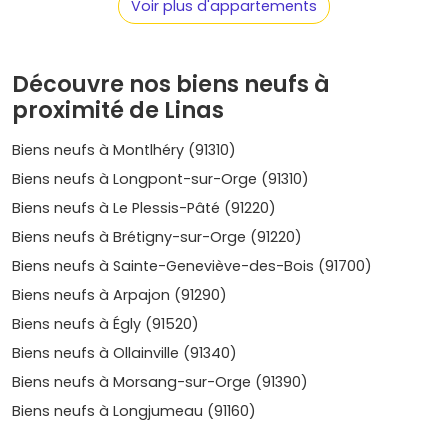
une
demande soutenue en petites et moyennes
Voir plus d'appartements
surfaces
(T2, T3), surtout si le bien est proche des axes
et des bus vers le RER.
Confort et performance énergétique
Découvre nos biens neufs à
: un achat en
VEFA
t'apporte les normes
RE 2020
, des
frais de notaire
proximité de Linas
réduits
(environ
2 à 3 %
), des garanties (parfait
achèvement, décennale) et souvent un stationnement.
Biens neufs à Montlhéry (91310)
Résultat : des charges maîtrisées et un logement prêt à
Biens neufs à Longpont-sur-Orge (91310)
vivre.
Biens neufs à Le Plessis-Pâté (91220)
Les secteurs à privilégier selon ton
Biens neufs à Brétigny-sur-Orge (91220)
projet
Biens neufs à Sainte-Geneviève-des-Bois (91700)
Centre‑bourg et cœur historique
: pratique pour
Biens neufs à Arpajon (91290)
tout faire à pied, ambiance village et petites
Biens neufs à Égly (91520)
résidences. Idéal pour habiter.
Prix moyen
indicatif
dans le neuf :
4 700 à 5 500 €/m²
selon prestations.
Biens neufs à Ollainville (91340)
Proximité Montlhéry – remparts et commerces
:
Biens neufs à Morsang-sur-Orge (91390)
atmosphère vivante et accès rapide à la RN20,
Biens neufs à Longjumeau (91160)
parfait pour louer à des actifs mobiles.
Prix
: environ
4 500 à 5 300 €/m²
.