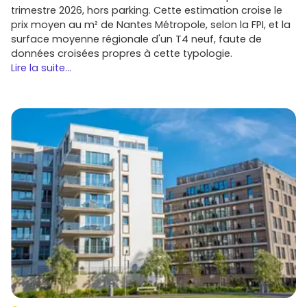
trimestre 2026, hors parking. Cette estimation croise le
Budget et financement
: anticipe les
frais de
prix moyen au m² de Nantes Métropole, selon la FPI, et la
notaire réduits
du neuf et vérifie ton éligibilité aux
surface moyenne régionale d'un T4 neuf, faute de
dispositifs d'aide
en vigueur (dont le
PTZ
selon la
données croisées propres à cette typologie.
zone et conditions). Fais valider ton plan de
Lire la suite...
financement avant de réserver.
VEFA
: étudie le plan de masse, l'orientation, le niveau,
la présence d'un
extérieur
, de
parkings
et les
prestations (menuiseries, sols, domotique).
Demande le
descriptif détaillé
et les notices
techniques.
Location
: pour investir, vise les T2/T3 proches des
arrêts de bus structurants et des grands axes.
Calcule ton
rendement brut
et la vacance
prévisionnelle de façon prudente.
Livraison et garanties
: note le calendrier, les appels
de fonds, et les
garanties
(parfait achèvement,
biennale, décennale). À la remise des clés, réalise un
état des lieux minutieux.
Passe à l'action : explore les annonces
de l'immobilier neuf à Linas