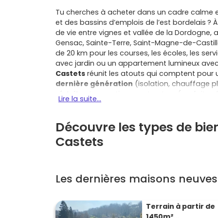
Tu cherches à acheter dans un cadre calme 
et des bassins d’emplois de l’est bordelais ? 
de vie entre vignes et vallée de la Dordogne, a
Gensac, Sainte-Terre, Saint-Magne-de-Castil
de 20 km pour les courses, les écoles, les serv
avec jardin ou un appartement lumineux ave
Castets
réunit les atouts qui comptent pour 
dernière génération
(isolation, chauffage p
réduits
et garanties constructeur (parfait ac
Lire la suite...
sol au plafond. Ici, tu investis dans des espac
rangements, extérieurs généreux, stationneme
Découvre les types de bie
communes neuves qui limitent les charges. Si tu
faciliter ton financement
grâce à des mensua
Castets
profil et le bien choisi, l’accès à certains dispo
restes au calme à Saint-Pey-de-Castets, avec 
Bataille pour rejoindre Bordeaux, tout en prof
tissu associatif actif dans les communes voisi
Les dernières maisons neuve
bien grâce aux normes récentes et à l’absence
appartement comme pour une maison. Surtou
lourde, pas de surprises, tu choisis les finit
Terrain à partir de
sur l’essentiel : vivre. Si tu veux comparer conc
1450m²...