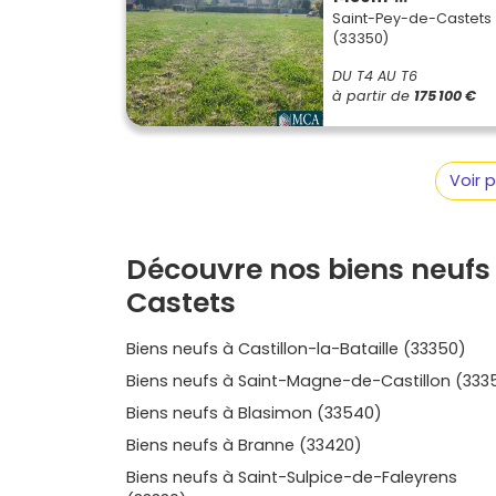
les avantages de chaque résidence, parcoure 
Saint-Pey-de-Castets
(33350)
quelles configurations répondent le mieux à t
familial, de la maison compacte à la maison a
DU T4 AU T6
fiches, de regarder les plans et d’identifier le
à partir de
175 100 €
secteurs résidentiels proches de Branne ou R
vue dégagée ou un jardin prêt à recevoir ta p
de-Castets
t’offre le combo tranquillité, maît
Voir 
encore entre maison et appartement, fais un 
et de celles en cours de commercialisation : c’
compris, un
programme neuf à Saint-Pey-d
premier achat réussi, avec la souplesse de cho
Découvre nos biens neufs
deux pas de Saint-Émilion et à portée de Libo
Castets
Biens neufs à Castillon-la-Bataille (33350)
Biens neufs à Saint-Magne-de-Castillon (333
Biens neufs à Blasimon (33540)
Biens neufs à Branne (33420)
Biens neufs à Saint-Sulpice-de-Faleyrens