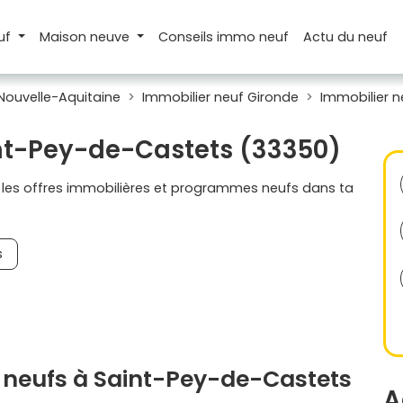
uf
Maison
neuve
Conseils
immo neuf
Actu
du neuf
Nouvelle-Aquitaine
Immobilier neuf Gironde
Immobilier 
int-Pey-de-Castets (33350)
s les offres immobilières et programmes neufs dans ta
s
 neufs à Saint-Pey-de-Castets
A