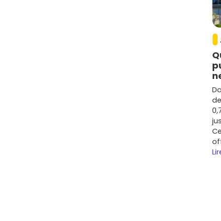
Q
p
n
Da
de
0,
ju
Ce
of
Lir