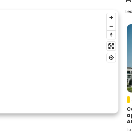
Les
C
a
A
Le