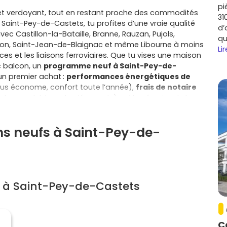
pi
et verdoyant, tout en restant proche des commodités
31
À Saint-Pey-de-Castets, tu profites d’une vraie qualité
d’
vec Castillon-la-Bataille, Branne, Rauzan, Pujols,
qu
lon, Saint-Jean-de-Blaignac et même Libourne à moins
Lir
ices et les liaisons ferroviaires. Que tu vises une maison
c balcon, un
programme neuf à Saint-Pey-de-
un premier achat :
performances énergétiques de
lus économe, confort toute l’année),
frais de notaire
hèvement, biennale, décennale) qui te sécurisent du
es pensés pour la vie d’aujourd’hui : plans optimisés,
nt dédié, et, pour l’appartement, ascenseur et parties
ns neufs à Saint-Pey-de-
 t’installes en résidence principale, le neuf peut aussi
lités mieux maîtrisées sur le long terme et, selon ton
sitifs d’accession. La localisation fait la différence : tu
les axes vers Libourne et la gare de Castillon-la-
itant des sorties nature, des domaines viticoles et d’un
nes. Côté revente, le neuf préserve la valeur de ton
s à Saint-Pey-de-Castets
 de gros travaux à prévoir, un vrai plus pour un
t, tu emménages sereinement : pas de rénovation
ions, tu prépares ton déménagement, et tu te concentres
C
rètement les surfaces, les prix, les délais de livraison et