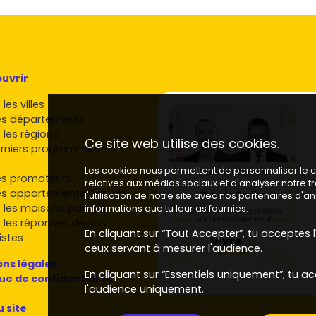
uvrir
les villes
es départements
 les régions
Ce site web utilise des cookies.
rniers programmes
Les cookies nous permettent de personnaliser le co
es promoteurs
relatives aux médias sociaux et d'analyser notre 
es appartements par ville
l'utilisation de notre site avec nos partenaires d'
 les maisons par ville
informations que tu leur as fournies.
 les réponses de nos
En cliquant sur “Tout Accepter”, tu acceptes l'
istes
ceux servant à mesurer l'audience.
ns légales
En cliquant sur “Essentiels uniquement”, tu ac
que de confidentialité
l'audience uniquement.
u site