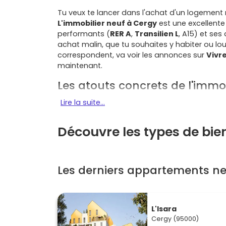
Tu veux te lancer dans l'achat d'un logement 
L'immobilier neuf à Cergy
est une excellente 
performants (
RER A
,
Transilien L
, A15) et ses
achat malin, que tu souhaites y habiter ou lo
correspondent, va voir les annonces sur
Vivre
maintenant.
Les atouts concrets de l'immo
Lire la suite...
Cergy fait partie de l'agglomération de
Cergy
dynamisme.
Découvre les types de bie
Un bassin d'emplois et d'études solide
:
d'ingénieurs et de nombreux sièges et cen
d'acheteurs potentiels, des étudiants aux 
Des transports efficaces
: le
RER A
et le
Les derniers appartements ne
Christophe
et
Cergy-Préfecture
. L'accè
trajets vers Paris et les pôles voisins.
Une qualité de vie verte et urbaine
: bal
loisirs de Cergy-Pontoise
, commerces et
L'Isara
renoncer aux commodités.
Cergy (95000)