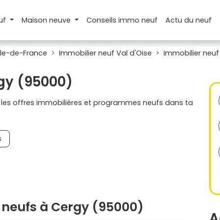
uf
Maison
neuve
Conseils
immo neuf
Actu
du neuf
Île-de-France
Immobilier neuf Val d'Oise
Immobilier neuf
rgy (95000)
s les offres immobilières et programmes neufs dans ta
s
neufs à Cergy (95000)
A