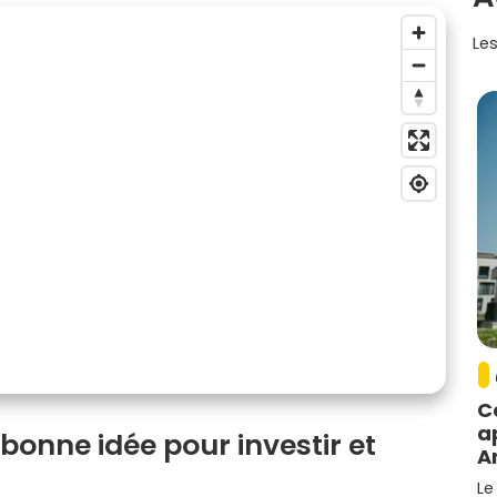
Les
C
a
 bonne idée pour investir et
A
Le