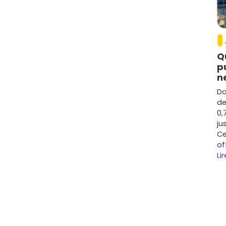
l près du RER A
e avec centre commercial, équipements et accès direct à
ux, bien pensés pour la
vie de famille
et la location à
Q
 à 6 000 €/m²
selon la résidence et l'étage.
p
-Horloge : urbain, pratique et recherché
n
Da
offre commerces, écoles et transports à proximité.
de
 des surfaces compactes.
Prix moyen
: autour de
4
0,
ju
entral, étudiant et connecté
Ce
of
les établissements d'enseignement supérieur, c'est un hub
Lir
iantes
.
Prix moyen
: environ
4 400 à 6 200 €/m²
,
um.
ivilégié
verte, la marina de
Port Cergy
et le secteur du
Village
anding ou un investissement visant une clientèle