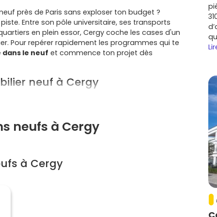
pi
neuf près de Paris sans exploser ton budget ?
31
piste. Entre son pôle universitaire, ses transports
d’
 quartiers en plein essor, Cergy coche les cases d'un
qu
uer. Pour repérer rapidement les programmes qui te
Lir
 dans le neuf
et commence ton projet dès
bilier neuf à Cergy
-Pontoise
, dans le
Val-d'Oise
, et profite d'un vrai
ns neufs à Cergy
 la présence de
CY Cergy Paris Université
, d'écoles
tres d'activités crée une base de locataires et
jeunes actifs.
Transilien L
desservent
Cergy-le-Haut
,
Cergy Saint-
ufs à Cergy
s à l'
A15
et une offre de bus dense simplifient les
ades le long de l'
Oise
,
Port Cergy
et sa marina, l'
île de
 services bien présents. Tu profites du calme sans
C