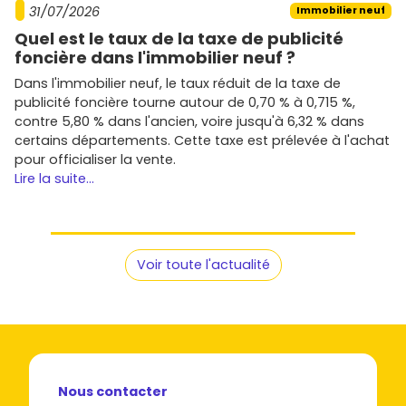
rangements), ainsi que la
performance
31/07/2026
Immobilier neuf
énergétique RE 2020
.
Quel est le taux de la taxe de publicité
Négocie les
options
utiles (stationnement, cuisine,
foncière dans l'immobilier neuf ?
volets motorisés) plutôt que le superflu.
Projette-toi sur la
revente
ou la
location
: un T2/T3
Dans l'immobilier neuf, le taux réduit de la taxe de
avec extérieur et stationnement se loue et se revend
publicité foncière tourne autour de 0,70 % à 0,715 %,
mieux.
contre 5,80 % dans l'ancien, voire jusqu'à 6,32 % dans
Anticipe le
calendrier
(réservation, acte, chantier,
certains départements. Cette taxe est prélevée à l'achat
livraison) pour caler ton déménagement ou ta mise
pour officialiser la vente.
en location.
Lire la suite...
Prêt à passer à l'action ? Explore les offres en
immobilier
neuf à Ligné
sur
Vivre dans le neuf
pour trouver
l'appartement ou la maison qui te correspond, comparer
Voir toute l'actualité
les
prix moyens
par secteur et repérer les
promoteurs
qui livrent prochainement. C'est le meilleur moyen d'entrer
vite et bien dans ton futur chez-toi.
Nous contacter