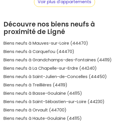
Voir plus d'appartements
Et côté budget, Ligné reste plus douce que l'hyper-centre
nantais, tout en offrant une perspective de
valorisation
liée à la croissance du secteur nord-est de l'aire nantaise.
Découvre nos biens neufs à
Quartiers et secteurs où acheter à Ligné
proximité de Ligné
À Ligné, on parle surtout de
secteurs résidentiels
plutôt
Biens neufs à Mauves-sur-Loire (44470)
que de quartiers formels. Voici ceux à cibler selon ton
Biens neufs à Carquefou (44470)
projet.
Biens neufs à Grandchamps-des-Fontaines (44119)
Centre-bourg et proximité immédiate
: pratique
Biens neufs à La Chapelle-sur-Erdre (44240)
pour tout faire à pied (écoles, mairie, commerces,
marché). Idéal pour une
résidence principale
ou un
Biens neufs à Saint-Julien-de-Concelles (44450)
investissement
en T2/T3 facile à louer.
Biens neufs à Treillières (44119)
Secteurs pavillonnaires récents
(au nord et à l'est
Biens neufs à Basse-Goulaine (44115)
du bourg) : maisons individuelles ou petits collectifs,
ambiance familiale, rues calmes et espaces verts.
Biens neufs à Saint-Sébastien-sur-Loire (44230)
Axes vers Carquefou et Ancenis
: si tu bouges
Biens neufs à Orvault (44700)
souvent pour le travail, c'est un bon compromis pour
réduire les temps de trajet tout en restant dans un
Biens neufs à Haute-Goulaine (44115)
environnement verdoyant.