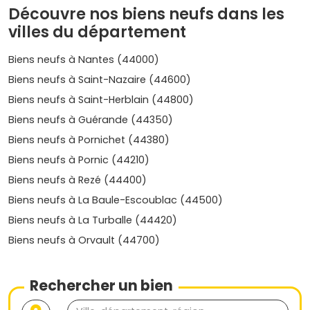
Nexity
: un des acteurs majeurs du marché, avec des
Découvre nos biens neufs dans les
projets diversifiés adaptés aux investisseurs et aux
villes du département
résidents.
Cogedim
: réputé pour ses réalisations haut de
Biens neufs à Nantes (44000)
gamme dans les secteurs prisés comme
Nantes
et
Biens neufs à Saint-Nazaire (44600)
Guérande
.
Vinci Immobilier
: propose des logements neufs sur
Biens neufs à Saint-Herblain (44800)
mesure, intégrant les dernières innovations en
Biens neufs à Guérande (44350)
matière de construction.
Biens neufs à Pornichet (44380)
Acheter un bien immobilier neuf en
Loire-Atlantique
est
Biens neufs à Pornic (44210)
une opportunité intéressante pour bénéficier d'un cadre
de vie agréable tout en réalisant un investissement
Biens neufs à Rezé (44400)
pérenne. Que ce soit à
Nantes
, sur la côte Atlantique ou
Biens neufs à La Baule-Escoublac (44500)
dans des communes en plein développement, le marché
Biens neufs à La Turballe (44420)
du neuf offre de nombreuses perspectives. Avec des prix
variés selon les zones et une offre en constante évolution,
Biens neufs à Orvault (44700)
il est essentiel de bien choisir son emplacement et son
promoteur pour maximiser son investissement.
Rechercher un bien
Retrouve dès maintenant les meilleures opportunités
d’immobilier neuf en Loire-Atlantique sur Vivre dans le