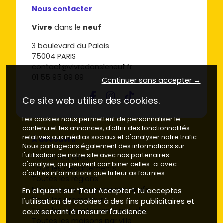
Nous contacter
Vivre
dans le
neuf
3 boulevard du Palais
75004 PARIS
contact@vivredansleneuf.fr
01 55 95 89 89
Continuer sans accepter →
Ce site web utilise des cookies.
Les cookies nous permettent de personnaliser le
contenu et les annonces, d'offrir des fonctionnalités
relatives aux médias sociaux et d'analyser notre trafic.
À découvrir
Nous partageons également des informations sur
l'utilisation de notre site avec nos partenaires
Toutes les villes
d'analyse, qui peuvent combiner celles-ci avec
Tous les départements
d'autres informations que tu leur as fournies.
Toutes les régions
Nos derniers programmes neufs
En cliquant sur “Tout Accepter”, tu acceptes
Tous les promoteurs
l'utilisation de cookies à des fins publicitaires et
Tous les appartements par ville
ceux servant à mesurer l'audience.
Toutes les maisons par ville