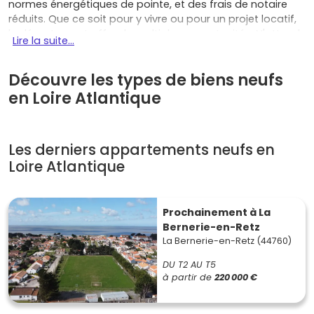
normes énergétiques de pointe, et des frais de notaire
réduits. Que ce soit pour y vivre ou pour un projet locatif,
le département offre de multiples opportunités. N'attends
Lire la suite...
plus, consulte dès maintenant les meilleures offres
d'
immobilier neuf en Loire-Atlantique
sur Vivre dans le
Découvre les types de biens neufs
neuf !
en Loire Atlantique
Pourquoi choisir l'immobilier neuf
en Loire-Atlantique
Les derniers appartements neufs en
Loire Atlantique
Acheter un bien neuf en
Loire-Atlantique
, c'est opter
pour un investissement sécurisé et prometteur. Voici
quelques-uns des principaux atouts :
Prochainement à La
Bernerie-en-Retz
Qualité de vie exceptionnelle
: entre Nantes, la côte
La Bernerie-en-Retz (44760)
Atlantique et ses paysages naturels, la
Loire-
Atlantique
offre un cadre de vie idéal pour les
DU T2 AU T5
familles et les retraités.
à partir de
220 000 €
Marché en forte demande
: la croissance
démographique stimule le marché immobilier,