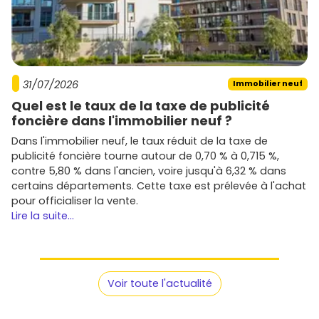
Investissement
: regarde l'éligibilité au
dispositif
Pinel ou Pinel+
selon la zone et les critères en vigueur,
et calcule ta
rentabilité nette
(charges, taxe
foncière, vacance).
Timing
: en
VEFA
, compte un délai de
12 à 24 mois
en
moyenne. Anticipe ton emménagement ou ta mise
31/07/2026
Immobilier neuf
en location.
Quel est le taux de la taxe de publicité
Revente et valeur future
: vise des
quartiers
en
foncière dans l'immobilier neuf ?
amélioration (commerces, mobilités, écoles).
L'emplacement reste le critère n°1.
Dans l'immobilier neuf, le taux réduit de la taxe de
publicité foncière tourne autour de 0,70 % à 0,715 %,
Prêt à passer à l'action ? Parcours les
annonces
contre 5,80 % dans l'ancien, voire jusqu'à 6,32 % dans
d'immobilier neuf à La Chapelle-sur-Erdre
sur
Vivre
certains départements. Cette taxe est prélevée à l'achat
dans le neuf
pour comparer les
prix
, les
quartiers
, les
pour officialiser la vente.
promoteurs
et dénicher le programme qui te
Lire la suite...
correspond. Et si tu hésites entre deux secteurs, choisis
celui qui colle le plus à ton mode de vie au quotidien :
trajets, écoles, commerces et envie de nature.
Voir toute l'actualité