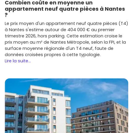
opérations à La Chapelle-sur-Erdre et alentours.
Combien coûte en moyenne un
appartement neuf quatre pièces à Nantes
Avant de réserver, compare les
plans
, la qualité des
?
matériaux
, le niveau de
charges prévisionnelles
et les
Le prix moyen d'un appartement neuf quatre pièces (T4)
prestations (local vélo, espaces verts, stationnements).
à Nantes s'estime autour de 404 000 € au premier
Tu peux repérer ces infos et confronter les programmes
trimestre 2026, hors parking. Cette estimation croise le
directement sur
Vivre dans le neuf
.
prix moyen au m² de Nantes Métropole, selon la FPI, et la
Conseils pratiques pour optimiser ton
surface moyenne régionale d'un T4 neuf, faute de
projet
données croisées propres à cette typologie.
Lire la suite...
Pour réussir ton achat dans le neuf à La Chapelle-sur-
Erdre, voici quelques points essentiels :
Définis ton objectif
: résidence principale,
investissement locatif ou projet mixte. Ça
conditionne la typologie (T2/T3/T4), l'emplacement
et la fiscalité.
Financement
: pense au
PTZ
pour primo-accédant
(selon conditions), compare les
taux
et fais jouer la
concurrence des banques. Dans le neuf, tu profites
de
frais de notaire réduits
.