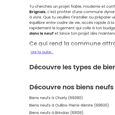
Tu cherches un projet fiable, moderne et confo
Brignais
, c'est profiter d'une commune dynam
à vivre. Que tu veuilles t'installer ou préparer
équilibre entre cadre de vie, accès rapide à la
rapidement le logement qui colle à ton budget
dans le neuf
et lance ton projet dès mainten
Ce qui rend la commune attra
Lire la suite...
Mobilité pratique
: entre l'
A450
qui relie rapi
la
gare de Brignais
(environ
20 à 25 min
vers 
facilement. La connexion avec
Oullins
et le
mé
Découvre les types de bie
Dynamisme économique
: la commune bénéf
pôle hospitalo‑universitaire
Lyon Sud
et des b
demande locative soutenue
, notamment pou
Découvre nos biens neufs 
Qualité de vie
: bords de la
Garon
, commerce
Biens neufs à Charly (69390)
rapide aux Monts du Lyonnais… Brignais coche l
familles comme pour les jeunes actifs.
Biens neufs à Oullins-Pierre-Bénite (69600)
Biens neufs à Brindas (69126)
Sécurité de l'investissement
: dans l'
immobil