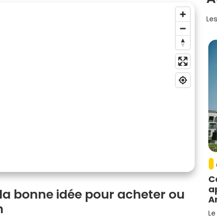
Les
C
a
 la bonne idée pour acheter ou
A
n
Le