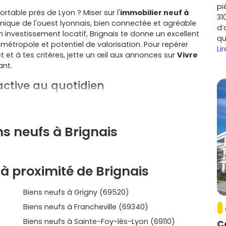
pi
rtable près de Lyon ? Miser sur l'
immobilier neuf à
31
ique de l'ouest lyonnais, bien connectée et agréable
d’
 un investissement locatif, Brignais te donne un excellent
qu
 métropole et potentiel de valorisation. Pour repérer
Lir
 et à tes critères, jette un œil aux annonces sur
Vivre
ant.
ctive au quotidien
dement Lyon, le
tram-train de l'Ouest lyonnais
depuis
Lyon Saint‑Paul) et les lignes
TCL
, tu te déplaces
tro B
vers Lyon Part‑Dieu renforce encore l'attractivité.
ns neufs à Brignais
icie du parc d'activités de
Sacuny
, de la proximité du
assins d'emploi du sud-ouest lyonnais. Résultat : une
r les petites surfaces.
à proximité de Brignais
s de centre‑ville, équipements sportifs, écoles, accès
Biens neufs à Grigny (69520)
es cases d'un cadre de vie équilibré, parfait pour les
Biens neufs à Francheville (69340)
Biens neufs à Sainte-Foy-lès-Lyon (69110)
C
ier neuf à Brignais
, tu profites de
frais de notaire