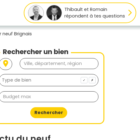
Thibault et Romain
répondent à tes questions
r neuf Brignais
Rechercher un bien
✓
✗
Rechercher
ctu du neuf