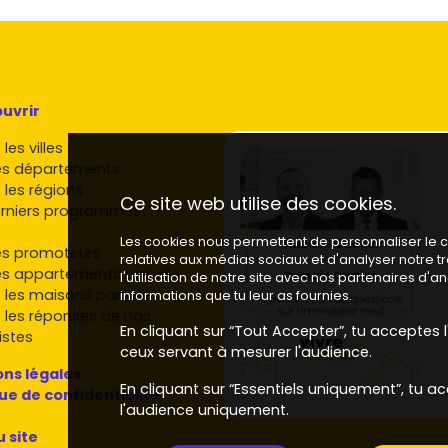
s, santé et loisirs accessibles à pied.
ésents sur le secteur
neuf, ainsi que des acteurs régionaux reconnus :
uvrir
rnes, souvent avec de belles performances
les villes
aux prestations supérieures.
es départements
mmes soignés, bons emplacements et finitions de
 les régions
Ce site web utilise des cookies.
rniers programmes
nts bien pensés, adaptés à la demande locale.
Les cookies nous permettent de personnaliser le co
expertise locale, tailles de résidence maîtrisées.
es promoteurs
relatives aux médias sociaux et d'analyser notre 
es appartements par ville
l'utilisation de notre site avec nos partenaires d'
des (parfait achèvement, biennale,
décennale
) et des
 les maisons par ville
informations que tu leur as fournies.
, un vrai plus pour la valeur dans le temps.
 les réponses de nos
En cliquant sur “Tout Accepter”, tu acceptes l'
istes
er
ceux servant à mesurer l'audience.
ns légales
té compatible avec la hausse possible des
charges
et
En cliquant sur “Essentiels uniquement”, tu ac
que de confidentialité
l'audience uniquement.
 la gare, aux lignes de bus, aux écoles et aux
u site