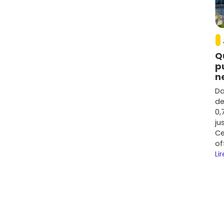
e : l'
immobilier neuf à Brignais
se situe
on la localisation et le standing des résidences. C'est
rrondissements lyonnais, tout en restant très
Q
p
 des mobilités et la rareté du foncier proche de Lyon, la
n
mée autour de
+20 % à +28 %
sur le neuf. Les secteurs
é parmi les plus dynamiques.
Da
de
pitalo‑universitaire Lyon Sud
, des zones d'emplois et
0,
t d'étudiants. Les biens avec
stationnement
,
extérieur
ju
te et au meilleur prix.
Ce
es qui font la différence
of
Lir
terrasses, loggias et rez‑de‑jardin sont très prisés.
ible consommation, confort thermique et valeur de
proximité des arrêts
TCL
et de la
gare
.
 orientation, espaces de coworking en résidence,