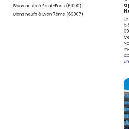
a
020
, d'une garantie décennale et de dispositifs comme
Biens neufs à Saint-Fons (69190)
N
budget.
Biens neufs à Lyon 7ème (69007)
Le
e prix à connaître
pi
00
elon ton projet. Voici des repères utiles (prix indicatifs
Ce
nt) :
Na
mo
faire à pied et idéal pour louer.
Prix moyen
:
5 200 à 6
do
Lir
programmes récents, accès rapide à l'A450, bonne
700 à 5 700 €/m²
.
t Brindas
: ambiance plus verte, petites copropriétés
6 000 €/m²
.
recherché pour la connexion au
métro B
et à Lyon Sud.
e, pense aux typologies
T3/T4
avec balcon ou jardin.
a gare ou des grandes lignes de bus assurent souvent
cente et demande locative