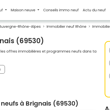
uf
Maison
neuve
Conseils
immo neuf
Actu
du neuf
 Auvergne-Rhône-Alpes
Immobilier neuf Rhône
Immobilie
gnais (69530)
s les offres immobilières et programmes neufs dans ta
s
neufs à Brignais (69530)
A