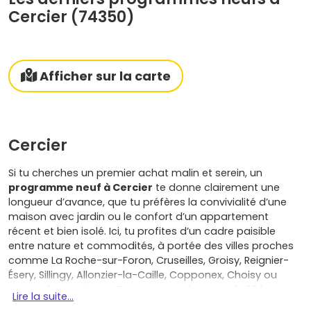
Cercier (74350)
Afficher sur la carte
Cercier
Si tu cherches un premier achat malin et serein, un
programme neuf à Cercier
te donne clairement une
longueur d’avance, que tu préfères la convivialité d’une
maison avec jardin ou le confort d’un appartement
récent et bien isolé. Ici, tu profites d’un cadre paisible
entre nature et commodités, à portée des villes proches
comme La Roche-sur-Foron, Cruseilles, Groisy, Reignier-
Ésery, Sillingy, Allonzier-la-Caille, Copponex, Choisy ou
encore Epagny Metz-Tessy, toutes à moins de 20 km :
Lire la suite...
idéal pour concilier quotidien pratique, sorties, écoles et