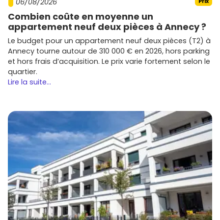
06/08/2026
Prix
-5 % et +5 %
selon les micro-quartiers et les
Combien coûte en moyenne un
prestations.
appartement neuf deux pièces à Annecy ?
Facteurs clés
: l'attractivité de la
ligne 14
, les projets
de
Paris Rive Gauche
, la rareté des terrains et la
Le budget pour un appartement neuf deux pièces (T2) à
qualité des immeubles
RE2020
soutiennent les
Annecy tourne autour de 310 000 € en 2026, hors parking
valeurs sur le moyen terme.
et hors frais d’acquisition. Le prix varie fortement selon le
quartier.
Tendances actuelles
:
Lire la suite...
Espaces extérieurs
très demandés (terrasses,
grands balcons).
Performance énergétique RE2020
valorisée
(bâtiments sobres, confort d'été).
Mobilités douces
et
locaux vélos
devenus quasi
indispensables.
Flexibilité des plans
(coin bureau, pièces
modulables) pour le télétravail.
Une demande locative solide dans le
13e : étudiants, jeunes actifs et salariés
de la rive gauche