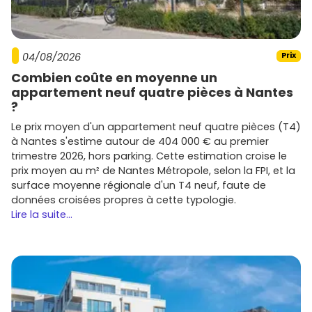
Le 13e conjugue
universités
,
bureaux
et
transports
rapides
. Résultat : des
petites surfaces
proches des
stations de métro (
7
,
14
,
T3a
) et des pôles comme
BNF
ou
Austerlitz
trouvent preneur rapidement. Si tu investis,
04/08/2026
Prix
vise un
studio
ou un
2 pièces
bien placés, avec
balcon
et
Combien coûte en moyenne un
rangements
, pour maximiser l'occupation. Côté location
appartement neuf quatre pièces à Nantes
meublée, le statut
LMNP
reste une option intéressante (à
?
étudier selon ta fiscalité).
Le prix moyen d'un appartement neuf quatre pièces (T4)
Promoteurs actifs en immobilier neuf
à Nantes s'estime autour de 404 000 € au premier
Paris 13ème
trimestre 2026, hors parking. Cette estimation croise le
prix moyen au m² de Nantes Métropole, selon la FPI, et la
Plusieurs promoteurs de renom développent des
surface moyenne régionale d'un T4 neuf, faute de
programmes dans le 13e arrondissement.
données croisées propres à cette typologie.
Lire la suite...
Bouygues Immobilier
: programmes contemporains,
souvent bien situés autour de
Rive Gauche
.
Nexity
: large gamme, du primo-accédant au haut
de gamme, avec une attention aux mobilités.
Cogedim
(Altarea) : résidences soignées, finitions
qualitatives dans les emplacements premiums.
Kaufman & Broad
: adresses recherchées,