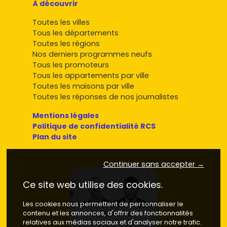
À découvrir
accessibilité de premier plan et un vrai confort quotidien.
Pour trouver l'appartement qui te correspond, compare
Toutes les villes
dès maintenant les programmes disponibles sur
Vivre
Tous les départements
dans le neuf
, filtre par quartier, budget et surface, et
Toutes les régions
lance ton projet en toute sérénité.
Nos derniers programmes neufs
Tous les promoteurs
Tous les appartements par ville
Toutes les maisons par ville
Toutes les réponses de nos journalistes
Mentions légales
Politique de confidentialité RCS
Plan du site
Continuer sans accepter →
Ce site web utilise des cookies.
Les cookies nous permettent de personnaliser le
contenu et les annonces, d'offrir des fonctionnalités
relatives aux médias sociaux et d'analyser notre trafic.