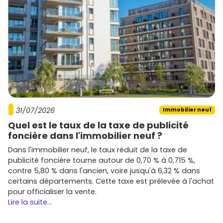
prestations confort et plans optimisés.
Icade Promotion
: opérations d'envergure,
démarches environnementales solides.
Vinci Immobilier
: produits hautement urbains,
souvent proches des nœuds de transport.
Emerige
et
Ogic
: signatures de standing, attention
au design et à l'intégration urbaine.
Tu veux comparer les promoteurs, les prestations et les
prix par quartier du 13e ? Parcours les fiches programmes
31/07/2026
Immobilier neuf
sur
Vivre dans le neuf
pour te faire une idée rapide.
Quel est le taux de la taxe de publicité
Conseils express pour réussir ton achat
foncière dans l'immobilier neuf ?
en immobilier neuf Paris 13ème
Dans l'immobilier neuf, le taux réduit de la taxe de
publicité foncière tourne autour de 0,70 % à 0,715 %,
Pour mettre toutes les chances de ton côté, voici
contre 5,80 % dans l'ancien, voire jusqu'à 6,32 % dans
quelques recommandations pratiques.
certains départements. Cette taxe est prélevée à l'achat
Clarifie tes priorités
: temps de trajet, étage élevé,
pour officialiser la vente.
vue, balcon, double orientation… note ce qui est non
Lire la suite...
négociable.
Vérifie les plans
: exposition des pièces, surfaces