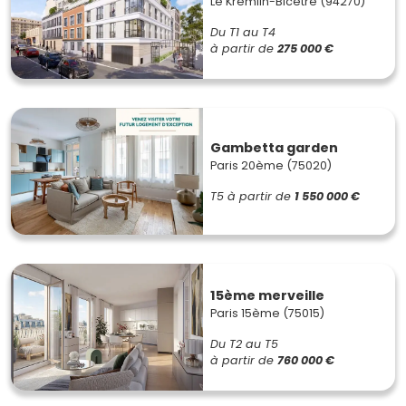
Le Kremlin-Bicêtre (94270)
Du T1 au T4
à partir de
275 000 €
Gambetta garden
Paris 20ème (75020)
T5
à partir de
1 550 000 €
15ème merveille
Paris 15ème (75015)
Du T2 au T5
à partir de
760 000 €