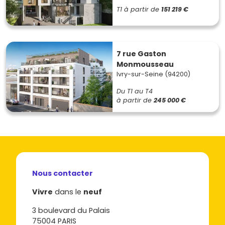
T1
à partir de
151 219 €
7 rue Gaston
Monmousseau
Ivry-sur-Seine (94200)
Du T1 au T4
à partir de
245 000 €
Nous contacter
Vivre
dans le
neuf
3 boulevard du Palais
75004 PARIS