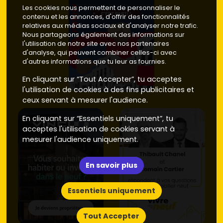
rapide au BAB et aux commerces) : bon rapport
Les cookies nous permettent de personnaliser le
emplacement/prix.
contenu et les annonces, d'offrir des fonctionnalités
• Prix moyen maison neuve :
6 000 à 7 800 €/m²
.
relatives aux médias sociaux et d'analyser notre trafic.
Nous partageons également des informations sur
Astuce : vise les opérations en
VEFA
chez des
l'utilisation de notre site avec nos partenaires
promoteurs
bien implantés localement pour sécuriser le
d'analyse, qui peuvent combiner celles-ci avec
d'autres informations que tu leur as fournies.
planning et la qualité. Et garde une marge pour les
aménagements extérieurs
(clôtures, plantations,
En cliquant sur “Tout Accepter”, tu acceptes
terrasse), souvent non inclus.
l'utilisation de cookies à des fins publicitaires et
ceux servant à mesurer l'audience.
Neuf ou ancien, comment trancher
pour ton projet
En cliquant sur “Essentiels uniquement”, tu
acceptes l'utilisation de cookies servant à
Prix d'achat
mesurer l'audience uniquement.
Maison neuve à Anglet
: selon le quartier et les
prestations, compte en moyenne entre
7 000 et 11
En savoir plus
000 €/m²
, avec des pointes au-delà à
Chiberta
et
Chambre d'Amour
. Tu bénéficies de
frais de
Essentiels uniquement
notaire réduits
à environ
2 à 3 %
et de l'absence de
gros travaux au démarrage.
Maison ancienne à Anglet
: plus accessible,
Tout Accepter