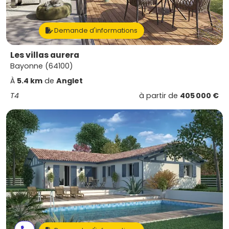
Demande d'informations
Les villas aurera
Bayonne (64100)
À
5.4 km
de
Anglet
T4
à partir de
405 000 €