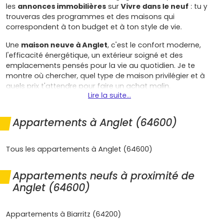
les
annonces immobilières
sur
Vivre dans le neuf
: tu y
trouveras des programmes et des maisons qui
correspondent à ton budget et à ton style de vie.
Une
maison neuve à Anglet
, c'est le confort moderne,
l'efficacité énergétique, un extérieur soigné et des
emplacements pensés pour la vie au quotidien. Je te
montre où chercher, quel type de maison privilégier et à
quels prix t'attendre pour faire un achat malin.
Lire la suite...
Pourquoi investir sur la côte basque
aujourd'hui
Appartements à Anglet (64600)
Plusieurs raisons font d'Anglet un choix judicieux pour ton
projet immobilier :
Tous les appartements à Anglet (64600)
Cadre de vie premium
: entre les plages de
la
Appartements neufs à proximité de
Chambre d'Amour
,
Marinella
et la forêt de
Chiberta
, tu profites d'un environnement unique.
Anglet (64600)
Idéal si tu veux un
jardin
sans renoncer à la mer et
aux commerces.
Appartements à Biarritz (64200)
Marché tendu et porteur
: la demande est