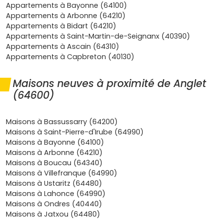
Appartements à Bayonne (64100)
soutenue par les actifs du
BAB
, les familles locales et
Appartements à Arbonne (64210)
les résidences semi-principales. Résultat : une
Appartements à Bidart (64210)
valorisation à long terme
et une bonne liquidité à la
Appartements à Saint-Martin-de-Seignanx (40390)
revente.
Appartements à Ascain (64310)
Emplacements de choix
: les
programmes neufs
et
Appartements à Capbreton (40130)
les
promoteurs
ciblent des secteurs recherchés
(proximité écoles, plages, tram'bus, zones vertes)
comme
Chiberta
,
la Chambre d'Amour
,
Quintaou
,
Maisons neuves à proximité de Anglet
Montbrun
ou
Hardoy
.
(64600)
Confort du neuf
: normes
RE 2020
,
isolation
thermique et acoustique,
faibles charges
,
équipements modernes (garage, borne de recharge,
Maisons à Bassussarry (64200)
domotique
). Les
frais de notaire réduits
autour de
Maisons à Saint-Pierre-d'Irube (64990)
2 à 3 %
allègent ton budget.
Maisons à Bayonne (64100)
Financement
: selon ton profil, le
PTZ
peut t'aider en
Maisons à Arbonne (64210)
résidence principale
, et la location meublée peut
Maisons à Boucau (64340)
doper la rentabilité si tu achètes pour investir.
Maisons à Villefranque (64990)
Maisons à Ustaritz (64480)
Quels types de maisons et pour quels
Maisons à Lahonce (64990)
profils
Maisons à Ondres (40440)
Maisons à Jatxou (64480)