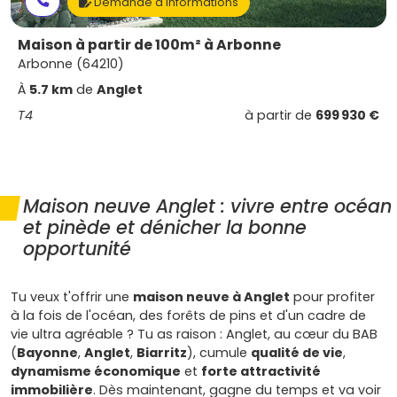
Demande d'informations
Maison à partir de 100m² à Arbonne
Arbonne (64210)
À
5.7 km
de
Anglet
T4
à partir de
699 930 €
Maison neuve Anglet : vivre entre océan
et pinède et dénicher la bonne
opportunité
Tu veux t'offrir une
maison neuve à Anglet
pour profiter
à la fois de l'océan, des forêts de pins et d'un cadre de
vie ultra agréable ? Tu as raison : Anglet, au cœur du BAB
(
Bayonne
,
Anglet
,
Biarritz
), cumule
qualité de vie
,
dynamisme économique
et
forte attractivité
immobilière
. Dès maintenant, gagne du temps et va voir