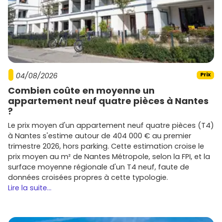
achat neuf à Vanves
Calibre ton budget
en intégrant le prix au m², les
frais de notaire réduits
, le coût du parking et
l'aménagement. Pense aux aides possibles (ex.
PTZ
selon conditions, TVA réduite en zones éligibles,
BRS
le cas échéant).
Priorise l'emplacement
: à pied des
transports
,
04/08/2026
Prix
écoles, commerces, parcs. La revente et la location
Combien coûte en moyenne un
en dépendent.
appartement neuf quatre pièces à Nantes
Vérifie la configuration
: exposition, étage, espace
?
extérieur, rangements, acoustique. Des détails qui
font la différence à Vanves.
Le prix moyen d'un appartement neuf quatre pièces (T4)
Anticipe le calendrier
: réservation, signature VEFA,
à Nantes s'estime autour de 404 000 € au premier
appels de fonds, livraison. Ajuste ton financement en
trimestre 2026, hors parking. Cette estimation croise le
conséquence.
prix moyen au m² de Nantes Métropole, selon la FPI, et la
Compare les promoteurs
et examine les
surface moyenne régionale d'un T4 neuf, faute de
documents techniques
(notice descriptive,
données croisées propres à cette typologie.
certifications, performance énergétique).
Lire la suite...
Prêt à passer à l'action ? Parcours les programmes
disponibles sur
Vivre dans le neuf
, filtre par quartier