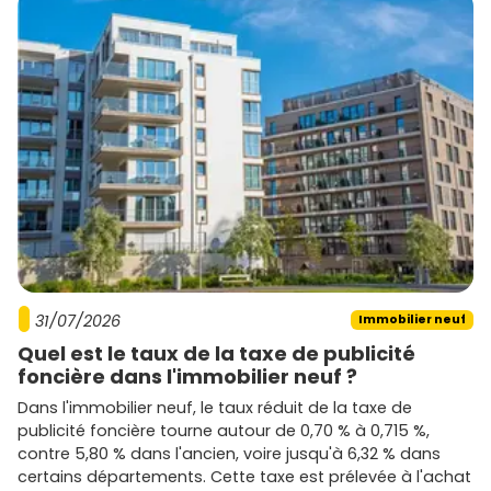
(Plateau, Centre – Saint-Rémy, Hauts-de-Vanves), par
surface et par budget pour repérer le bien qui te
correspond. Sur un marché comme
l'immobilier neuf à
Vanves
, être réactif et bien informé fait toute la
différence.
31/07/2026
Immobilier neuf
Quel est le taux de la taxe de publicité
foncière dans l'immobilier neuf ?
Dans l'immobilier neuf, le taux réduit de la taxe de
publicité foncière tourne autour de 0,70 % à 0,715 %,
contre 5,80 % dans l'ancien, voire jusqu'à 6,32 % dans
certains départements. Cette taxe est prélevée à l'achat