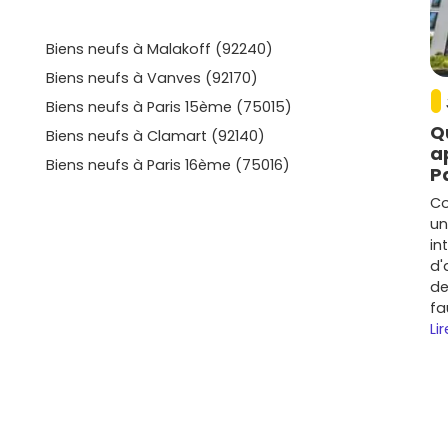
 de nombreux projets immobiliers modernes, parfaits
Biens neufs à Malakoff (92240)
Biens neufs à Vanves (92170)
Biens neufs à Paris 15ème (75015)
sidences, ce secteur est idéal pour ceux qui
Q
Biens neufs à Clamart (92140)
a
Biens neufs à Paris 16ème (75016)
P
 neuf à Issy-les-Moulineaux :
Co
un
in
d'
de
fa
 selon les quartiers. Les zones centrales comme Issy
Lir
 que des secteurs comme Les Épinettes sont plus
500 et 10 500 €/m², selon les quartiers et les