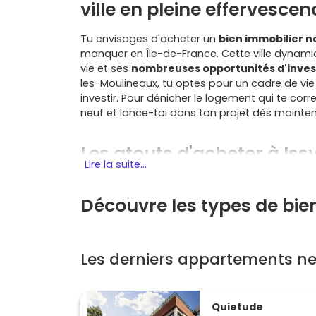
ville en pleine effervescen
Tu envisages d'acheter un
bien immobilier n
manquer en Île-de-France. Cette ville dynamiq
vie et ses
nombreuses opportunités d'inve
les-Moulineaux, tu optes pour un cadre de vie
investir. Pour dénicher le logement qui te corr
neuf et lance-toi dans ton projet dès mainten
Les atouts d'acheter à Is
Lire la suite...
Une économie en expansion
Découvre les types de bie
Issy-les-Moulineaux est une ville en pleine
nombreux sièges d'entreprises et ses zones d'
attractivité attire de nombreux professionnels
Les derniers appartements ne
Une demande locative forte
Avec ses écoles, ses commerces et sa proximi
Moulineaux est très soutenue. Cela en fait un 
Quietude
particulièrement pour les studios et les deux-