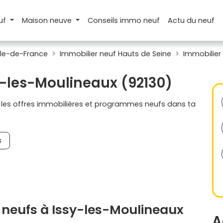
uf
Maison
neuve
Conseils
immo neuf
Actu
du neuf
Île-de-France
Immobilier neuf Hauts de Seine
Immobilier
y-les-Moulineaux (92130)
s les offres immobilières et programmes neufs dans ta
s
neufs à Issy-les-Moulineaux
A