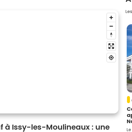
Les
C
a
N
f à Issy-les-Moulineaux : une
Le