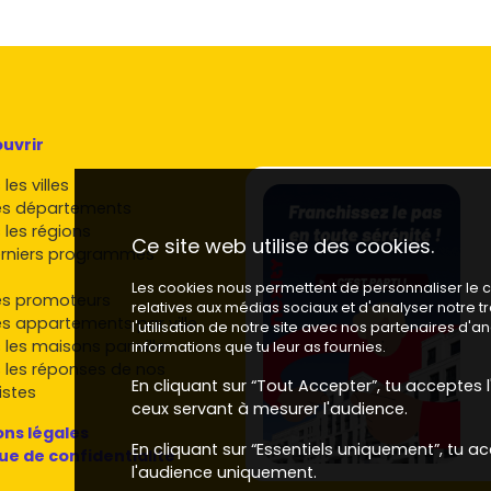
obilier neuf à Issy-les-Moulineaux a progressé de
issant pour la ville. En moyenne, les prix ont augmenté de
ns certains secteurs en plein essor.
é à une augmentation des prix de plus de 30 % dans
uvrir
lineaux offre une demande locative assurée. Les
les villes
n commun sont particulièrement recherchées par les
es départements
 les régions
Ce site web utilise des cookies.
rniers programmes
'Issy sont en transformation rapide, avec des projets
Les cookies nous permettent de personnaliser le co
s investisseurs que les familles.
es promoteurs
relatives aux médias sociaux et d'analyser notre 
es appartements par ville
l'utilisation de notre site avec nos partenaires d'
 les maisons par ville
informations que tu leur as fournies.
ssy-les-Moulineaux
 les réponses de nos
En cliquant sur “Tout Accepter”, tu acceptes l'
istes
ceux servant à mesurer l'audience.
ns légales
Moulineaux, offrant des résidences modernes et
En cliquant sur “Essentiels uniquement”, tu ac
que de confidentialité
ttractifs.
l'audience uniquement.