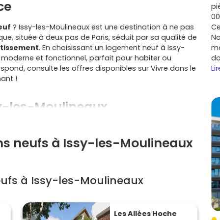
ce
pi
00
euf
? Issy-les-Moulineaux est une destination à ne pas
Ce
ue, située à deux pas de Paris, séduit par sa qualité de
Na
stissement
. En choisissant un logement neuf à Issy-
mo
 moderne et fonctionnel, parfait pour habiter ou
do
espond, consulte les offres disponibles sur Vivre dans le
Lir
ant !
sy-les-Moulineaux
ns neufs à Issy-les-Moulineaux
 expansion économique, notamment grâce à ses
affaires comme le quartier du Val de Seine. Cette
 et offre des opportunités d'emploi variées.
ufs à Issy-les-Moulineaux
té avec Paris, la demande locative à Issy-les-
choix judicieux pour un investissement à long terme,
Les Allées Hoche
pièces.