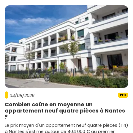
Nexity développe des programmes variés à Bagneux,
allant des logements abordables pour primo-accédants
aux biens haut de gamme.
Eiffage Immobilier
Avec des projets novateurs et durables, Eiffage
Immobilier mise sur des emplacements stratégiques et
des constructions de qualité.
Promoteurs locaux
Des acteurs régionaux se distinguent également par leur
expertise locale et leurs projets adaptés aux spécificités
de Bagneux.
04/08/2026
Prix
Combien coûte en moyenne un
appartement neuf quatre pièces à Nantes
?
Le prix moyen d'un appartement neuf quatre pièces (T4)
à Nantes s'estime autour de 404 000 € au premier