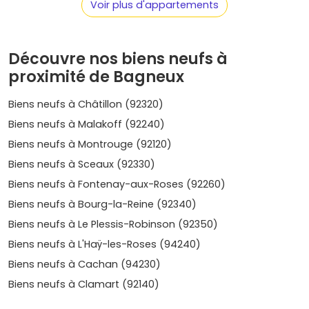
potentiel de valorisation.
Voir plus d'appartements
Une demande locative en hausse
Grâce à sa proximité avec Paris et ses améliorations en
termes d’infrastructures, Bagneux attire de plus en plus
Découvre nos biens neufs à
de locataires. Cela garantit un investissement pérenne, en
proximité de Bagneux
particulier pour les petites surfaces prisées par les
étudiants et jeunes actifs.
Biens neufs à Châtillon (92320)
Biens neufs à Malakoff (92240)
Les quartiers à surveiller pour
Biens neufs à Montrouge (92120)
investir à Bagneux
Biens neufs à Sceaux (92330)
Biens neufs à Fontenay-aux-Roses (92260)
Quartier des Mathurins
Biens neufs à Bourg-la-Reine (92340)
Ce quartier est en plein renouvellement grâce à des
projets immobiliers modernes et à de nouveaux espaces
Biens neufs à Le Plessis-Robinson (92350)
publics. C'est un secteur à fort potentiel pour les
Biens neufs à L'Haÿ-les-Roses (94240)
investisseurs.
Biens neufs à Cachan (94230)
Centre-ville
Biens neufs à Clamart (92140)
Le centre de Bagneux, avec ses commerces et ses
commodités, est toujours très recherché. Il offre un cadre