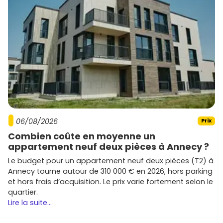
ont connu une hausse significative, reflétant l’attrait
croissant de la ville. Les quartiers en développement
comme les Mathurins ont vu leurs prix augmenter de plus
de
20 %
.
Des projets écoresponsables en plein essor
Les promoteurs misent de plus en plus sur des
constructions respectueuses de l'environnement,
conformes aux normes RT 2020, répondant à la demande
des acheteurs soucieux de leur impact écologique.
06/08/2026
Prix
Les acteurs majeurs de l'immobilier
Combien coûte en moyenne un
à Bagneux
appartement neuf deux pièces à Annecy ?
Le budget pour un appartement neuf deux pièces (T2) à
Bouygues Immobilier
Annecy tourne autour de 310 000 € en 2026, hors parking
Ce promoteur propose des résidences modernes et
et hors frais d’acquisition. Le prix varie fortement selon le
souvent écoresponsables dans des secteurs attractifs
quartier.
comme le centre-ville.
Lire la suite...
Nexity