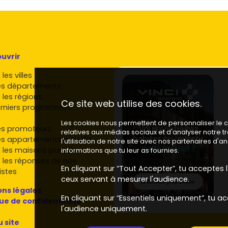
uvrir
les villes
es départements
 les régions
Ce site web utilise des cookies.
rniers programmes
Les cookies nous permettent de personnaliser le co
es promoteurs
relatives aux médias sociaux et d'analyser notre 
es appartements par ville
l'utilisation de notre site avec nos partenaires d'
 les maisons par ville
informations que tu leur as fournies.
 les réponses de nos
En cliquant sur “Tout Accepter”, tu acceptes l'
istes
ceux servant à mesurer l'audience.
ns légales
En cliquant sur “Essentiels uniquement”, tu ac
que de confidentialité
l'audience uniquement.
u site