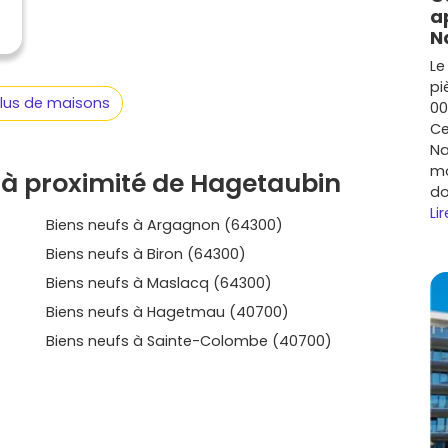
f à Hagetaubin
t’assure confort, performance
a
mps. Prêt à te projeter ? Découvre sur
Vivre dans le
N
s dates de livraison, et trouve le
programme neuf à
Le
vre, avec aussi des opportunités dans les communes
pi
ner de ce qui compte au quotidien.
plus de maisons
00
Ce
Na
mo
 à proximité de Hagetaubin
do
Lir
Biens neufs à Argagnon (64300)
Biens neufs à Biron (64300)
Biens neufs à Maslacq (64300)
Biens neufs à Hagetmau (40700)
Biens neufs à Sainte-Colombe (40700)