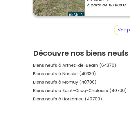
l’autre ; dans les deux cas, un
programme neu
à partir de
157 000 €
énergétique et valeur patrimoniale dans le te
neuf
les disponibilités, les plans, les prix et le
Hagetaubin
qui correspond à ta façon de vi
voisines pour élargir ton horizon sans t’éloig
Voir 
Découvre nos biens neufs
Biens neufs à Arthez-de-Béarn (64370)
Biens neufs à Nassiet (40330)
Biens neufs à Momuy (40700)
Biens neufs à Saint-Cricq-Chalosse (40700)
Biens neufs à Horsarrieu (40700)