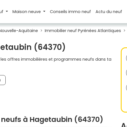
uf
Maison
neuve
Conseils
immo neuf
Actu
du neuf
Nouvelle-Aquitaine
Immobilier neuf Pyrénées Atlantiques
getaubin (64370)
s les offres immobilières et programmes neufs dans ta
s
 neufs à Hagetaubin (64370)
A