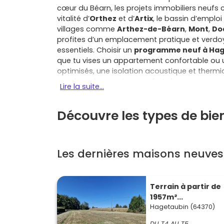
cœur du Béarn, les projets immobiliers neufs c
vitalité d’
Orthez
et d’
Artix
, le bassin d’emplo
villages comme
Arthez-de-Béarn
,
Mont
,
Do
profites d’un emplacement pratique et verdoya
essentiels. Choisir un
programme neuf à Hag
que tu vises un appartement confortable ou u
optimisés, une isolation acoustique et therm
peu énergivores et un confort d’usage au quot
Lire la suite...
pensés pour les maisons, en passant par l’asce
appartements. Côté budget, tu bénéficies de fr
Découvre les types de bie
comme le prêt à taux zéro pour les primo-accé
temporaire de taxe foncière selon la commun
mauvaises surprises : garanties de parfait ac
durée, limitant les dépenses imprévues et les t
Les dernières maisons neuve
permet de te projeter facilement : appartemen
proche des écoles, maison de plain-pied ave
et en modularité. Tu peux en plus personnaliser
tout en gardant la maîtrise du coût global. L
Terrain à partir de
proximité, accès rapide aux zones d’activités d
1957m²...
d’Orthez pour tes déplacements plus lointain
Hagetaubin (64370)
tes priorités : extérieur et indépendance d’un 
DU T4 AU T5