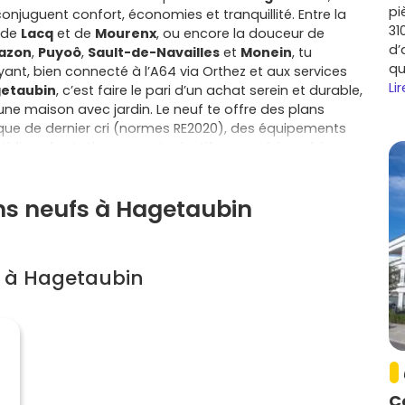
pi
onjuguent confort, économies et tranquillité. Entre la
31
i de
Lacq
et de
Mourenx
, ou encore la douceur de
d’
azon
,
Puyoô
,
Sault-de-Navailles
et
Monein
, tu
qu
nt, bien connecté à l’A64 via Orthez et aux services
Lir
etaubin
, c’est faire le pari d’un achat serein et durable,
ne maison avec jardin. Le neuf te offre des plans
ique de dernier cri (normes RE2020), des équipements
idien, du stationnement privatif aux extérieurs bien
nseur, les celliers et les espaces partagés pour les
ais de notaire réduits, d’éventuels dispositifs d’aide
ns neufs à Hagetaubin
dants, et parfois d’une exonération partielle et
e et le programme. Surtout, tu achètes sans
hèvement, biennale et décennale te couvrent sur la
ravaux lourds. À Hagetaubin, la diversité des projets te
s à Hagetaubin
t T2 ou T3 lumineux pour un premier achat, T4 familial
c terrasse ou maison à étage pour gagner en surface
 certains matériaux et finitions pour coller à ton style,
e quotidien est simple : commerces et services de
e Lacq, sorties nature sur les coteaux, et la gare
s. Si tu hésites entre maison et appartement, compare
côté, simplicité d’entretien et charges maîtrisées de
C