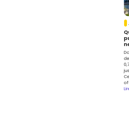
Q
p
n
Da
de
0,
ju
Ce
of
Lir