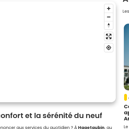
Les
C
a
confort et la sérénité du neuf
A
Le
enoncer aux services du quotidien ? À
Hagetaubin
, au