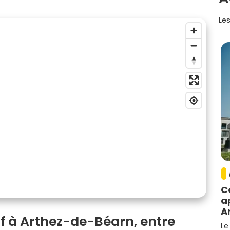
Les
C
a
A
f à Arthez-de-Béarn, entre
Le