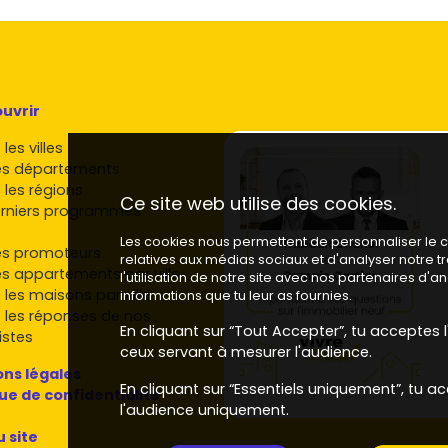
uvrir
les villes
es départements
 les régions
Ce site web utilise des cookies.
rniers programmes
Les cookies nous permettent de personnaliser le co
es promoteurs
relatives aux médias sociaux et d'analyser notre 
es appartements par ville
l'utilisation de notre site avec nos partenaires d'
 les maisons par ville
informations que tu leur as fournies.
 les réponses de nos
En cliquant sur “Tout Accepter”, tu acceptes l'
istes
ceux servant à mesurer l'audience.
ns légales
En cliquant sur “Essentiels uniquement”, tu ac
que de confidentialité
l'audience uniquement.
u site