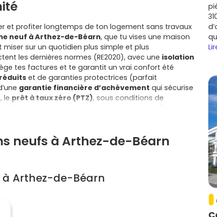
ité
pi
31
er et profiter longtemps de ton logement sans travaux
d’
e neuf à Arthez-de-Béarn
, que tu vises une maison
qu
 miser sur un quotidien plus simple et plus
Lir
tent les dernières normes (RE2020), avec une
isolation
lège tes factures et te garantit un vrai confort été
 réduits
et de garanties protectrices (parfait
 d’une
garantie financière d’achèvement
qui sécurise
, le
prêt à taux zéro (PTZ)
, sous conditions de
n financement pour t’aider à franchir le pas. À Arthez-
e nature et services de proximité, avec les pôles de vie
ez tout près, et des communes charmantes comme
ens neufs à Arthez-de-Béarn
r, Mont, Doazon ou Sauvelade à moins de 20 km pour
 neuve t’offre de beaux volumes, un extérieur facile à
s qu’un appartement neuf te simplifie la vie avec un
n ou une terrasse bien orientée ; dans les deux cas, tu
s à Arthez-de-Béarn
 ouverte, rangements optimisés, domotique,
aliser certains choix pour coller à ton mode de vie. En
e-Béarn
, tu gagnes aussi en visibilité sur ton budget
t et à l’absence de gros travaux pendant des années ;
C