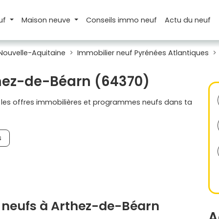
uf
Maison
neuve
Conseils
immo neuf
Actu
du neuf
Nouvelle-Aquitaine
Immobilier neuf Pyrénées Atlantiques
thez-de-Béarn (64370)
s les offres immobilières et programmes neufs dans ta
s
 neufs à Arthez-de-Béarn
A