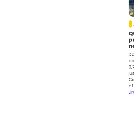
Q
p
n
Da
de
0,
ju
Ce
of
Lir