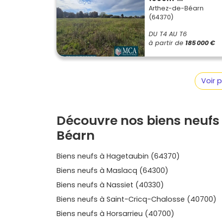
selon les délibérations locales, une exonérat
Arthez-de-Béarn
s’appliquer sur le neuf. Le rythme d’appel de 
(64370)
étape par étape, et tu emménages dans un bie
sécurité actuelles. Que tu te projettes dans
DU T4 AU T6
à partir de
185 000 €
Maslacq, ou dans un appartement pratique pr
Mourenx, tu poses tes valises dans un cadre co
projet et de comparer des surfaces, des plan
opportunités disponibles sur Vivre dans le neuf 
Voir 
neuf à Arthez-de-Béarn
qui correspond à ton
passer sereinement de l’idée à la remise des c
Découvre nos biens neufs
Béarn
Biens neufs à Hagetaubin (64370)
Biens neufs à Maslacq (64300)
Biens neufs à Nassiet (40330)
Biens neufs à Saint-Cricq-Chalosse (40700)
Biens neufs à Horsarrieu (40700)