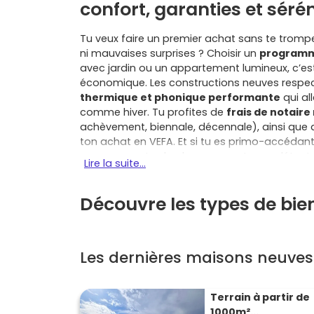
confort, garanties et sérén
Tu veux faire un premier achat sans te tromp
ni mauvaises surprises ? Choisir un
programm
avec jardin ou un appartement lumineux, c’est
économique. Les constructions neuves respec
thermique et phonique performante
qui al
comme hiver. Tu profites de
frais de notaire
achèvement, biennale, décennale), ainsi que
ton achat en VEFA. Et si tu es primo-accédant
ressources et selon la zone, peut compléter to
Lire la suite...
de-Béarn, tu retrouves l’équilibre parfait entr
et d’emploi de Mourenx, Artix, Lacq et Orth
Découvre les types de bi
Navarrenx, Sault-de-Navailles, Maslacq, Lago
varier les ambiances au quotidien. Une maison
entretenir et un stationnement privatif, tandi
ascenseur, peu d’entretien et souvent un balco
Les dernières maisons neuve
bénéficies de prestations actuelles (cuisine
stationnement) et de la possibilité de personn
choisissant un
programme neuf à Arthez-d
Terrain à partir de
grâce à des dépenses maîtrisées dès le dépar
1000m²...