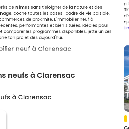
pi
près de
Nîmes
sans t'éloigner de la nature et des
31
nage
, coche toutes les cases : cadre de vie paisible,
d’
 commerces de proximité. L'immobilier neuf à
qu
écentes, performantes et bien situées, idéales pour
Lir
et comparer les programmes disponibles, jette un œil
re ton projet dès aujourd'hui.
ilier neuf à Clarensac
t à environ
15 à 20 minutes
de
Nîmes
en voiture via la
4
. Tu profites de la tranquillité d'un bourg vaunageol
supérieures et services de la métropole nîmoise.
ns neufs à Clarensac
ollines et sentiers à deux pas, cœur de village vivant,
e l'air sans renoncer aux commodités, l'immobilier neuf
ufs à Clarensac
ité de
Nîmes
, les familles locales et les actifs en quête
utenue sur les
T2/T3
et les petites maisons neuves.
e
D40
) se louent plus facilement.
C
s récentes bénéficient des normes
RE 2020
avec une