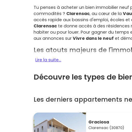
Tu penses à acheter un bien immobilier neuf 
commodités ?
Clarensac
, au cœur de la
Vau
accès rapide aux bassins d'emploi, écoles et
Clarensac
te donne accès à des résidences r
habiter ou pour louer. Pour gagner du temps 
aux annonces sur
Vivre dans le neuf
et démar
Les atouts majeurs de l'immob
Lire la suite...
Un emplacement stratégique
: Clarensac es
D40
, avec des liaisons faciles vers l'
A9
et l'
A5
tout en restant connecté aux emplois, écoles 
Découvre les types de bie
Une qualité de vie recherchée
: garrigues, c
marchés, associations sportives… Si tu veux d
à
Clarensac
est une option solide.
Les derniers appartements ne
Une demande locative régulière
: la proxim
de calme génèrent une
demande locative
so
Les biens bien situés (écoles, commerces, ax
Graciosa
Clarensac (30870)
Des logements performants
: les résidence