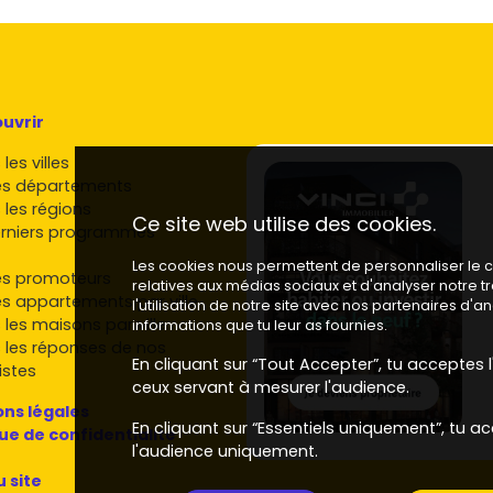
s, loggias et jardins privatifs font grimper l'attractivité.
rformants, sobriété énergétique et confort d'été
s, ambiance résidentielle, demande régulière en
uvrir
les villes
e dans la valeur, surtout près du centre-bourg.
es départements
obilier neuf à Clarensac et aux
 les régions
Ce site web utilise des cookies.
rniers programmes
Les cookies nous permettent de personnaliser le co
 retrouveras des acteurs nationaux et régionaux. Leurs
es promoteurs
relatives aux médias sociaux et d'analyser notre 
es appartements par ville
RE 2020
et privilégient souvent des résidences à taille
l'utilisation de notre site avec nos partenaires d'
 les maisons par ville
informations que tu leur as fournies.
 les réponses de nos
En cliquant sur “Tout Accepter”, tu acceptes l'
métropole
, adaptés aux primo-accédants comme aux
istes
ceux servant à mesurer l'audience.
nes avec une attention à l'efficacité énergétique et
ns légales
En cliquant sur “Essentiels uniquement”, tu ac
que de confidentialité
l'audience uniquement.
es, bons emplacements métropolitains et finitions de
u site