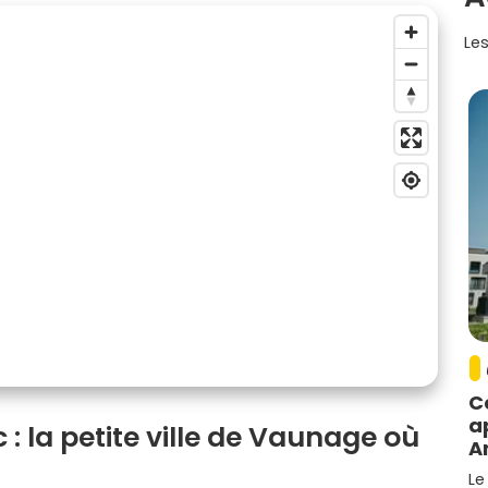
Les
C
a
: la petite ville de Vaunage où
A
Le