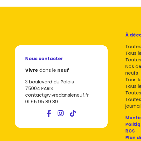
Les tendances actuelles du marché
Espaces extérieurs plébiscités
: terrasse
Projets écoresponsables
: matériaux pe
valorisés.
Petites copropriétés
: charges maîtrisée
À déco
location.
Toutes 
Stationnement
: une place sécurisée pès
Tous l
Promoteurs présents sur l'imm
Nous contacter
Toutes
alentours
Nos de
Vivre
dans le
neuf
neufs
Sur Clarensac et dans le périmètre nîmois, tu
Tous l
3 boulevard du Palais
programmes récents répondent aux normes
Tous l
75004 PARIS
humaine.
Toutes
contact@vivredansleneuf.fr
Toutes
01 55 95 89 89
Nexity
– Programmes variés sur
Nîmes 
journal
investisseurs.
Bouygues Immobilier
– Résidences moder
Mentio
aux mobilités.
Politi
Kaufman & Broad
– Réalisations soigné
RCS
qualité.
Plan d