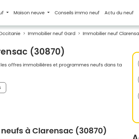
uf
Maison
neuve
Conseils
immo neuf
Actu
du neuf
Occitanie
Immobilier neuf Gard
Immobilier neuf Clarens
arensac (30870)
s les offres immobilières et programmes neufs dans ta
s
neufs à Clarensac (30870)
A