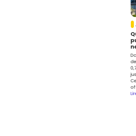
 avec les services des villages voisins.
m²
selon l'adresse et les équipements.
ace
, l'
étage
, l'
exposition
, les
prestations
(terrasse,
on du
promoteur
.
Q
prix, évolution récente et tendances
p
n
Da
métropole
: globalement, l'immobilier neuf à
Clarensac
de
pe de bien et le secteur. Les
appartements
en cœur de
0,
 individuelles neuves ou des petites villas en
ju
Ce
of
 la
Vaunage
et autour de
Nîmes
, la demande
Lir
pte une progression d'environ
+15 % à +25 %
sur 5 ans,
s disposant d'
extérieurs
et de
stationnement
.
les et des commerces, accès rapide vers
Nîmes
, qualité
résence d'un
espace extérieur
(balcon, terrasse,