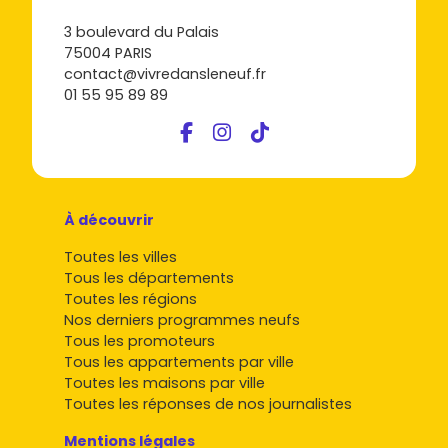
:
3 boulevard du Palais
Clarifie ton budget global (prix,
frais de notaire
75004 PARIS
réduits
, ameublement, intérêts intercalaires).
contact@vivredansleneuf.fr
Valide l'emplacement : transports, écoles,
01 55 95 89 89
commerces, accès à
Aix-en-Provence
.
Anticipe la location si tu investis : vise les
T1/T2
près
des services, ou des
T3/T4
avec extérieur pour les
familles.
Étudie le calendrier :
VEFA
, délais de livraison, appels
de fonds, garanties (parfait achèvement,
À découvrir
décennale).
Toutes les villes
Prêt à passer à l'action ? Parcours les offres en
Tous les départements
immobilier neuf à Éguilles
disponibles sur
Vivre dans le
Toutes les régions
neuf
, compare les prix et les plans, et sélectionne les
Nos derniers programmes neufs
programmes qui matchent vraiment avec ton projet. Tu
Tous les promoteurs
gagneras du temps et tu poseras les bonnes bases pour
Tous les appartements par ville
acheter sereinement.
Toutes les maisons par ville
Toutes les réponses de nos journalistes
Mentions légales