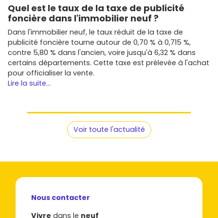
Quel est le taux de la taxe de publicité
avec une attention portée aux performances
foncière dans l'immobilier neuf ?
énergétiques.
Cogedim
,
Kaufman & Broad
,
Vinci Immobilier
,
Dans l'immobilier neuf, le taux réduit de la taxe de
Eiffage Immobilier
: programmes soignés dans les
publicité foncière tourne autour de 0,70 % à 0,715 %,
secteurs attractifs du pays d'Aix et des communes
contre 5,80 % dans l'ancien, voire jusqu'à 6,32 % dans
limitrophes.
certains départements. Cette taxe est prélevée à l'achat
Promogim
,
Marignan
,
Pitch Immo
,
Icade Promotion
,
pour officialiser la vente.
Edouard Denis
,
Spirit Immobilier
: acteurs bien
Lire la suite...
implantés en Provence, avec des opérations variées
selon les emplacements.
Chaque promoteur a ses signatures (architecture,
finitions, espaces verts). Compare les prestations :
Voir toute l'actualité
carrelage grand format
,
menuiseries aluminium
,
domotique
,
cuisines équipées
, et les options (double
stationnement, cellier, cave).
Comment réussir ton projet en
immobilier neuf à Éguilles
Nous contacter
Pour mener à bien ton achat, voici les étapes clés à suivre
Vivre
dans le
neuf