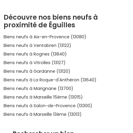
premier achat, sous conditions d'éligibilité.
Côté investissement, la zone bénéficie d'une
demande
Découvre nos biens neufs à
locative soutenue
portée par les emplois et les
proximité de Éguilles
établissements d'enseignement du pays d'Aix. Les petites
surfaces (T1/T2) près des arrêts de bus et des axes
rapides se louent vite, tandis que les T3/T4 avec terrasse
Biens neufs à Aix-en-Provence (13080)
ou jardin séduisent les familles.
Biens neufs à Ventabren (13122)
Où acheter dans l'immobilier neuf à
Biens neufs à Rognes (13840)
Éguilles : centre-village, secteurs
Biens neufs à Vitrolles (13127)
résidentiels et proximité d'Aix
Biens neufs à Gardanne (13120)
Biens neufs à La Roque-d'Anthéron (13640)
Éguilles n'est pas une grande métropole, mais plusieurs
secteurs
se distinguent selon ton projet :
Biens neufs à Marignane (13700)
Biens neufs à Marseille 15ème (13015)
Centre-village
: c'est le cœur historique. Tu es
proche des commerces, des écoles et des services.
Biens neufs à Salon-de-Provence (13300)
Les programmes neufs y sont rares, mais très
Biens neufs à Marseille 13ème (13013)
recherchés pour leur côté pratique et leur charme
provençal.
Secteurs résidentiels périphériques
: lotissements