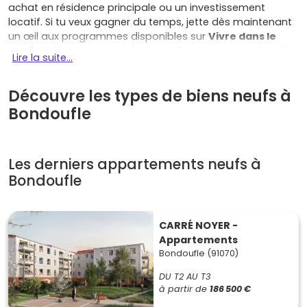
achat en résidence principale ou un investissement
locatif. Si tu veux gagner du temps, jette dès maintenant
un œil aux programmes disponibles sur
Vivre dans le
neuf
et démarre ton projet avec des annonces mises à
Lire la suite...
jour et des informations claires.
Les atouts qui font la différence pour
Découvre les types de biens neufs à
habiter ou louer
Bondoufle
Ce qui séduit à Bondoufle, c'est l'équilibre entre
cadre de
vie
tranquille et
proximité des emplois
. Tu profites d'une
Les derniers appartements neufs à
commune verdoyante, d'équipements sportifs reconnus
comme le
Bondoufle
stade Robert-Bobin
, et d'un accès facile aux
axes majeurs
N104 (Francilienne)
et
A6
. Côté transports,
les
bus TICE
relient rapidement les gares du
RER D
(Évry-
Courcouronnes, Grigny), ce qui rassure les locataires et
CARRÉ NOYER -
simplifie les déplacements quotidiens.
Appartements
Bondoufle (91070)
Dynamisme économique de Grand Paris Sud
:
parcs d'activités, logistique, services et université
DU T2 AU T3
d'Évry créent un vivier constant d'emplois et de
à partir de
186 500 €
demande.