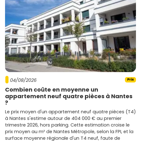
finitions soignées, implantations stratégiques
proches des bassins d'emploi.
Eiffage Immobilier
: projets durables, design
contemporain et bonnes adresses à proximité des
axes structurants.
Kaufman & Broad
: optimisation des plans et
performances énergétiques, souvent plébiscité pour
les familles et investisseurs exigeants.
Icade
et
Pitch Promotion
: actifs dans de
nombreuses communes d'Île-de-France, avec une
offre équilibrée entre accessibilité et prestations.
Promoteurs régionaux
(Interconstruction,
04/08/2026
Promogim, Quartus, etc.) : bonne connaissance des
Prix
quartiers
et des attentes locales en Essonne.
Combien coûte en moyenne un
appartement neuf quatre pièces à Nantes
Conseils pratiques pour bien acheter et
?
passer à l'action
Le prix moyen d'un appartement neuf quatre pièces (T4)
à Nantes s'estime autour de 404 000 € au premier
Calibre ton budget
dès le départ et sollicite un
trimestre 2026, hors parking. Cette estimation croise le
accord de principe. Pense aux aides :
PTZ
pour le neuf
prix moyen au m² de Nantes Métropole, selon la FPI, et la
(sous conditions) et, pour l'investissement, le
surface moyenne régionale d'un T4 neuf, faute de
dispositif
Pinel (zone A)
potentiellement applicable à