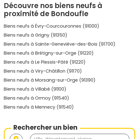
disponibles) autour de
4 500 à 5 500 €/m²
selon la
Découvre nos biens neufs à
surface, le terrain et la localisation.
proximité de Bondoufle
Proximité des zones d'activités et des axes
N104/A6
: pratique pour les actifs mobiles ; bon
Biens neufs à Évry-Courcouronnes (91000)
compromis prix/accès.
Appartements neufs
souvent entre
4 000 et 4 800 €/m²
.
Biens neufs à Grigny (91350)
Voisins attractifs (Évry-Courcouronnes, Lisses,
Biens neufs à Sainte-Geneviève-des-Bois (91700)
Brétigny-sur-Orge)
: si l'offre se fait rare à
Biens neufs à Brétigny-sur-Orge (91220)
Bondoufle, élargir la recherche donne plus de choix
tout en restant à proximité. Les prix peuvent varier de
Biens neufs à Le Plessis-Pâté (91220)
4 200 à 5 600 €/m²
selon le secteur et les
Biens neufs à Viry-Châtillon (91170)
prestations.
Biens neufs à Morsang-sur-Orge (91390)
Ces fourchettes sont
indicatives
et évoluent avec les
Biens neufs à Villabé (91100)
prestations, l'étage, l'exposition, la présence d'un
espace
extérieur
(balcon, terrasse, jardin) et la demande au
Biens neufs à Ormoy (91540)
moment de la réservation.
Biens neufs à Mennecy (91540)
Prix, tendances du marché et évolution
sur 5 ans
Rechercher un bien
Le marché de l'
immobilier neuf à Bondoufle
reste