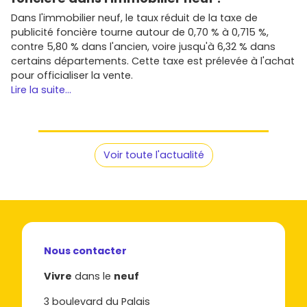
promoteurs
, et repère la résidence qui te correspond.
Plus tu consultes d'offres, plus tu affines ton choix… et
Dans l'immobilier neuf, le taux réduit de la taxe de
plus vite tu t'installes dans ton futur logement.
publicité foncière tourne autour de 0,70 % à 0,715 %,
contre 5,80 % dans l'ancien, voire jusqu'à 6,32 % dans
certains départements. Cette taxe est prélevée à l'achat
pour officialiser la vente.
Lire la suite...
Voir toute l'actualité
Nous contacter
Vivre
dans le
neuf
3 boulevard du Palais