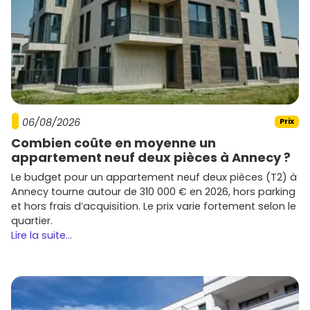
stationnement et logements adaptés au
télétravail
.
Les programmes conformes
RE 2020
tirent la
demande grâce aux économies d'énergie.
Quels promoteurs trouver sur la
commune et Grand Paris Sud
À Bondoufle et autour, tu croiseras des
promoteurs
06/08/2026
Prix
nationaux et régionaux habitués au marché de l'Essonne.
Voici quelques acteurs fréquemment présents dans les
Combien coûte en moyenne un
communes voisines et sur le territoire de
Grand Paris Sud
appartement neuf deux pièces à Annecy ?
:
Le budget pour un appartement neuf deux pièces (T2) à
Annecy tourne autour de 310 000 € en 2026, hors parking
Bouygues Immobilier
: résidences modernes,
et hors frais d’acquisition. Le prix varie fortement selon le
souvent avec de belles prestations éco-
quartier.
performantes, dans les secteurs connectés aux
Lire la suite...
transports.
Nexity
: programmes variés, du primo-accédant au
standing, avec une attention portée aux
espaces
extérieurs
et aux services.
Cogedim
: positionnement plutôt haut de gamme,