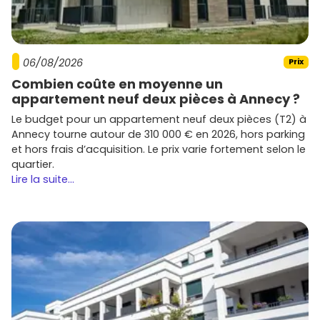
Avec des réalisations modernes et durables, Bouygues
Immobilier mise sur des emplacements stratégiques
dans la ville.
06/08/2026
Prix
Promoteurs locaux
Combien coûte en moyenne un
appartement neuf deux pièces à Annecy ?
Des acteurs régionaux comme
SLC Pitance
ou
UTEI
se
Le budget pour un appartement neuf deux pièces (T2) à
distinguent par leur expertise locale et leurs projets
Annecy tourne autour de 310 000 € en 2026, hors parking
adaptés aux spécificités tourangelles.
et hors frais d’acquisition. Le prix varie fortement selon le
quartier.
Lire la suite...