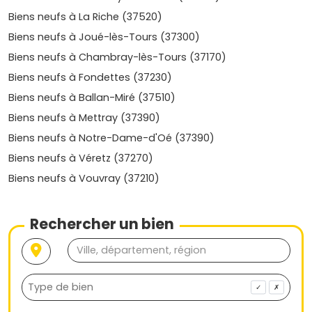
Biens neufs à La Riche (37520)
Au cours des cinq dernières années, les prix de l'immobilier
Biens neufs à Joué-lès-Tours (37300)
neuf à Tours ont augmenté en moyenne de 15 à 20 %.
Cette tendance reflète l'attractivité croissante de la ville.
Biens neufs à Chambray-lès-Tours (37170)
Les quartiers émergents ont connu des hausses de plus
Biens neufs à Fondettes (37230)
de 25 %.
Biens neufs à Ballan-Miré (37510)
Une demande locative soutenue
Biens neufs à Mettray (37390)
Avec une population jeune et active, Tours assure une
Biens neufs à Notre-Dame-d'Oé (37390)
demande locative constante. Les biens proches des
Biens neufs à Véretz (37270)
pôles économiques
et des
transports en commun
sont
Biens neufs à Vouvray (37210)
particulièrement prisés.
Les tendances actuelles
Rechercher un bien
Espaces extérieurs : terrasses et balcons sont très
recherchés par les acheteurs.
Projets écoresponsables : les constructions
conformes aux normes RT 2020 gagnent en
✓
✗
popularité.