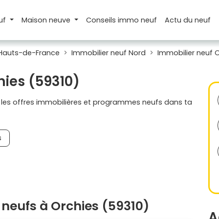
uf
Maison
neuve
Conseils
immo neuf
Actu
du neuf
 Hauts-de-France
Immobilier neuf Nord
Immobilier neuf 
hies (59310)
s les offres immobilières et programmes neufs dans ta
s
neufs à Orchies (59310)
A