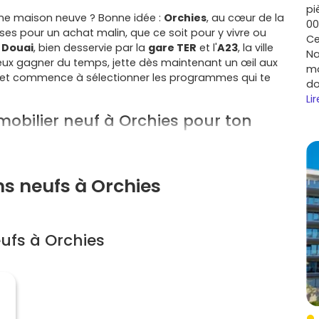
pi
ne maison neuve ? Bonne idée :
Orchies
, au cœur de la
00
s pour un achat malin, que ce soit pour y vivre ou
Ce
t
Douai
, bien desservie par la
gare TER
et l'
A23
, la ville
Na
 veux gagner du temps, jette dès maintenant un œil aux
mo
et commence à sélectionner les programmes qui te
do
Lir
mobilier neuf à Orchies pour ton
onfort et sérénité. Voici ce qui fait la différence :
ns neufs à Orchies
 égale distance des pôles d'emplois de
Lille
et
'
A23
et la
gare TER
. Pratique pour les déplacements
ufs à Orchies
eunes actifs
et les
jeunes ménages
recherchent des
ports et des services. Les
T2/T3
sont particulièrement
le, tu profites d'un cadre nature, d'équipements
e commerces, sans renoncer aux commodités urbaines.
formante, normes
RE2020
, faibles consommations,
frais