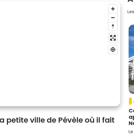
Les
C
a
 petite ville de Pévèle où il fait
N
Le