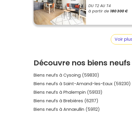
de notaire réduits
, garanties (décennal
DU T2 AU T4
sereinement.
à partir de
180 300 €
Les secteurs à viser et les pri
Selon ton projet, certains secteurs d'
Orchies
p
repères utiles (fourchettes indicatives à affi
Voir pl
Centre-ville et Grand'Place
Ambiance commerçante, services à pied, charme
Découvre nos biens neufs 
sans voiture et optimiser la location meublée
Biens neufs à Cysoing (59830)
Prix moyen
: environ
3 500 à 4 400 €/m²
Biens neufs à Saint-Amand-les-Eaux (59230)
Autour de la gare TER et axes A23
Biens neufs à Phalempin (59133)
Parfait pour les navetteurs. Les programmes ré
Biens neufs à Brebières (62117)
des surfaces fonctionnelles.
Biens neufs à Annœullin (59112)
Prix moyen
: environ
3 600 à 4 600 €/m²
prestations.