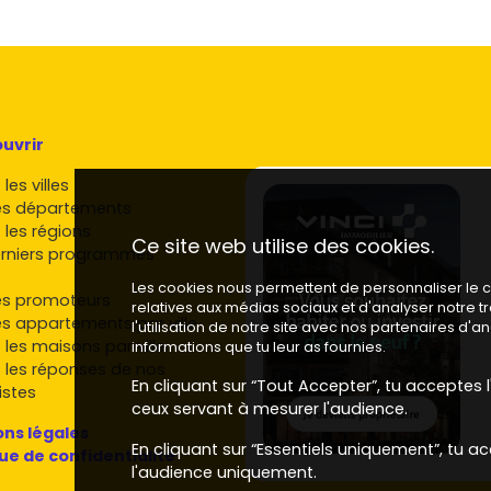
 à la progression modérée, portée par l'attractivité
ralement
+15 % à +25 %
selon les secteurs :
tôt
+20 % à +25 %
sur les programmes les mieux situés.
uvrir
12 % à +18 %
, avec un potentiel si le quartier gagne en
les villes
es départements
 les régions
Ce site web utilise des cookies.
es des
transports
et des
commerces
. Les logements
rniers programmes
louent plus vite et plus cher.
Les cookies nous permettent de personnaliser le co
es promoteurs
relatives aux médias sociaux et d'analyser notre 
es appartements par ville
l'utilisation de notre site avec nos partenaires d'
 les maisons par ville
informations que tu leur as fournies.
 terrasses et jardins privatifs.
 les réponses de nos
es conformes
RE2020
, faibles charges, matériaux
En cliquant sur “Tout Accepter”, tu acceptes l'
istes
ceux servant à mesurer l'audience.
ocaux vélos, bornes de
recharge
.
ns légales
En cliquant sur “Essentiels uniquement”, tu ac
que de confidentialité
surfaces et les prix en temps réel, pense à consulter les
l'audience uniquement.