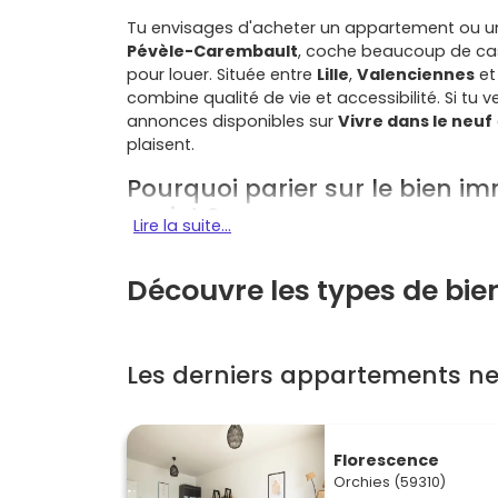
Tu envisages d'acheter un appartement ou u
Pévèle-Carembault
, coche beaucoup de case
pour louer. Située entre
Lille
,
Valenciennes
e
combine qualité de vie et accessibilité. Si tu
annonces disponibles sur
Vivre dans le neuf
plaisent.
Pourquoi parier sur le bien im
projet ?
Lire la suite...
Le
bien immobilier neuf à Orchies
rime avec c
Découvre les types de bie
Un emplacement stratégique
: tu es à
Valenciennes
, avec un accès rapide via l
quotidiens.
Les derniers appartements ne
Une demande locative soutenue
: les
j
logements bien situés, proches des trans
prisés.
Une qualité de vie verdoyante
: en Pévè
Florescence
comme la
Pévèle Arena
, d'écoles et d
Orchies (59310)
Des prestations neuves
: isolation per