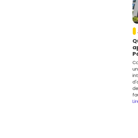
le
our les familles à la recherche d'un extérieur et d'une
pour des logements neufs avec balcon, terrasse ou
Q
a
ment
P
un nouveau programme structure le quartier
Co
aces verts).
un
in
 variable selon l'avancement du quartier et les
d'
de
 niveaux de prix et tendances
fa
Lir
dable qu'au cœur de la métropole lilloise, avec un bon
re 3 200 et 4 700 €/m²
selon le secteur, la surface,
nding de la résidence.