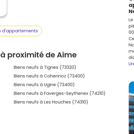
nutes pour parcourir les annonces disponibles sur Vivre
a
 résidences correspondent à ton mode de vie, et tu
N
nd tu te sens prêt, sans pression mais avec toutes les
Le
pi
us d'appartements
00
Ce
Na
mo
 à proximité de Aime
do
Lir
Biens neufs à Tignes (73320)
Biens neufs à Cohennoz (73400)
Biens neufs à Ugine (73400)
Biens neufs à Faverges-Seythenex (74210)
Biens neufs à Les Houches (74310)