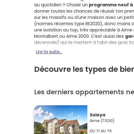
au quotidien ? Choisir un
programme neuf à
donner toutes les chances de réussir ton pre
sur les massifs ou d’une maison avec un petit j
(normes récentes type RE2020), donc moins de
une isolation au top, très appréciable à Aim
Montalbert ou Aime 2000. C’est aussi des
gar
décennale) qui te mettent à l’abri des gros 
réduits
et, selon ta situation, l’accès au prêt
Lire la suite...
tu emménages dans un habitat prêt à vivre, a
parfois de la domotique pour piloter confor
Découvre les types de bie
combine commerces, écoles, gare SNCF et accè
communes voisines à moins de 20 km comme B
Plagne Tarentaise, Champagny-en-Vanoise ou N
nature et la montagne quatre saisons. Que tu vis
Les derniers appartements ne
d’un centre animé, un programme neuf à Aime t
revêtements, cuisines, salles d’eau) et t’évit
aussi à la revente ou à la location plus tard, 
comme en stations renforcent l’attrait du bie
Soleya
car tout est aux normes dès le départ. Bref, 
Aime (73210)
performance dans un environnement privilégi
une maison ouverte sur les sommets. Pour te 
DU T1 AU T4