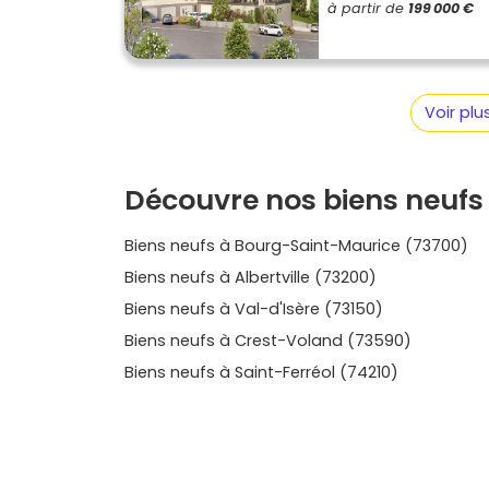
à partir de
199 000 €
plans, expositions et budgets, prends deux mi
dans le neuf : tu y verras rapidement quelles
pourras demander des infos ou une visite qua
cartes en main.
Voir pl
Découvre nos biens neufs
Biens neufs à Bourg-Saint-Maurice (73700)
Biens neufs à Albertville (73200)
Biens neufs à Val-d'Isère (73150)
Biens neufs à Crest-Voland (73590)
Biens neufs à Saint-Ferréol (74210)