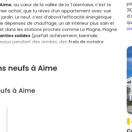
pi
 Aime
, au cœur de la vallée de la Tarentaise, c’est te
31
mier achat, que tu rêves d’un appartement avec vue
d’
ardin. Le neuf, c’est d’abord l’efficacité énergétique
qu
 dépenses de chauffage, un air intérieur plus sain et
Lir
e et dans les stations proches comme La Plagne, Plagne
anties solides
(parfait achèvement, biennale,
travaux pendant des années, des
frais de notaire
 à taux zéro pour alléger ton financement. En pratique,
vec ascenseur, parking, rangements optimisés, et
t et consommations. Côté cadre de vie, Aime-la-Plagne
ns neufs à Aime
s rapide à la N90 ; tu profites aussi des atouts des
ourg-Saint-Maurice, Landry, Peisey-Nancroix, La
otre-Dame-du-Pré, idéales pour le travail, les loisirs
es la tranquillité d’un quartier familial ou la praticité
ufs à Aime
e laisse personnaliser ton intérieur (choix des
e les compromis coûteux des rénovations. Si tu penses
la qualité de construction et la demande en vallée
n dans la durée, avec en bonus une gestion simplifiée
un programme neuf à Aime réunit sécurité, confort et
é, que tu optes pour un appartement fonctionnel ou
projeter concrètement et comparer les surfaces,
C