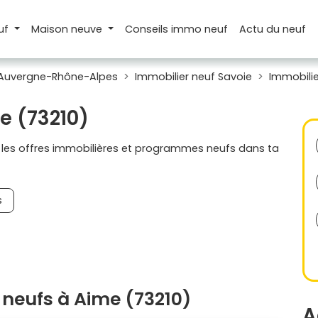
uf
Maison
neuve
Conseils
immo neuf
Actu
du neuf
 Auvergne-Rhône-Alpes
Immobilier neuf Savoie
Immobili
e (73210)
s les offres immobilières et programmes neufs dans ta
s
neufs à Aime (73210)
A