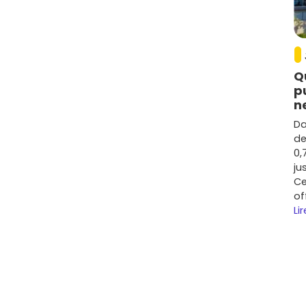
Q
p
n
Da
de
0,
ju
Ce
of
Lir