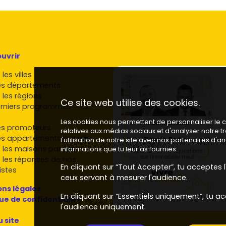
uvrir
les villes
es départements
 les régions
Ce site web utilise des cookies.
rniers programmes
Les cookies nous permettent de personnaliser le co
es promoteurs
relatives aux médias sociaux et d'analyser notre 
es appartements par ville
l'utilisation de notre site avec nos partenaires d'
 les maisons par ville
informations que tu leur as fournies.
 les réponses de nos
En cliquant sur “Tout Accepter”, tu acceptes l'
istes
ceux servant à mesurer l'audience.
ns légales
En cliquant sur “Essentiels uniquement”, tu ac
que de confidentialité
l'audience uniquement.
u site