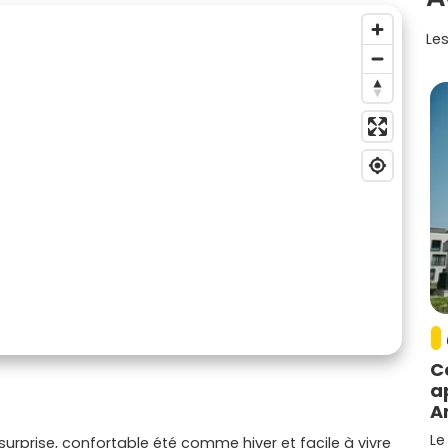
Les
C
a
A
Le
rprise, confortable été comme hiver et facile à vivre