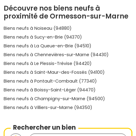
rejoindre rapidement le
RER A
. Bon spot si tu vises la
Découvre nos biens neufs à
location à des jeunes actifs.
Prix moyen
:
entre 5 800 et
6 800 €/m²
.
proximité de Ormesson-sur-Marne
-
Plateau pavillonnaire
: rues calmes et faible hauteur
des constructions. Les programmes neufs y offrent un
Biens neufs à Noiseau (94880)
vrai confort thermique et phonique.
Prix moyen
:
autour
Biens neufs à Sucy-en-Brie (94370)
de 5 900 à 6 700 €/m²
.
Biens neufs à La Queue-en-Brie (94510)
Prix au m² et tendances récentes
Biens neufs à Chennevières-sur-Marne (94430)
-
Fourchette actuelle dans le neuf
: selon
Biens neufs à Le Plessis-Trévise (94420)
l'emplacement, la qualité de la résidence et les extérieurs
Biens neufs à Saint-Maur-des-Fossés (94100)
(balcon, terrasse, jardin), compte en général
entre 5 800
Biens neufs à Pontault-Combault (77340)
et 7 800 €/m²
à Ormesson-sur-Marne.
-
Évolution sur 5 ans
: le secteur a connu une progression
Biens neufs à Boissy-Saint-Léger (94470)
modérée mais régulière, tirée par la rareté foncière à l'est
Biens neufs à Champigny-sur-Marne (94500)
parisien et la demande des familles. Estime une hausse
moyenne de l'ordre de
+15 % à +25 %
selon les micro-
Biens neufs à Villiers-sur-Marne (94350)
secteurs.
-
Demande locative
: plutôt familiale et de jeunes
couples, attirés par la proximité du
Rechercher un bien
RER A
et la vie de
quartier. Les
2 pièces
bien agencés et les
3 pièces
avec