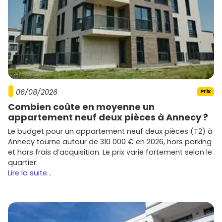
Chennevières-sur-Marne, Noiseau, Le Plessis-Trévise), tu
retrouveras des signatures reconnues :
Bouygues Immobilier
et
Nexity
: gammes variées,
du primo-accédant au familial, souvent avec labels
environnementaux.
Cogedim
,
Kaufman & Broad
,
Eiffage Immobilier
:
résidences de standing, finitions soignées, bonnes
adresses proches des axes.
06/08/2026
Prix
Icade
,
Marignan
,
Pitch Immo
,
Interconstruction
:
Combien coûte en moyenne un
offres équilibrées en prix/prestations, bonnes
appartement neuf deux pièces à Annecy ?
surfaces extérieures.
Promoteurs locaux/régionaux comme
Capelli
ou
Le budget pour un appartement neuf deux pièces (T2) à
Edelis
: opérations à taille humaine, adaptées au
Annecy tourne autour de 310 000 € en 2026, hors parking
tissu pavillonnaire.
et hors frais d’acquisition. Le prix varie fortement selon le
quartier.
Astuce : compare les
plans
, les
surfaces extérieures
, la
Lire la suite...
hauteur des garde-corps
(pour les vues), la
qualité des
parties communes
et la
pérennité des charges
(ascenseur, espaces verts, chauffage collectif vs
individuel).