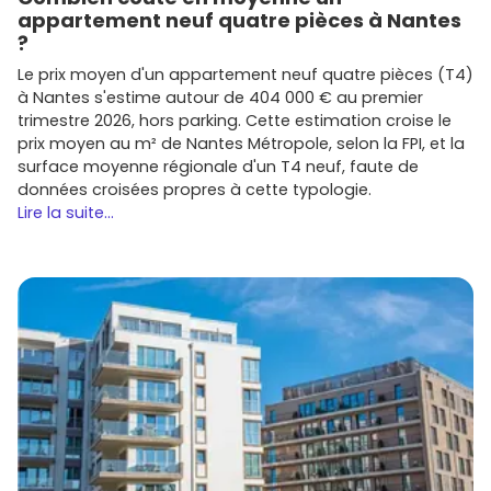
prestations.
appartement neuf quatre pièces à Nantes
?
Conseils express pour réussir ton achat
dans l'immobilier neuf à Calais
Le prix moyen d'un appartement neuf quatre pièces (T4)
à Nantes s'estime autour de 404 000 € au premier
Fixe ton
budget
et vérifie ton
financement
(taux,
trimestre 2026, hors parking. Cette estimation croise le
apport, mensualités). Regarde si tu es éligible au
PTZ
prix moyen au m² de Nantes Métropole, selon la FPI, et la
et, selon l'adresse, à la
TVA 5,5 %
.
surface moyenne régionale d'un T4 neuf, faute de
Cible 2 ou 3
quartiers
prioritaires (par exemple
données croisées propres à cette typologie.
Calais-Nord
,
front de mer
,
Saint-Pierre
) en
Lire la suite...
fonction de ton mode de vie ou de ta stratégie
locative.
Compare les
plans
: surface utile, exposition,
agencement (rangements, coin nuit), et privilégie un
extérieur
si possible.
Anticipe les charges (chauffage, eau, parking) et
confirme la conformité
RE2020
pour optimiser tes
coûts à long terme.
Évalue l'accessibilité : proximité
bus
,
gare
, accès
A16/A26
, mobilité douce, commerces.
Pour un investissement, vise les petites surfaces
proches des pôles étudiants et des transports afin