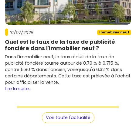
de sécuriser la
demande locative
.
Suis le calendrier
VEFA
: réservation, dépôt de
garantie, appels de fonds, réception, et garde une
marge pour les
frais de notaire réduits
et
l'ameublement si location meublée.
31/07/2026
Immobilier neuf
Quel est le taux de la taxe de publicité
Prêt à avancer ? Parcours les programmes sur
Vivre dans
foncière dans l'immobilier neuf ?
le neuf
, active des alertes par
quartier
et
budget
, et
repère les meilleures opportunités dans l'
immobilier neuf
Dans l'immobilier neuf, le taux réduit de la taxe de
à Calais
. À toi de jouer !
publicité foncière tourne autour de 0,70 % à 0,715 %,
contre 5,80 % dans l'ancien, voire jusqu'à 6,32 % dans
certains départements. Cette taxe est prélevée à l'achat
pour officialiser la vente.
Lire la suite...
Voir toute l'actualité