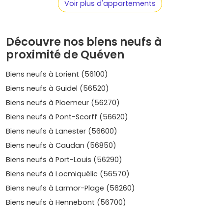
associative.
Voir plus d'appartements
Résultat: l'
immobilier neuf à Quéven
attire aussi bien les
primo-accédants que les familles et les investisseurs qui
Découvre nos biens neufs à
cherchent un bon équilibre entre
qualité de vie
et
rentabilité locative
.
proximité de Quéven
Où acheter ? Quartiers et secteurs à
Biens neufs à Lorient (56100)
suivre
Biens neufs à Guidel (56520)
Selon ton profil et tes priorités, plusieurs secteurs méritent
Biens neufs à Ploemeur (56270)
ton attention à Quéven.
Biens neufs à Pont-Scorff (56620)
Centre-bourg
: pratique pour tout faire à pied, idéal
Biens neufs à Lanester (56600)
si tu veux une adresse centrale et des résidences
Biens neufs à Caudan (56850)
neuves bien desservies.
Prix moyen
d'un logement
Biens neufs à Port-Louis (56290)
neuf:
4 200 à 5 000 €/m²
selon prestations.
Val Quéven – secteur du golf
: environnement
Biens neufs à Locmiquélic (56570)
paysager, esprit résidentiel premium, espaces
Biens neufs à Larmor-Plage (56260)
extérieurs recherchés. Compte en moyenne
4 400 à 5
200 €/m²
pour des programmes bien positionnés.
Biens neufs à Hennebont (56700)
Périphérie et limites Gestel/Caudan
: secteurs plus