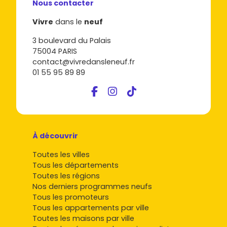
Nous contacter
Compare les
plans
, les expositions et les prestations
sur
Vivre dans le neuf
, puis demande la
notice
Vivre
dans le
neuf
descriptive
.
Anticipe les
délais
(VEFA) et vérifie le calendrier des
3 boulevard du Palais
appels de fonds.
75004 PARIS
Valide les
charges prévisionnelles
et l'accès aux
contact@vivredansleneuf.fr
transports/écoles selon ton usage.
01 55 95 89 89
Envie de passer à l'action ? Parcours les annonces
d'
immobilier neuf à Quéven
sur
Vivre dans le neuf
, filtre
par quartier et par budget, et réserve une visite de
l'espace de vente. Je suis convaincu que tu peux trouver
à Quéven le bon compromis entre
qualité de vie
,
prix
À découvrir
maîtrisés
et
potentiel de valorisation
.
Toutes les villes
Tous les départements
Toutes les régions
Nos derniers programmes neufs
Tous les promoteurs
Tous les appartements par ville
Toutes les maisons par ville