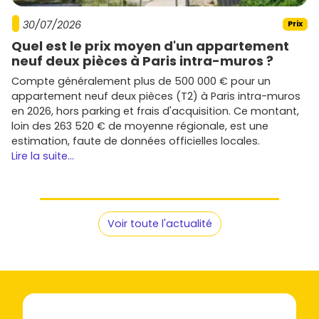
programmes soignés avec un accent sur la qualité
30/07/2026
Prix
de construction.
Kaufman & Broad
et
Icade
: résidences
Quel est le prix moyen d'un appartement
contemporaines, bonnes prestations et services.
neuf deux pièces à Paris intra-muros ?
Lamotte
,
Bati-Armor
,
Groupe Giboire
: acteurs
Compte généralement plus de 500 000 € pour un
bretons solides, à l'aise sur les marchés du Morbihan
appartement neuf deux pièces (T2) à Paris intra-muros
avec une vraie connaissance locale.
en 2026, hors parking et frais d'acquisition. Ce montant,
loin des 263 520 € de moyenne régionale, est une
Consulte les
fiches programmes
sur
Vivre dans le neuf
estimation, faute de données officielles locales.
pour comparer les garanties, le calendrier prévisionnel et
Lire la suite...
les options de personnalisation.
Comment bien démarrer ton projet
Pour mettre toutes les chances de ton côté et avancer
Voir toute l'actualité
sereinement, suis ces étapes clés.
Définis ton
budget
et fais une
simulation de
financement
(banque, courtier, PTZ si éligible).
Identifie 2 à 3
secteurs
(centre-bourg, golf,
périphérie) et tes critères non négociables (surface,
extérieur, stationnement).