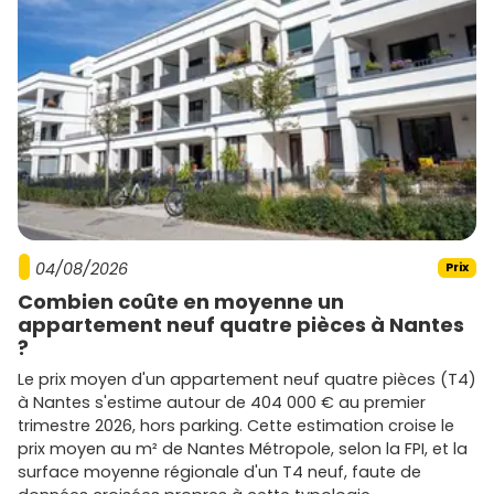
et +25 %
sur le neuf, portée par la demande
résidentielle et le manque de foncier dans certaines
zones.
Des écarts notables: les programmes proches du
golf
ou du
centre-bourg
se valorisent mieux, tandis
que la périphérie reste compétitive pour optimiser
ton budget.
Ce mouvement reste soutenu par la recherche de
logements performants énergétiquement et par l'attrait
des ménages pour les communes à taille humaine de
l'agglo lorientaise.
04/08/2026
Prix
Demande locative et profils de
Combien coûte en moyenne un
locataires
appartement neuf quatre pièces à Nantes
?
La demande locative est portée par la proximité de
Le prix moyen d'un appartement neuf quatre pièces (T4)
Lorient
(emploi naval, santé, services), les étudiants et
à Nantes s'estime autour de 404 000 € au premier
alternants de l'
Université Bretagne Sud
, et les jeunes
trimestre 2026, hors parking. Cette estimation croise le
actifs. Les
petites surfaces
bien situées (T1/T2) à
prix moyen au m² de Nantes Métropole, selon la FPI, et la
proximité des axes ou des transports se louent
surface moyenne régionale d'un T4 neuf, faute de
rapidement, tandis que les
T3
séduisent les couples et