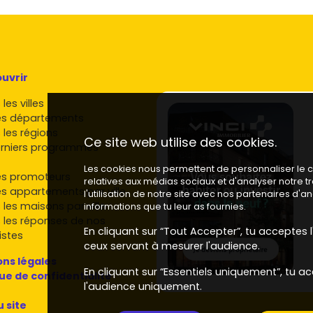
tagne sud, avec une attention aux espaces extérieurs
ur les marchés dynamiques de Rennes à Vannes/Lorient,
nnels et adaptés aux besoins des primo-accédants.
uvrir
nces nationales, gamme variée du T1 à la maison de
les villes
es départements
 les régions
Vivre dans le neuf, avec fiches détaillées, plans et
Ce site web utilise des cookies.
rniers programmes
Les cookies nous permettent de personnaliser le co
ir ton achat en immobilier neuf
es promoteurs
relatives aux médias sociaux et d'analyser notre 
es appartements par ville
l'utilisation de notre site avec nos partenaires d'
 les maisons par ville
informations que tu leur as fournies.
 les réponses de nos
s de notaire réduits
du neuf (environ
2 % à 3 %
). Pense
En cliquant sur “Tout Accepter”, tu acceptes l'
istes
.
ceux servant à mesurer l'audience.
/TER
, accès
N165
, écoles, commerces, pistes cyclables,
ns légales
En cliquant sur “Essentiels uniquement”, tu ac
que de confidentialité
2020
, type de chauffage, stationnement, local vélos,
l'audience uniquement.
u site
, surface des pièces, possibilité d'un coin bureau.