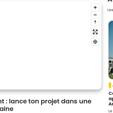
Les
C
a
 : lance ton projet dans une
A
maine
Le