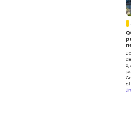
m²
en moyenne (avec un pic sur les secteurs les plus
lon le terrain, l'exposition et les prestations.
ressé d'environ
+15 % à +25 %
. Les hausses les plus
Q
ue
et des
rives du Blavet
, là où l'offre est plus rare.
p
de
Lorient
, la qualité de vie et la demande pour des
n
Da
s transports et des services : c'est là que la
de
adresse et le prix d'achat, la
rentabilité brute
peut
0,
ju
Ce
of
Lir
errasses, jardins privatifs).
erformances thermiques.
s douces
en hausse.
létravail
pour les actifs.
ier neuf Hennebont et autour