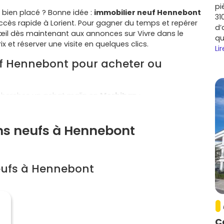
pi
bien placé ? Bonne idée :
immobilier neuf Hennebont
31
ccès rapide à Lorient. Pour gagner du temps et repérer
d’
n œil dès maintenant aux annonces sur Vivre dans le
qu
ix et réserver une visite en quelques clics.
Lir
euf Hennebont pour acheter ou
cherches un achat malin en
Morbihan
:
ploi et des services de l'agglo (industrie nautique,
e commune plus calme. Les accès sont fluides via la
ens neufs à Hennebont
ves du
Blavet
, pistes cyclables, marchés, animations
e + nature + commodités.
eufs à Hennebont
qu'à Vannes ou Quiberon, avec un bon potentiel de
ent Agglomération
.
t en petites maisons récentes progresse, notamment
.
ésidences récentes respectent la
RE 2020
, avec
ans oublier le
stationnement
et souvent un
espace
C