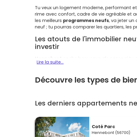
Tu veux un logement moderne, performant et 
rime avec confort, cadre de vie agréable et a
les meilleurs
programmes neufs
, va jeter u
neuf ; tu pourras comparer les quartiers, les pr
Les atouts de l'immobilier n
investir
Hennebont
coche beaucoup de cases si tu 
Lire la suite...
Proximité de Lorient
: tu profites de l'em
santé, commerce) tout en vivant dans un
Découvre les types de bi
N165
et le
TER
.
Qualité de vie
: remparts,
Ville Close
, ri
toute l'année. C'est le combo patrimoin
Les derniers appartements n
Marché accessible
: des prix plus doux 
valorisation grâce à l'attractivité de
Lori
Locatif sécurisé
: la demande en
T1/T2
e
près des transports et des pôles d'emploi
Coté Parc
Confort et économies d'énergie
: les r
Hennebont (56700)
meilleure isolation et factures allégées, s