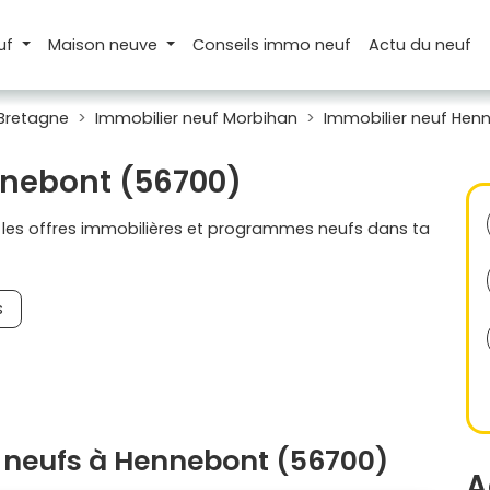
uf
Maison
neuve
Conseils
immo neuf
Actu
du neuf
 Bretagne
Immobilier neuf Morbihan
Immobilier neuf Hen
nnebont (56700)
s les offres immobilières et programmes neufs dans ta
s
 neufs à Hennebont (56700)
A