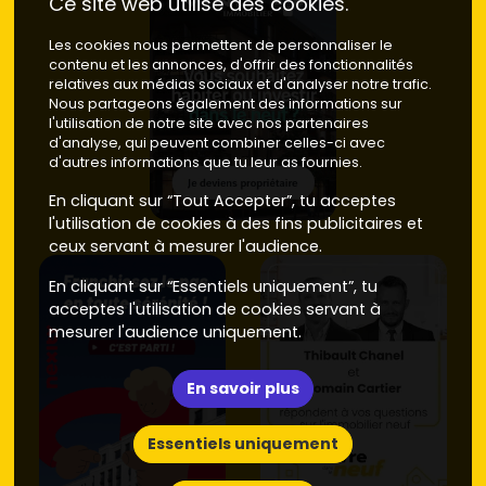
Ce site web utilise des cookies.
déplacements quotidiens vers
Lorient
et
Vannes
,
idéal pour un premier achat ou un investissement.
Les cookies nous permettent de personnaliser le
Prix neuf
: environ
3 700 à 4 200 €/m²
.
Prix ancien
:
contenu et les annonces, d'offrir des fonctionnalités
relatives aux médias sociaux et d'analyser notre trafic.
environ
2 200 à 2 800 €/m²
.
Nous partageons également des informations sur
Quartiers résidentiels au sud et à l'est
: ambiances
l'utilisation de notre site avec nos partenaires
pavillonnaires calmes, petites copropriétés.
Prix neuf
d'analyse, qui peuvent combiner celles-ci avec
: autour de
3 600 à 4 000 €/m²
.
Prix ancien
: autour
d'autres informations que tu leur as fournies.
de
2 100 à 2 600 €/m²
.
En cliquant sur “Tout Accepter”, tu acceptes
Ces fourchettes reflètent les tendances locales au
l'utilisation de cookies à des fins publicitaires et
moment de la rédaction. Pour vérifier les disponibilités, les
ceux servant à mesurer l'audience.
plans
et les
prestations
de chaque programme
En cliquant sur “Essentiels uniquement”, tu
(ascenseur, parking, orientation, RT 2012/RE 2020),
acceptes l'utilisation de cookies servant à
consulte les offres sur
Vivre dans le neuf
.
mesurer l'audience uniquement.
Neuf ou ancien à Hennebont : budgets,
DPE et confort à la loupe
En savoir plus
Prix d'achat
Essentiels uniquement
Neuf
: un
appartement neuf à Hennebont
se négocie
en moyenne entre
3 700 et 4 600 €/m²
, avec des pics