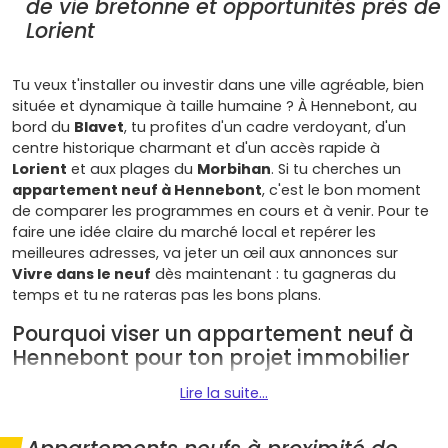
de vie bretonne et opportunités près de
Lorient
Tu veux t'installer ou investir dans une ville agréable, bien
située et dynamique à taille humaine ? À Hennebont, au
bord du
Blavet
, tu profites d'un cadre verdoyant, d'un
centre historique charmant et d'un accès rapide à
Lorient
et aux plages du
Morbihan
. Si tu cherches un
appartement neuf à Hennebont
, c'est le bon moment
de comparer les programmes en cours et à venir. Pour te
faire une idée claire du marché local et repérer les
meilleures adresses, va jeter un œil aux annonces sur
Vivre dans le neuf
dès maintenant : tu gagneras du
temps et tu ne rateras pas les bons plans.
Pourquoi viser un appartement neuf à
Hennebont pour ton projet immobilier
Lire la suite...
Plusieurs atouts font d'Hennebont une destination de
choix pour acquérir un bien immobilier neuf :