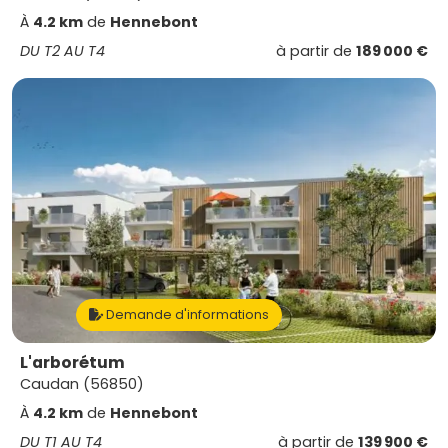
À
4.2 km
de
Hennebont
DU T2 AU T4
à partir de
189 000 €
Demande d'informations
L'arborétum
Caudan (56850)
À
4.2 km
de
Hennebont
DU T1 AU T4
à partir de
139 900 €