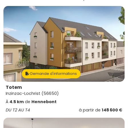
Demande d'informations
Totem
Inzinzac-Lochrist (56650)
À
4.5 km
de
Hennebont
DU T2 AU T4
à partir de
148 600 €