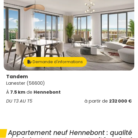
Demande d'informations
Tandem
Lanester (56600)
À
7.5 km
de
Hennebont
DU T3 AU T5
à partir de
232 000 €
Appartement neuf Hennebont : qualité