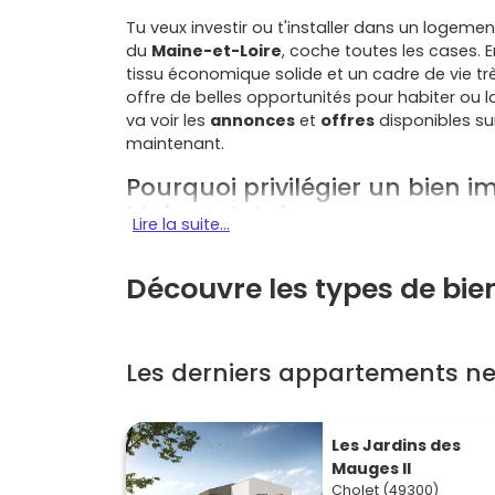
Tu veux investir ou t'installer dans un logemen
du
Maine-et-Loire
, coche toutes les cases. 
tissu économique solide et un cadre de vie trè
offre de belles opportunités pour habiter ou l
va voir les
annonces
et
offres
disponibles s
maintenant.
Pourquoi privilégier un bien i
Maine-et-Loire
Lire la suite...
Plusieurs atouts font de Cholet une ville attrac
Découvre les types de bie
Économie locale diversifiée
: industrie, 
salariés, avec un bassin d'emploi stable 
base locative régulière et des perspective
Les derniers appartements ne
Qualité de vie
: lacs, parcs, équipements 
de Ribou
et le
parc de Moine
offrent un v
Mobilité simple
: accès rapides vers Nant
à Cholet et travailler ailleurs dans la régi
Les Jardins des
Atouts du neuf
: normes
RE 2020
, faibl
Mauges II
énergétiques qui limitent la facture d'éner
Cholet (49300)