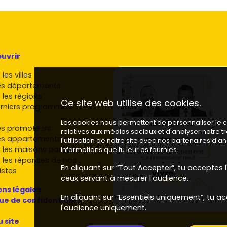
s
des écoles locales,
jeunes actifs
mobiles, salariés du
lus prisés en location sont les
T1/T2
proches du centre,
amiliaux avec stationnement.
et bien desservie, avec un
extérieur
, et un bon niveau
uvrir
 (Ribou, parc de Moine) ou familiaux (Puy-Saint-Bonnet)
les villes
es départements
et et en Pays de la Loire
 les régions
Ce site web utilise des cookies.
rniers programmes
veras des
promoteurs
nationaux et régionaux. Selon les
Les cookies nous permettent de personnaliser le co
es promoteurs
relatives aux médias sociaux et d'analyser notre 
es appartements par ville
l'utilisation de notre site avec nos partenaires d'
, du primo-accédant au standing, souvent proches
 les maisons par ville
informations que tu leur as fournies.
 les réponses de nos
sidences contemporaines, attention portée à
En cliquant sur “Tout Accepter”, tu acceptes l'
istes
ceux servant à mesurer l'audience.
les) : gamme allant de l'accessible au haut de
ns légales
En cliquant sur “Essentiels uniquement”, tu ac
clé en main.
que de confidentialité
l'audience uniquement.
ons
(stationnement, local vélo, domotique), la
u site