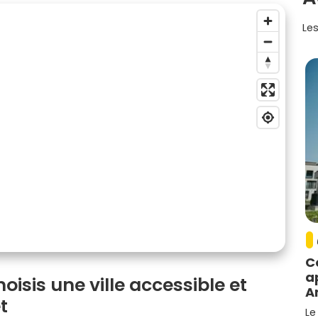
Les
C
a
oisis une ville accessible et
A
t
Le