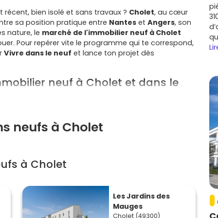
pi
t récent, bien isolé et sans travaux ?
Cholet
, au cœur
31
Entre sa position pratique entre
Nantes
et
Angers
, son
d’
s nature, le
marché de l'immobilier neuf à Cholet
qu
ouer. Pour repérer vite le programme qui te correspond,
Lir
ur
Vivre dans le neuf
et lance ton projet dès
mmobilier neuf à Cholet et dans le
tive pour ton projet immobilier :
ns neufs à Cholet
logistique, services… Cholet attire des entreprises et des
porté par le
Choletais
et les Mauges. Résultat : une
s de valorisation correctes.
ufs à Cholet
sportifs et culturels, tout est à portée de main. Le
lac
rai bol d'air au quotidien.
es et Angers (A87, N249) et liaisons TER. Tu peux vivre
on sans galérer.
Les Jardins des
es charges, garanties décennales et performances
Mauges
gie et rassurent les locataires.
C
Cholet (49300)