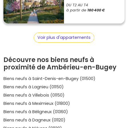
Limite Saint-Denis-en-Bugey et Bettant
DU T2 AU T4
(communes voisines) : alternative intéressante pour
à partir de
160 400 €
élargir la recherche à proximité immédiate
d'Ambérieu, souvent avec des opérations à taille
humaine.
Prix moyen
dans le neuf :
2 900 à 3 800 €/m²
quand
Voir plus d'appartements
des programmes sont disponibles.
Secteurs proches des zones d'activités (influence
PIPA)
: pratique pour les salariés, avec un bon
potentiel locatif quand l'offre sort.
Découvre nos biens neufs à
Prix moyen
dans le neuf :
3 200 à 4 100 €/m²
.
proximité de Ambérieu-en-Bugey
Besoin d'une vision en temps réel ? Parcours les
Biens neufs à Saint-Denis-en-Bugey (01500)
programmes sur
Vivre dans le neuf
pour comparer les
quartiers
, les plans et les prestations.
Biens neufs à Lagnieu (01150)
Biens neufs à Villebois (01150)
Prix, tendances et évolution récente du
marché
Biens neufs à Meximieux (01800)
Biens neufs à Béligneux (01360)
Les prix restent hétérogènes selon l'emplacement, le
Biens neufs à Dagneux (01120)
standing et la disponibilité du foncier.