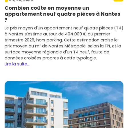
Combien coûte en moyenne un
Prêt à avancer ? Parcours les annonces de
Vivre dans le
appartement neuf quatre pièces à Nantes
neuf
pour l'immobilier neuf à Ambérieu-en-Bugey,
?
compare les quartiers, demande la doc, et planifie tes
visites. Je peux aussi t'aider à affiner ton budget et la
Le prix moyen d'un appartement neuf quatre pièces (T4)
meilleure zone selon tes besoins.
à Nantes s'estime autour de 404 000 € au premier
trimestre 2026, hors parking. Cette estimation croise le
prix moyen au m² de Nantes Métropole, selon la FPI, et la
surface moyenne régionale d'un T4 neuf, faute de
données croisées propres à cette typologie.
Lire la suite...