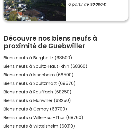
du
château de la Neuenbourg
.
à partir de
90 000 €
Économie locale
: tissu de
PME
et zones d'activités
du Florival, proximité des pôles d'emplois de
Mulhouse
et
Colmar
.
Confort du neuf
: normes
RE 2020
, meilleures
performances thermiques,
charges maîtrisées
et
Découvre nos biens neufs à
garanties constructeur qui sécurisent ton achat.
proximité de Guebwiller
Où acheter à Guebwiller ? Les secteurs à
suivre
Biens neufs à Bergholtz (68500)
Biens neufs à Soultz-Haut-Rhin (68360)
Selon ton projet (résidence principale ou investissement),
voici les
Biens neufs à Issenheim (68500)
quartiers
et secteurs à regarder en priorité :
Biens neufs à Soultzmatt (68570)
Centre-ville historique
: idéal si tu veux tout faire à
Biens neufs à Rouffach (68250)
pied (commerces, écoles, services). C'est le bon spot
pour des
petites surfaces
à louer à des jeunes
Biens neufs à Munwiller (68250)
actifs.
Prix moyen
dans le neuf estimé :
3 700 à 4
Biens neufs à Cernay (68700)
800 €/m²
selon prestations et stationnement.
Secteur de la Gare et axes N66
(Guebwiller et
Biens neufs à Willer-sur-Thur (68760)
proximité Bollwiller) : pratique pour les déplacements
Biens neufs à Wittelsheim (68310)
pros, avec des résidences neuves axées sur la