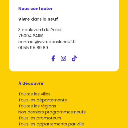
Vérifie les
prestations
et le
niveau énergétique
(étiquette, matériaux, chauffage) pour limiter les
Nous contacter
charges.
Si tu investis, cible des
T2/T3
avec stationnement et
Vivre
dans le
neuf
extérieur pour optimiser l'occupation et le loyer.
3 boulevard du Palais
Compare plusieurs
promoteurs
et consulte les plans
75004 PARIS
avant de réserver ton lot.
contact@vivredansleneuf.fr
Envie de passer à l'action à Guebwiller ? Parcours les
01 55 95 89 89
opportunités d'immobilier neuf à
Guebwiller
sur
Vivre
dans le neuf
, filtre par quartier, surface et budget, et
planifie tes premières visites. Tu avances, on
t'accompagne.
À découvrir
Toutes les villes
Tous les départements
Toutes les régions
Nos derniers programmes neufs
Tous les promoteurs
Tous les appartements par ville