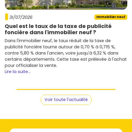
font la différence
Espaces extérieurs
plébiscités :
balcons
,
terrasses
,
31/07/2026
Immobilier neuf
jardins privatifs sur les rez-de-chaussée bien
Quel est le taux de la taxe de publicité
exposés.
foncière dans l'immobilier neuf ?
Performance énergétique RE 2020
: isolation
Dans l'immobilier neuf, le taux réduit de la taxe de
renforcée, systèmes de chauffage sobres, facture
publicité foncière tourne autour de 0,70 % à 0,715 %,
énergétique réduite.
contre 5,80 % dans l'ancien, voire jusqu'à 6,32 % dans
Mobilité douce
: local vélos, bornes de
recharge
certains départements. Cette taxe est prélevée à l'achat
électrique
, proximité bus et axes rapides.
pour officialiser la vente.
Services de proximité
: écoles, crèches, commerces,
Lire la suite...
santé et espaces verts améliorent la revente et la
location.
Conseils rapides pour réussir ton achat
Voir toute l'actualité
Calibre ton budget en intégrant le coût réel du crédit
et les
frais annexes
(garanties, ameublement,
gestion locative).
Priorise l'
emplacement
: secteur pratique (centre,
Gare/N66) et orientation lumineuse.