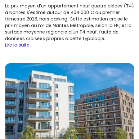
régionaux. À surveiller selon les opérations en cours :
Le prix moyen d'un appartement neuf quatre pièces (T4)
à Nantes s'estime autour de 404 000 € au premier
Nexity
et
Bouygues Immobilier
: offres variées,
trimestre 2026, hors parking. Cette estimation croise le
souvent bien situées et orientées confort/énergie.
prix moyen au m² de Nantes Métropole, selon la FPI, et la
Stradim
: acteur alsacien reconnu, programmes
surface moyenne régionale d'un T4 neuf, faute de
dans le
Grand Est
avec un bon niveau de
données croisées propres à cette typologie.
prestations.
Lire la suite...
Le Carré de l'Habitat
: concept de duplex-jardin
apprécié par les familles en périphérie.
Pierres & Territoires Alsace
et
Groupe Edouard
Denis
: résidences neuves ciblant primo-accédants
et investisseurs.
Vinci Immobilier
ou
Kaufman & Broad
(selon
périodes) : programmes plus haut de gamme dans
les secteurs attractifs.
Pour repérer les opérations en lancement commercial et
profiter des meilleurs lots (orientation, derniers étages,
jardins), parcours régulièrement les annonces sur
Vivre
dans le neuf
.
Tendances du marché et critères qui