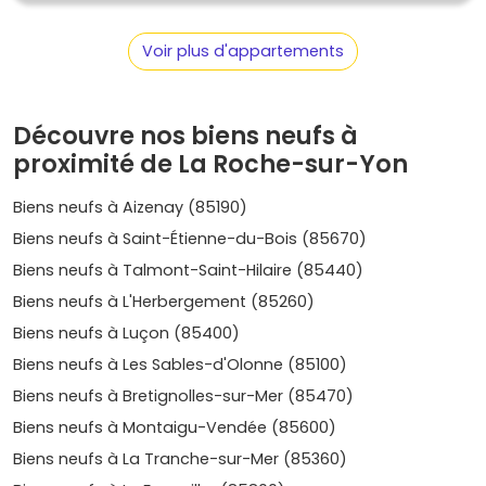
La Garenne
Voir plus d'appartements
Secteur calme et résidentiel, idéal pour les familles, La
Garenne propose un cadre de vie paisible tout en restant
proche des commodités.
Découvre nos biens neufs à
Prix moyen :
entre 2 800 et 3 800 €/m².
proximité de La Roche-sur-Yon
Le marché de l’immobilier neuf à La
Biens neufs à Aizenay (85190)
Roche-sur-Yon : aperçu des prix et
Biens neufs à Saint-Étienne-du-Bois (85670)
des tendances
Biens neufs à Talmont-Saint-Hilaire (85440)
Biens neufs à L'Herbergement (85260)
Des prix variés
Biens neufs à Luçon (85400)
La Roche-sur-Yon propose une gamme de prix diversifiée.
Biens neufs à Les Sables-d'Olonne (85100)
Les quartiers centraux affichent des prix plus élevés,
Biens neufs à Bretignolles-sur-Mer (85470)
tandis que certains secteurs périphériques sont plus
abordables.
Biens neufs à Montaigu-Vendée (85600)
Biens neufs à La Tranche-sur-Mer (85360)
Prix moyen dans l’immobilier neuf :
entre 2 000 et 4