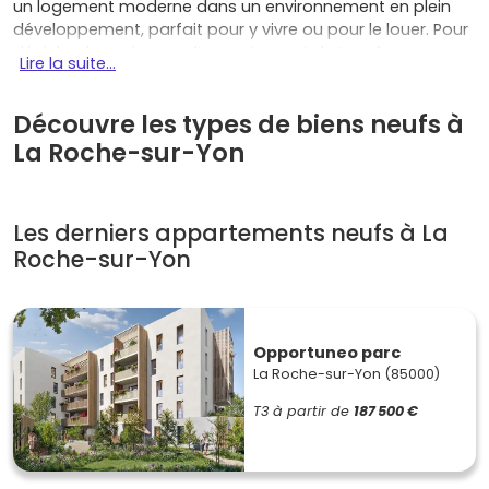
un logement moderne dans un environnement en plein
développement, parfait pour y vivre ou pour le louer. Pour
dénicher la maison ou l’appartement de tes rêves,
Lire la suite...
consulte les annonces sur
Vivre dans le neuf
et lance
ton projet dès aujourd'hui !
Découvre les types de biens neufs à
La Roche-sur-Yon
Les atouts majeurs d’un
investissement à La Roche-sur-Yon
Les derniers appartements neufs à La
Une économie en plein essor
Roche-sur-Yon
La Roche-sur-Yon se distingue par un dynamisme
économique remarquable, avec des zones d'activités
florissantes comme le pôle industriel de La Belle Entrée.
Opportuneo parc
Des entreprises s'installent régulièrement, attirant à la fois
La Roche-sur-Yon (85000)
emplois et opportunités.
T3 à partir de
187 500 €
Une forte demande locative
Avec ses établissements scolaires et son tissu
économique, La Roche-sur-Yon génère une demande