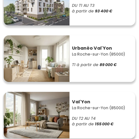
Quartier des Pyramides
DU T1 AU T3
à partir de
93 400 €
Ce secteur moderne et en constante évolution attire les
jeunes actifs et les familles grâce à ses infrastructures
récentes et ses espaces verts.
Prix moyen :
entre 3 000 et 4 000 €/m².
Les Halles
Urbanéo Val'Yon
La Roche-sur-Yon (85000)
En pleine transformation, ce quartier combine
T1 à partir de
89 000 €
dynamisme et cadre de vie agréable avec ses nombreux
commerces et ses résidences modernes.
Prix moyen :
entre 2 500 et 3 500 €/m².
Pont-Morineau
Val'Yon
Ce quartier en plein développement offre des biens neufs
La Roche-sur-Yon (85000)
à des prix accessibles, attirant les primo-accédants et les
DU T2 AU T4
jeunes familles.
à partir de
155 000 €
Prix moyen :
environ 2 000 à 3 000 €/m².