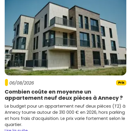
immobiliers modernes. Ces quartiers, en pleine évolution,
offrent un excellent potentiel de valorisation à moyen
terme.
Tendances actuelles
Espaces extérieurs recherchés :
terrasses et
balcons sont particulièrement prisés.
Projets écoresponsables :
les bâtiments conformes
aux normes environnementales attirent les acheteurs
soucieux de l’avenir.
Les promoteurs actifs à La Roche-
sur-Yon
06/08/2026
Prix
Combien coûte en moyenne un
appartement neuf deux pièces à Annecy ?
Bouygues Immobilier
Le budget pour un appartement neuf deux pièces (T2) à
Acteur majeur offrant des résidences modernes dans des
Annecy tourne autour de 310 000 € en 2026, hors parking
secteurs attractifs tels que Les Halles.
et hors frais d’acquisition. Le prix varie fortement selon le
quartier.
Nexity
Lire la suite...