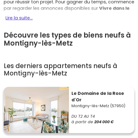
pour réussir ton projet. Pour gagner du temps, commence
par regarder les annonces disponibles sur
Vivre dans le
neuf
et repère les programmes qui collent à tes critères.
Lire la suite...
Pourquoi miser sur le neuf à Montigny-
lès-Metz
Découvre les types de biens neufs à
Montigny-lès-Metz
Localisation stratégique
: à la frontière de Metz et
proche de la
gare TGV
, Montigny te permet de rejoindre
Nancy, Luxembourg ou Paris facilement. Le réseau de bus
Les derniers appartements neufs à
Le Met'
et la proximité des lignes
Mettis
facilitent les
trajets du quotidien.
Montigny-lès-Metz
Cadre de vie agréable
: quartiers résidentiels calmes,
commerces de proximité, établissements scolaires, parcs
Le Domaine de la Rose
et berges du
canal de Jouy
à portée de balade. C'est un
d'Or
compromis parfait entre ville et tranquillité.
Montigny-lès-Metz (57950)
Demande locative solide
: la proximité de
Metz-centre
,
DU T2 AU T4
des pôles d'emploi (Technopôle, hôpital de Mercy,
à partir de
204 000 €
administrations) et des campus renforce l'attractivité
des petites et moyennes surfaces pour les étudiants et