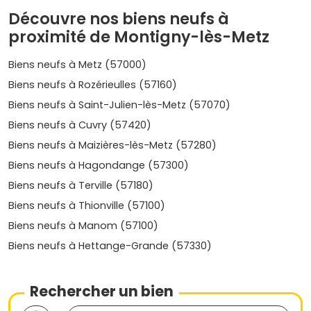
Parfait pour une résidence principale avec tout à
Découvre nos biens neufs à
pied.
proximité de Montigny-lès-Metz
•
Prix moyen neuf
:
environ 4 000 à 4 700 €/m²
.
Secteur canal de Jouy et parcs
: ambiance
résidentielle, liaisons douces, logements avec
Biens neufs à Metz (57000)
balcons/terrasses souvent recherchés par les
Biens neufs à Rozérieulles (57160)
familles.
Biens neufs à Saint-Julien-lès-Metz (57070)
•
Prix moyen neuf
:
entre 3 600 et 4 300 €/m²
.
Limite Marly et axes sud
: accès pratique aux zones
Biens neufs à Cuvry (57420)
d'activités et aux rocades, programmes souvent plus
Biens neufs à Maizières-lès-Metz (57280)
accessibles pour un premier achat.
•
Prix moyen neuf
:
environ 3 400 à 4 100 €/m²
.
Biens neufs à Hagondange (57300)
Biens neufs à Terville (57180)
Ces
quartiers
offrent des profils différents. Si tu vises la
location, privilégie les secteurs proches des transports et
Biens neufs à Thionville (57100)
des services. Pour une résidence principale, regarde
Biens neufs à Manom (57100)
l'environnement, l'offre scolaire et les espaces extérieurs.
Biens neufs à Hettange-Grande (57330)
Le marché du neuf à Montigny-lès-
Metz : prix et tendances
Rechercher un bien
Niveaux de prix
: le marché du
neuf à Montigny-lès-