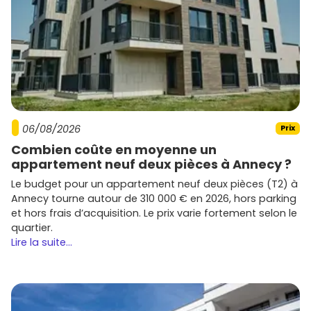
quartiers
, examine le plan de masse, l'orientation et la
qualité des matériaux. Et surtout, consulte les
programmes disponibles sur
Vivre dans le neuf
pour te
faire une idée précise des valeurs actuelles.
Les promoteurs présents à Montigny-
lès-Metz et dans Metz Métropole
Plusieurs acteurs reconnus développent des programmes
06/08/2026
Prix
neufs dans le secteur :
Combien coûte en moyenne un
Nexity
: programmes variés, adaptés aux primo-
appartement neuf deux pièces à Annecy ?
accédants comme aux investisseurs.
Le budget pour un appartement neuf deux pièces (T2) à
Bouygues Immobilier
: résidences contemporaines,
Annecy tourne autour de 310 000 € en 2026, hors parking
souvent avec de bonnes signatures
et hors frais d’acquisition. Le prix varie fortement selon le
environnementales.
quartier.
Vinci Immobilier
et
Eiffage Immobilier
: adresses
Lire la suite...
stratégiques, finitions soignées.
Kaufman & Broad
: logements bien conçus,
prestations de standing sur des emplacements
recherchés.
Demathieu Bard Immobilier
(ancré en Lorraine) :