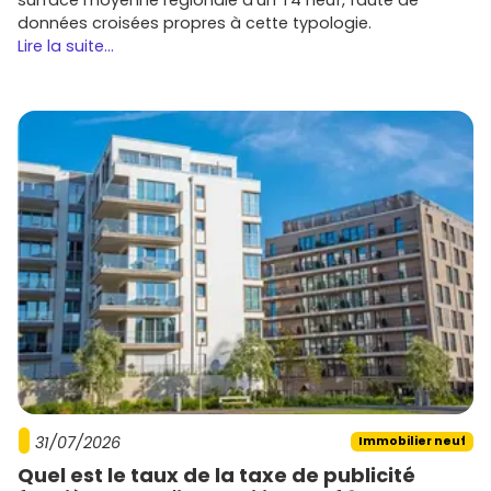
Scrute le plan
: orientation, luminosité, surface des
données croisées propres à cette typologie.
extérieurs, rangements, isolation (labels
RE2020
),
Lire la suite...
acoustique.
Anticipe le calendrier
: délai VEFA, étapes d'appels
de fonds, personnalisation possible (TMA) et date de
livraison.
Compare sur Vivre dans le neuf
: mets en balance
prix, prestations et emplacement entre plusieurs
quartiers
avant de réserver.
Prêt à repérer ton futur logement neuf à
Montigny-lès-Metz ?
Que tu cherches à investir ou à t'installer, le
neuf à
Montigny-lès-Metz
te donne accès à des biens
modernes, économes et bien situés. Parcours dès
maintenant les programmes disponibles sur
Vivre dans
le neuf
, filtre par
quartiers
, surfaces et budget, et lance
ton projet en toute confiance.
31/07/2026
Immobilier neuf
Quel est le taux de la taxe de publicité