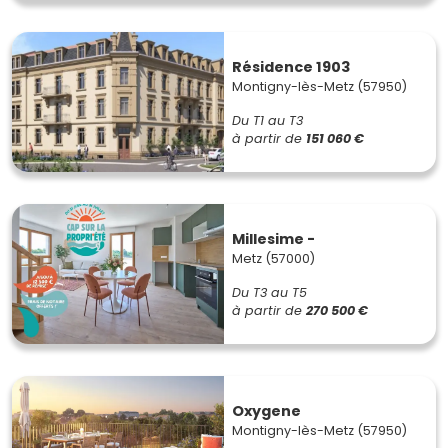
Résidence 1903
Montigny-lès-Metz (57950)
Du T1 au T3
à partir de
151 060 €
Millesime -
Metz (57000)
Du T3 au T5
à partir de
270 500 €
Oxygene
Montigny-lès-Metz (57950)