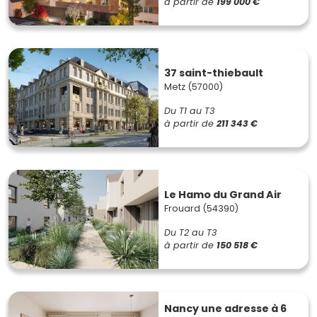
à partir de
199 000 €
37 saint-thiebault
Metz (57000)
Du T1 au T3
à partir de
211 343 €
Le Hamo du Grand Air
Frouard (54390)
Du T2 au T3
à partir de
150 518 €
Nancy une adresse à 6