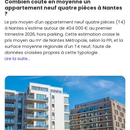
Combien coûte en moyenne un
Si tu envisages un
investissement locatif
, cible les
appartement neuf quatre pièces à Nantes
surfaces compactes près des pôles d'emplois et des
?
axes vers
Sophia Antipolis
et
Cannes
: c'est là que la
demande locative
est la plus constante.
Le prix moyen d'un appartement neuf quatre pièces (T4)
à Nantes s'estime autour de 404 000 € au premier
Conseils pratiques pour réussir ton
trimestre 2026, hors parking. Cette estimation croise le
achat neuf à Grasse
prix moyen au m² de Nantes Métropole, selon la FPI, et la
surface moyenne régionale d'un T4 neuf, faute de
Voici les points essentiels pour sécuriser ton projet :
données croisées propres à cette typologie.
Lire la suite...
Calibre ton budget
en intégrant le financement,
l'assurance emprunteur et les mensualités réalistes.
Pense aux aides selon ton profil (PTZ, dispositif locatif
en vigueur comme
Pinel+
le cas échéant,
LMNP
, ou
bail réel solidaire
selon l'offre).
Compare les quartiers
selon tes priorités (écoles,
commerces, temps de trajet). Une visite à différents
moments de la journée t'évitera les mauvaises
surprises.
Étudie les plans
et la
notice technique
: orientation,
agencement, rangements, isolation, stationnement,
label
RE 2020
, équipements économes.