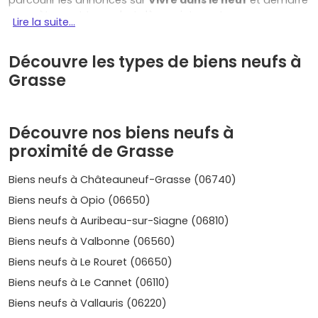
parcourir les annonces sur
Vivre dans le neuf
et démarre
concrètement ton achat dès maintenant.
Lire la suite...
Pourquoi choisir l'immobilier neuf à
Grasse pour habiter ou investir
Découvre les types de biens neufs à
Grasse
À Grasse, tu profites d'un équilibre rare entre qualité de vie
et potentiel patrimonial. Voici l'essentiel :
Économie locale solide
: berceau mondial de la
Découvre nos biens neufs à
parfumerie, la ville attire des talents et entreprises
proximité de Grasse
liées à l'
industrie aromatique
et à la chimie fine. À
quelques kilomètres,
Sophia Antipolis
apporte un
Biens neufs à Châteauneuf-Grasse (06740)
bassin d'emplois tech.
Biens neufs à Opio (06650)
Demande locative
intéressante : salariés du bassin
grassois, actifs des pôles de
Cannes
,
Mougins
et
Biens neufs à Auribeau-sur-Siagne (06810)
Valbonne
, télétravailleurs… Les petites surfaces bien
Biens neufs à Valbonne (06560)
situées se louent vite.
Biens neufs à Le Rouret (06650)
Qualité de vie
: ruelles historiques, collines de
Magagnosc
et
Plascassier
, nombreuses terrasses et
Biens neufs à Le Cannet (06110)
jardins dans les résidences neuves, climat doux toute
Biens neufs à Vallauris (06220)
l'année.