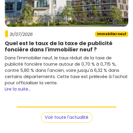
Anticipe la location
si tu investis : cible les produits
avec balcon, stationnement et accès rapide aux
grands axes ; demande le
loyer de marché
constaté.
Négocie les prestations
(pack cuisine, sols,
31/07/2026
Immobilier neuf
rangements) et vérifie les
garanties
du neuf (parfait
achèvement, biennale, décennale).
Quel est le taux de la taxe de publicité
Parcours les annonces
sur
Vivre dans le neuf
pour
foncière dans l'immobilier neuf ?
comparer les programmes, les
prix
, les délais de
Dans l'immobilier neuf, le taux réduit de la taxe de
livraison et les
plans
.
publicité foncière tourne autour de 0,70 % à 0,715 %,
contre 5,80 % dans l'ancien, voire jusqu'à 6,32 % dans
Promoteurs actifs dans l'immobilier
certains départements. Cette taxe est prélevée à l'achat
neuf à Grasse et sur l'axe Cannes–
pour officialiser la vente.
Antibes
Lire la suite...
Tu retrouveras à Grasse les grands noms nationaux et
des acteurs régionaux reconnus :
Bouygues Immobilier
: résidences modernes et
Voir toute l'actualité
souvent écoresponsables.
Nexity
: large éventail de programmes, du primo-