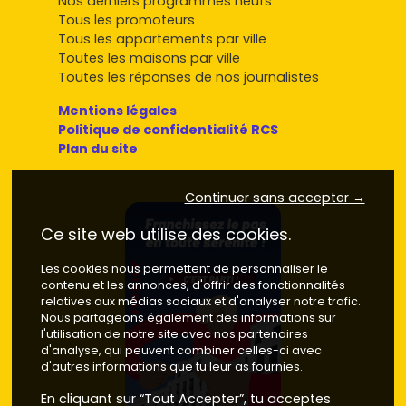
Nos derniers programmes neufs
maintenant consulter les annonces sur
Vivre dans le
Tous les promoteurs
neuf
et choisis le bien qui te fera vraiment plaisir à vivre…
Tous les appartements par ville
ou à louer.
Toutes les maisons par ville
Toutes les réponses de nos journalistes
Mentions légales
Politique de confidentialité RCS
Plan du site
Continuer sans accepter →
Ce site web utilise des cookies.
Les cookies nous permettent de personnaliser le
contenu et les annonces, d'offrir des fonctionnalités
relatives aux médias sociaux et d'analyser notre trafic.
Nous partageons également des informations sur
l'utilisation de notre site avec nos partenaires
d'analyse, qui peuvent combiner celles-ci avec
d'autres informations que tu leur as fournies.
En cliquant sur “Tout Accepter”, tu acceptes