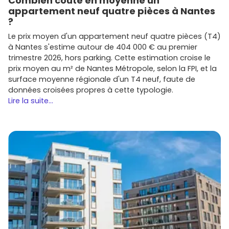
Combien coûte en moyenne un
local).
appartement neuf quatre pièces à Nantes
?
Compare les
plans
, les
surfaces
extérieures, les
matériaux
et la qualité des
parties communes
. Sur
Le prix moyen d'un appartement neuf quatre pièces (T4)
Vivre dans le neuf
, tu peux filtrer par promoteur,
à Nantes s'estime autour de 404 000 € au premier
typologie et localisation pour gagner un temps précieux.
trimestre 2026, hors parking. Cette estimation croise le
prix moyen au m² de Nantes Métropole, selon la FPI, et la
Comment lancer ton projet
surface moyenne régionale d'un T4 neuf, faute de
d'immobilier neuf à Ambilly
données croisées propres à cette typologie.
Lire la suite...
Pour démarrer ton projet dans les meilleures conditions,
suis ces étapes :
Définis ton
budget
et fais une
simulation de prêt
en
intégrant frais réduits du neuf.
Priorise la
localisation
(gare d'
Annemasse
, tram,
commerces) et l'
orientation
du logement.
Compare plusieurs
programmes neufs
et visite les
logements témoins
si possible.
Anticipe la
location
(cible, loyers, ameublement) si tu
investis.
Prêt à passer à l'action ? Parcours les offres de
biens