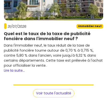
immobiliers neufs à Ambilly
sur
Vivre dans le neuf
, crée
tes alertes et repère le bon programme avant les autres.
Ambilly coche les cases : mobilité, qualité de vie et
potentiel. À toi de jouer.
31/07/2026
Immobilier neuf
Quel est le taux de la taxe de publicité
foncière dans l'immobilier neuf ?
Dans l'immobilier neuf, le taux réduit de la taxe de
publicité foncière tourne autour de 0,70 % à 0,715 %,
contre 5,80 % dans l'ancien, voire jusqu'à 6,32 % dans
certains départements. Cette taxe est prélevée à l'achat
pour officialiser la vente.
Lire la suite...
Voir toute l'actualité