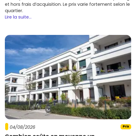
et hors frais d’acquisition. Le prix varie fortement selon le
Performances
énergétiques RE 2020
et charges
quartier.
maîtrisées.
Lire la suite...
Mobilité douce
: proximité des
transports
,
stationnements vélos, bornes de
recharge
électrique
.
Domotique
et finitions soignées pour le confort
quotidien.
Promoteurs actifs à Ambilly et dans le
Genevois français
Tu retrouveras des acteurs nationaux et des spécialistes
alpins reconnus. Parmi eux :
Bouygues Immobilier
,
Nexity
,
Cogedim
,
Kaufman &
Broad
,
Marignan
,
Pichet
: une offre large, du
primo‑accédant au haut de gamme, souvent bien
placée près des transports.
Promoteurs régionaux :
Priams
,
Edifim
,
Sogimm
,
Groupe Duval
(programmes au style alpin
04/08/2026
Prix
contemporain et prestations adaptées au climat