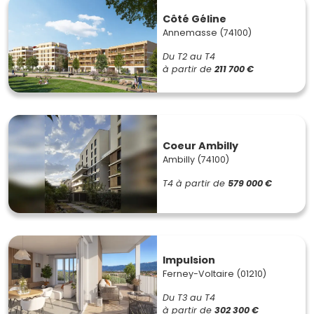
Côté Géline
Annemasse (74100)
Du T2 au T4
à partir de
211 700 €
Coeur Ambilly
Ambilly (74100)
T4
à partir de
579 000 €
Impulsion
Ferney-Voltaire (01210)
Du T3 au T4
à partir de
302 300 €