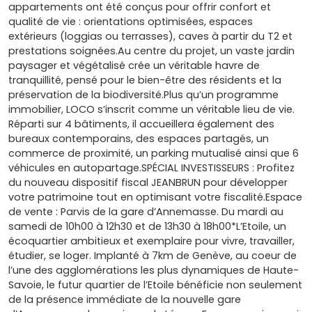
appartements ont été conçus pour offrir confort et
qualité de vie : orientations optimisées, espaces
extérieurs (loggias ou terrasses), caves à partir du T2 et
prestations soignées.Au centre du projet, un vaste jardin
paysager et végétalisé crée un véritable havre de
tranquillité, pensé pour le bien-être des résidents et la
préservation de la biodiversité.Plus qu’un programme
immobilier, LOCO s’inscrit comme un véritable lieu de vie.
Réparti sur 4 bâtiments, il accueillera également des
bureaux contemporains, des espaces partagés, un
commerce de proximité, un parking mutualisé ainsi que 6
véhicules en autopartage.SPÉCIAL INVESTISSEURS : Profitez
du nouveau dispositif fiscal JEANBRUN pour développer
votre patrimoine tout en optimisant votre fiscalité.Espace
de vente : Parvis de la gare d’Annemasse. Du mardi au
samedi de 10h00 à 12h30 et de 13h30 à 18h00*L’Etoile, un
écoquartier ambitieux et exemplaire pour vivre, travailler,
étudier, se loger. Implanté à 7km de Genève, au coeur de
l’une des agglomérations les plus dynamiques de Haute-
Savoie, le futur quartier de l’Etoile bénéficie non seulement
de la présence immédiate de la nouvelle gare