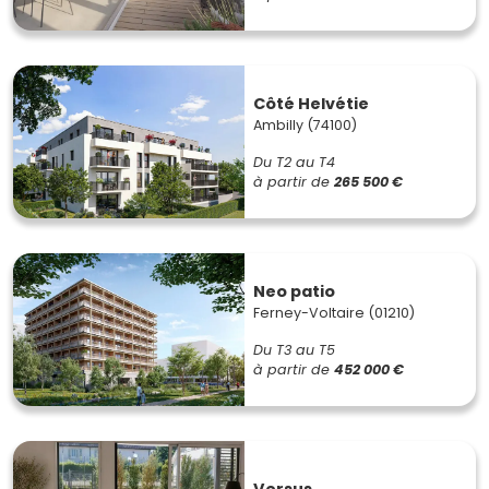
Côté Helvétie
Ambilly (74100)
Du T2 au T4
à partir de
265 500 €
Neo patio
Ferney-Voltaire (01210)
Du T3 au T5
à partir de
452 000 €
Versus