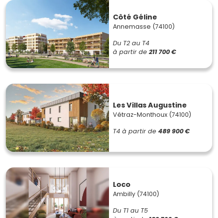
Côté Géline
Annemasse (74100)
Du T2 au T4
à partir de
211 700 €
Les Villas Augustine
Vétraz-Monthoux (74100)
T4
à partir de
489 900 €
Loco
Ambilly (74100)
Du T1 au T5