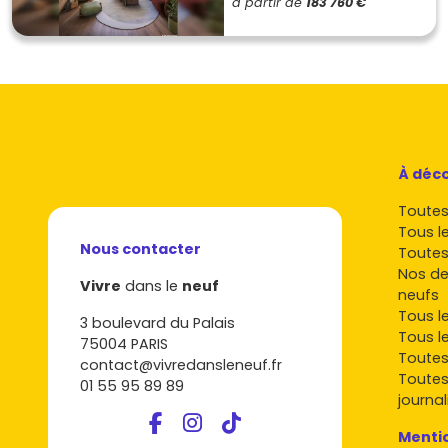
à partir de
183 760 €
À déco
Toutes 
Tous l
Nous contacter
Toutes
Nos de
Vivre
dans le
neuf
neufs
Tous l
3 boulevard du Palais
Tous l
75004 PARIS
Toutes
contact@vivredansleneuf.fr
Toutes
01 55 95 89 89
journal
Mentio