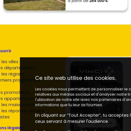
à partir de
264 000 €
uvrir
les villes
es départements
 les régions
Ce site web utilise des cookies.
rniers programmes
Les cookies nous permettent de personnaliser le co
es promoteurs
relatives aux médias sociaux et d'analyser notre 
es appartements par ville
l'utilisation de notre site avec nos partenaires d'
 les maisons par ville
informations que tu leur as fournies.
 les réponses de nos
En cliquant sur “Tout Accepter”, tu acceptes l'
istes
ceux servant à mesurer l'audience.
ns légales