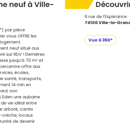
 neuf à Ville-
Découvrir
6 rue de l'Espérance
74100 Ville-la-Gran
*) par pièce
er vous OFFRE les
Vue à 360°
e logement
ent neuf situé aux
ré sur RDV ! Dernières
asse jusqu’à 70 m² et
ypercentre offre aux
vices, écoles,
de santé, transports,
ement 14 min en
ard, son
L’Eden une aubaine
 de vie idéal entre
re arboré, carrés
-crèche, locaux
unité de devenir