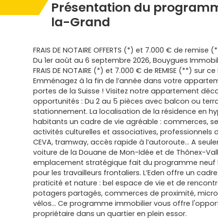
Présentation du programme
la-Grand
FRAIS DE NOTAIRE OFFERTS (*) et 7.000 € de remise (*
Du 1er août au 6 septembre 2026, Bouygues Immobili
FRAIS DE NOTAIRE (*) et 7.000 € de REMISE (**) sur c
Emménagez à la fin de l’année dans votre appartem
portes de la Suisse ! Visitez notre appartement déco
opportunités : Du 2 au 5 pièces avec balcon ou terr
stationnement. La localisation de la résidence en h
habitants un cadre de vie agréable : commerces, ser
activités culturelles et associatives, professionnels 
CEVA, tramway, accès rapide à l’autoroute… A seul
voiture de la Douane de Mon-Idée et de Thônex-Vall
emplacement stratégique fait du programme neuf 
pour les travailleurs frontaliers. L’Eden offre un cadre
praticité et nature : bel espace de vie et de rencont
potagers partagés, commerces de proximité, micro
vélos… Ce programme immobilier vous offre l'opport
propriétaire dans un quartier en plein essor.