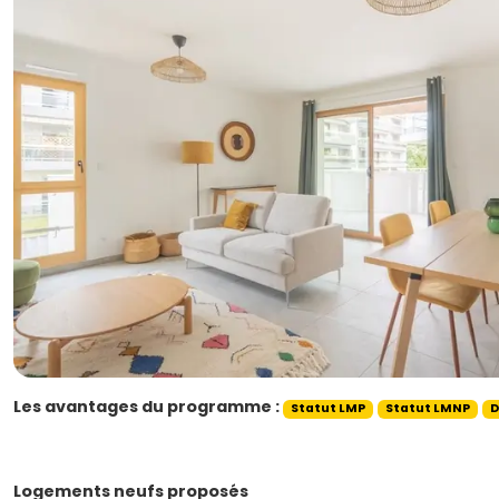
Les avantages du programme :
Statut LMP
Statut LMNP
D
Logements neufs proposés