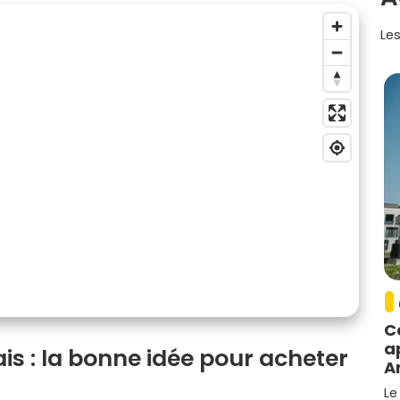
Les
C
a
s : la bonne idée pour acheter
A
Le