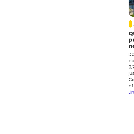
litatifs (terrasses, vues dégagées, haute
es années
, la tendance a été globalement haussière
estimée autour de
+15 % à +25 %
selon les segments. La
 qualité/prix
.
Q
oches du
tram T3
et des grands axes affichent une
p
, jeunes actifs). La
rentabilité locative brute
se situe
n
cement, la surface et les charges. Pour comparer
 sur
Vivre dans le neuf
et repère les programmes
Da
n et prestations.
de
0,
ns le neuf à Bouguenais
ju
Ce
dans le neuf, contre souvent 7 à 8 % dans l'ancien).
of
mances thermiques et acoustiques, gages d'économies
Lir
transport.
ment, biennale,
décennale
) pour acheter
ces et de zonage, et
TVA réduite à 5,5 %
dans certains
ligible.
 à 24 mois
, te laissant le temps d'organiser