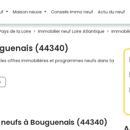
uf
Maison
neuve
Conseils
immo neuf
Actu
du neuf
Pays de la Loire
Immobilier neuf Loire Atlantique
Immobili
uguenais (44340)
s les offres immobilières et programmes neufs dans ta
s
 neufs à Bouguenais (44340)
A