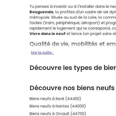
Tu penses à investir ou à t'installer dans le 
Bouguenais
, tu profites d'un cadre de vie d
métropole. Située au sud de la Loire, la co
faciles (tram, périphérique, aéroport) et p
rapidement le logement qui te correspond, c
Vivre dans le neuf
et lance ton projet sans a
Qualité de vie, mobilités et e
Lire la suite...
Mobilité simple au quotidien
: terminus
au
périphérique nantais
et proximité de 
métropole, tu gagnes en temps et en con
Découvre les types de bi
Pôle d'emplois
: le tissu aéronautique (
soutiennent une
demande locative
régul
Cadre vert
: bords de Loire,
vallée de la
Découvre nos biens neufs
Bouguenais offre un environnement natur
Services et écoles
: commerces de proxim
écoles pour une vie de famille fluide.
Biens neufs à Rezé (44400)
Les quartiers à viser pour un 
Biens neufs à Nantes (44000)
Bouguenais
Biens neufs à Orvault (44700)