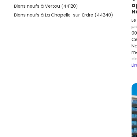
a
Biens neufs à Vertou (44120)
 Nantes et bien desservi. Parfait pour un premier achat
N
Biens neufs à La Chapelle-sur-Erdre (44240)
s compactes.
Prix moyen neuf
: environ
4 100 à 5 200
Le
.
pi
nce plus résidentielle, commerces et écoles à pied.
00
avec extérieur.
Prix moyen neuf
: autour de
4 000 à 5
Ce
Na
atique si tu bouges souvent ou si tu travailles près de
mo
u bruit (PEB)
avant d'acheter pour choisir la bonne
do
rix moyen neuf
: environ
3 900 à 4 900 €/m²
.
Lir
secteurs en évolution, bonne alternative pour des
 récents et quelques opportunités à long terme.
Prix
²
.
selon l'adresse précise, l'étage, l'exposition et les
 Bouguenais : niveaux de prix et
is
reste plus accessible tout en bénéficiant de la
neuf, compte en moyenne entre
4 000 et 5 200 €/m²
,