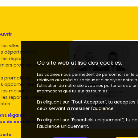
ilier neuf à Bouguenais
ées avec une attention portée aux espaces extérieurs
uvrir
édant aux résidences familiales bien desservies.
sses bien situées dans l'agglomération nantaise.
les villes
confort de vie au quotidien.
es départements
aux prestations qualitatives.
 les régions
Ce site web utilise des cookies.
e nantaise, avec des opérations urbaines bien intégrées.
rniers programmes
les, proposant des adresses ciblées à Nantes
Les cookies nous permettent de personnaliser le co
es promoteurs
relatives aux médias sociaux et d'analyser notre 
eurs présents en
Loire-Atlantique
, avec des produits
es appartements par ville
l'utilisation de notre site avec nos partenaires d'
 les maisons par ville
informations que tu leur as fournies.
 les réponses de nos
ir ton achat dans le neuf à
En cliquant sur “Tout Accepter”, tu acceptes l'
istes
ceux servant à mesurer l'audience.
ns légales
En cliquant sur “Essentiels uniquement”, tu ac
ameublement, éventuelles places de stationnement) et
que de confidentialité
l'audience uniquement.
m T3 – Neustrie
ou d'un axe rapide améliore la valeur
u site