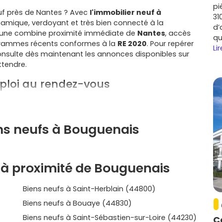
pi
neuf près de Nantes ? Avec
l'immobilier neuf à
31
ynamique, verdoyant et très bien connecté à la
d’
mmune combine proximité immédiate de
Nantes
, accès
qu
rogrammes récents conformes à la
RE 2020
. Pour repérer
Lir
onsulte dès maintenant les annonces disponibles sur
ttendre.
mploi au rendez-vous
 du
tramway T3 à Neustrie
, bus fréquents, accès direct
l'
aéroport Nantes Atlantique
. Si tu travailles dans la
fort.
ens neufs à Bouguenais
dont
Airbus
) et les zones d'activités proches
ière, idéale si tu vises un investissement.
 Jaguère
, base de loisirs de
la Roche Ballue
…
 à proximité de Bouguenais
e très appréciable.
ité, équipements sportifs et culturels, crèches et
Biens neufs à Saint-Herblain (44800)
achat de bien immobilier neuf à
Biens neufs à Bouaye (44830)
Biens neufs à Saint-Sébastien-sur-Loire (44230)
C