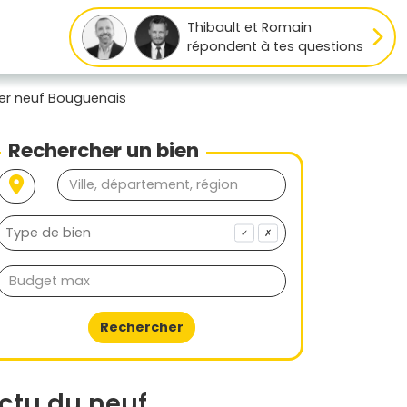
Thibault et Romain
répondent à tes questions
er neuf Bouguenais
Rechercher un bien
✓
✗
Rechercher
ctu du neuf