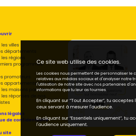
terrasses et jardins sont un vrai plus à la revente et en
ces énergétiques, isolation optimisée, pièces plus
e d'un parking/box et la proximité des
axes routiers
uvrir
es et équipements sportifs pèsent de plus en plus
les villes
es départements
s affaires, parcours les programmes sur
Vivre dans le
 les régions
Ce site web utilise des cookies.
bilier neuf Lespinasse
.
rniers programmes
se et dans la métropole toulousaine
Les cookies nous permettent de personnaliser le co
es promoteurs
relatives aux médias sociaux et d'analyser notre 
es appartements par ville
l'utilisation de notre site avec nos partenaires d'
 proposent des résidences à Lespinasse ou juste à
 les maisons par ville
informations que tu leur as fournies.
 avec leurs points forts :
 les réponses de nos
En cliquant sur “Tout Accepter”, tu acceptes l'
istes
rnes avec une attention portée aux performances
ceux servant à mesurer l'audience.
es.
ns légales
its pour
primo-accédants
comme pour investisseurs.
En cliquant sur “Essentiels uniquement”, tu ac
que de confidentialité
ions de standing sur des emplacements stratégiques.
l'audience uniquement.
ualitatifs, souvent bien intégrés au tissu local.
u site