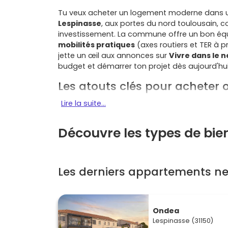
Tu veux acheter un logement moderne dans u
Lespinasse
, aux portes du nord toulousain,
investissement. La commune offre un bon équ
mobilités pratiques
(axes routiers et TER à p
jette un œil aux annonces sur
Vivre dans le n
budget et démarrer ton projet dès aujourd'hui
Les atouts clés pour acheter o
Lire la suite...
Localisation stratégique
: situé à quelques 
rapides à l'
A62
, des pôles d'emplois du nord t
réseau de transports qui facilite les trajets qu
Découvre les types de bie
demande locative
soutenues.
Qualité de vie
: esprit village, écoles, infras
berges), le tout sans renoncer aux services
Les derniers appartements ne
Fenouillet
). Pour y vivre, c'est pratique et rep
Prix plus accessibles que Toulouse intra-m
d'acheter plus grand ou d'accéder à un extérie
Ondea
supplémentaire, une terrasse ou un jardin.
Lespinasse (31150)