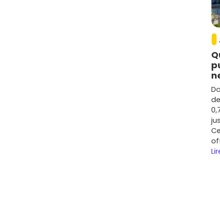
 potentiel locatif sur les
T2/T3
.
s, compare sur
Vivre dans le neuf
les
plans
, la présence
tionnement
(box, parking aérien) qui comptent
Q
 repères
p
n
anding, des extérieurs et du stationnement, le
prix
énéralement entre
3 300 et 4 700 €/m²
. C'est plus
Da
ant de son attractivité.
de
0,
les prix du neuf ont progressé d'environ
+15 % à +25 %
ju
démographique et l'emploi. Les microsecteurs proches
Ce
 demandés.
of
Lir
virons, les petites et moyennes surfaces (
T2
et
T3
)
ction du prix d'achat et du loyer de marché, tu peux
%
, avec une vacance limitée si l'emplacement est