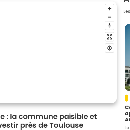
Les
C
a
e : la commune paisible et
A
nvestir près de Toulouse
Le