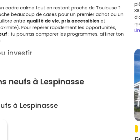
pi
n cadre calme tout en restant proche de Toulouse ?
31
 coche beaucoup de cases pour un premier achat ou un
d’
ilibre entre
qualité de vie
,
prix accessibles
et
qu
roximité). Pour repérer rapidement les opportunités,
Lir
euf
: tu pourras comparer les programmes, affiner ton
.
u investir
minutes de Toulouse, Lespinasse bénéficie des accès
oulousain (Saint-Jory, Fenouillet, Eurocentre) et d'un
otidiens. Résultat : une
liquidité de revente
et une
ns neufs à Lespinasse
tructures sportives et nature à deux pas (canal et
 et aux commerces du secteur (notamment du côté de
ufs à Lespinasse
osant à la fois.
uros
: le
marché du neuf
à Lespinasse permet souvent
ur pour un budget similaire. Idéal si tu vises une pièce
C