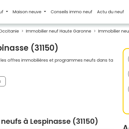
uf
Maison
neuve
Conseils
immo neuf
Actu
du neuf
Occitanie
Immobilier neuf Haute Garonne
Immobilier neu
pinasse (31150)
s les offres immobilières et programmes neufs dans ta
s
neufs à Lespinasse (31150)
A