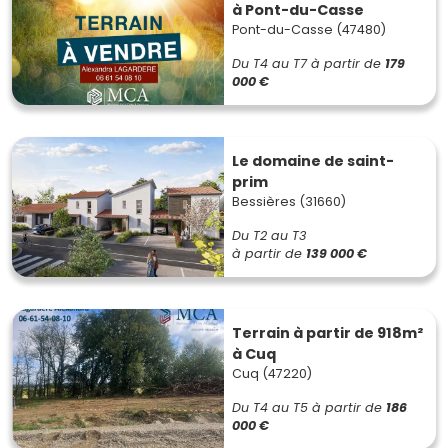
à Pont-du-Casse
Pont-du-Casse (47480)
Du T4 au T7
à partir de
179
000 €
Le domaine de saint-
prim
Bessières (31660)
Du T2 au T3
à partir de
139 000 €
Terrain à partir de 918m²
à Cuq
Cuq (47220)
Du T4 au T5
à partir de
186
000 €