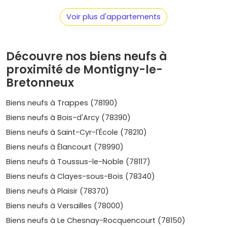
(UVSQ à proximité).
Voir plus d'appartements
•
Marché équilibré
: des prix plus accessibles que Paris
intra-muros, avec des prestations
RE 2020
, faibles
charges énergétiques
et garanties constructeur, idéales
pour sécuriser ton achat.
Découvre nos biens neufs à
proximité de Montigny-le-
Immobilier neuf Montigny-le-
Bretonneux
Bretonneux : les quartiers à cibler et
leurs profils
Biens neufs à Trappes (78190)
Villaroy
– quartier récent, très familial, proche des
Biens neufs à Bois-d'Arcy (78390)
écoles, lacs et commerces. Idéal pour une résidence
Biens neufs à Saint-Cyr-l'École (78210)
principale avec balcon ou terrasse.
Prix moyen
:
5
Biens neufs à Élancourt (78990)
500 à 6 700 €/m²
selon prestations et vue dégagée.
La Sourderie
– ambiance verte et résidentielle, accès
Biens neufs à Toussus-le-Noble (78117)
rapide à la base de loisirs. Bon compromis pour les
Biens neufs à Clayes-sous-Bois (78340)
T3/T4.
Prix moyen
:
5 300 à 6 500 €/m²
.
Le Village / centre
– proche des commerces et des
Biens neufs à Plaisir (78370)
services, bonne desserte bus vers la gare. Petites
Biens neufs à Versailles (78000)
surfaces très demandées.
Prix moyen
:
5 800 à 7 000
Biens neufs à Le Chesnay-Rocquencourt (78150)
€/m²
.