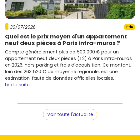
hauteur sous plafond, qualité des extérieurs, parking
et cave.
Priorise les
quartiers
en phase avec ton projet
(proximité gare pour la location, écoles et parcs pour
30/07/2026
Prix
une famille).
Challenge le
calendrier de livraison
, la qualité des
Quel est le prix moyen d'un appartement
matériaux, la notoriété du
promoteur
et les
neuf deux pièces à Paris intra-muros ?
garanties (décennale, parfait achèvement).
Compte généralement plus de 500 000 € pour un
appartement neuf deux pièces (T2) à Paris intra-muros
Envie d'avancer sans perdre de temps ? Parcours dès
en 2026, hors parking et frais d'acquisition. Ce montant,
maintenant les offres d'
immobilier neuf à Montigny-le-
loin des 263 520 € de moyenne régionale, est une
Bretonneux
sur
Vivre dans le neuf
, compare les prix,
estimation, faute de données officielles locales.
repère les meilleures expositions et réserve le lot qui te
Lire la suite...
convient avant qu'il ne parte.
Voir toute l'actualité