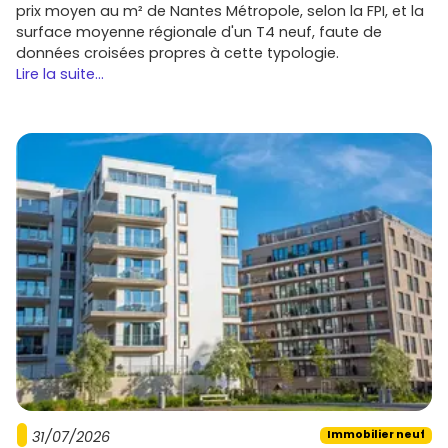
communes.
prix moyen au m² de Nantes Métropole, selon la FPI, et la
Sécurité d'achat
: garanties VEFA,
frais de notaire
surface moyenne régionale d'un T4 neuf, faute de
réduits
, livraison phasée.
données croisées propres à cette typologie.
Lire la suite...
Immobilier neuf Montigny-le-
Bretonneux : promoteurs présents et
programmes à suivre
Plusieurs
promoteurs
nationaux et régionaux
interviennent régulièrement dans le secteur, avec des
opérations près de la gare, à
Villaroy
ou autour de la
base de loisirs :
Bouygues Immobilier
et
Nexity
: large choix familial,
souvent avec espaces verts et commerces en pied
d'immeuble.
Cogedim
,
Kaufman & Broad
et
Eiffage Immobilier
:
résidences de standing, belles finitions et surfaces
généreuses.
Icade
,
Marignan
et
Pitch Promotion
: adresses
proches des transports et cœurs de quartier.
31/07/2026
Immobilier neuf
Interconstruction
,
Spirit Immobilier
,
Groupe