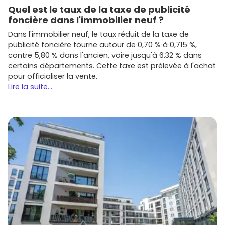
Quel est le taux de la taxe de publicité
Gambetta
: acteurs franciliens avec une bonne
foncière dans l'immobilier neuf ?
lecture des besoins locaux.
Dans l'immobilier neuf, le taux réduit de la taxe de
Sur
Vivre dans le neuf
, tu peux comparer les prestations
publicité foncière tourne autour de 0,70 % à 0,715 %,
(plans, expositions, prix, stationnements) et suivre
contre 5,80 % dans l'ancien, voire jusqu'à 6,32 % dans
l'avancement des chantiers par quartier.
certains départements. Cette taxe est prélevée à l'achat
pour officialiser la vente.
Immobilier neuf Montigny-le-
Lire la suite...
Bretonneux : conseils pratiques pour
bien te positionner
Définis ton budget
en intégrant le financement,
l'assurance et une éventuelle marge pour les options
(cuisine, revêtements).
Vérifie ton éligibilité au
PTZ
(zone tendue) pour une
résidence principale, et les aides locales éventuelles.
Pour l'investissement, renseigne-toi sur le cadre fiscal
actuel (le dispositif
Pinel
a pris fin au niveau
national) et envisage le
meublé (LMNP)
ou la
location longue durée près de la gare.
Compare les plans
: double orientation, rangements,