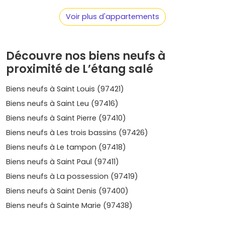
T3/T4.
Avantages du neuf
: garanties (parfait achèvement,
Voir plus d'appartements
biennale,
décennale
),
frais de notaire réduits
,
performances énergétiques
RE 2020
, et dispositifs de
financement comme le
PTZ
selon ton profil.
Découvre nos biens neufs à
Où acheter selon ton style de vie
proximité de L’étang salé
À L'Étang-Salé, les micro-secteurs changent beaucoup la
Biens neufs à Saint Louis (97421)
donne. Voici les zones à regarder de près pour ton achat
Biens neufs à Saint Leu (97416)
de
bien immobilier neuf à L'Étang-Salé
:
Biens neufs à Saint Pierre (97410)
L'Étang-Salé-les-Bains
: esprit balnéaire, plage,
Biens neufs à Les trois bassins (97426)
restaurants, proximité du
gouffre
et des spots de
promenade. Idéal si tu cherches vue mer, terrasse et
Biens neufs à Le tampon (97418)
belle revente.
Biens neufs à Saint Paul (97411)
Prix moyen neuf
: environ
5 500 à 7 500 €/m²
selon
Biens neufs à La possession (97419)
l'emplacement et les prestations.
L'Étang-Salé-les-Hauts
: plus au frais, ambiance
Biens neufs à Saint Denis (97400)
résidentielle et familiale, écoles et services, vues
Biens neufs à Sainte Marie (97438)
dégagées. Bon compromis surface/prix, parfait pour
un premier achat.