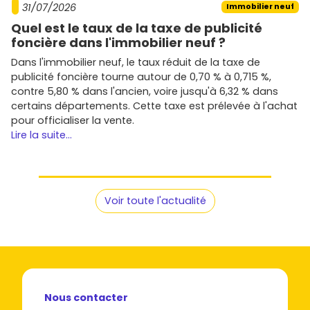
Évalue le calendrier : date de livraison, échelonnement
31/07/2026
Immobilier neuf
des appels de fonds, garanties intégrées.
Quel est le taux de la taxe de publicité
Compare plusieurs
promoteurs
et visite si possible
foncière dans l'immobilier neuf ?
logements témoins ou chantiers en cours.
Dans l'immobilier neuf, le taux réduit de la taxe de
Prêt à trouver ton futur logement ?
publicité foncière tourne autour de 0,70 % à 0,715 %,
contre 5,80 % dans l'ancien, voire jusqu'à 6,32 % dans
Que tu t'installes à L'Étang-Salé ou que tu investisses, le
certains départements. Cette taxe est prélevée à l'achat
combo qualité de vie + dynamisme du marché fait
pour officialiser la vente.
clairement pencher la balance. Pour repérer rapidement
Lire la suite...
les opportunités, explore les annonces disponibles sur
Vivre dans le neuf
et sélectionne les programmes qui
collent à tes critères de
bien immobilier neuf à L'Étang-
Salé
. On trie, on visite, on négocie : tu avances étape par
Voir toute l'actualité
étape, et tu te rapproches de la bonne décision.
Nous contacter