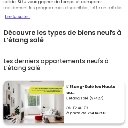
solide. Si tu veux gagner du temps et comparer
rapidement les programmes disponibles, jette un œil dès
maintenant aux annonces sur
Vivre dans le neuf
et
Lire la suite...
lance ton projet de
bien immobilier neuf à L'Étang-Salé
sereinement.
Découvre les types de biens neufs à
Les atouts concrets pour ton projet
L’étang salé
L'Étang-Salé réunit plusieurs avantages qui font toute la
différence quand tu cherches à acheter dans le neuf :
Les derniers appartements neufs à
Qualité de vie
entre littoral et nature : plage de
L’étang salé
L'Étang-Salé-les-Bains, forêt, pistes cyclables,
activités nautiques, écoles et commerces à taille
humaine.
L'Etang-Salé les Hauts
Accessibilité
: l'axe rapide par la
route des
au...
Tamarins
te relie à Saint-Leu et Saint-Pierre ;
L’étang salé (97427)
l'aéroport de Pierrefonds est à environ
15 à 20
minutes
.
DU T2 AU T3
Potentiel locatif
: location longue durée pour actifs
à partir de
254 000 €
du secteur,
location saisonnière
possible dans les
zones balnéaires, demande familiale soutenue sur les