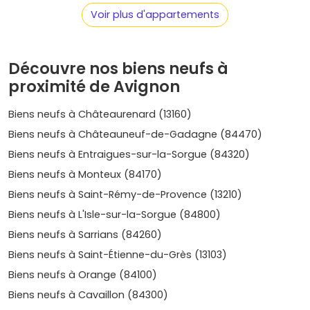
Prix moyen du neuf
: selon le secteur et les
Voir plus d'appartements
prestations, compte généralement
entre 3 700 et 5
300 €/m²
à Avignon et dans la première couronne.
Évolution récente (5 ans)
: après des années de
hausse puis une normalisation, on observe
Découvre nos biens neufs à
globalement
+15 à +25 %
sur le neuf, avec des micro-
proximité de Avignon
secteurs proches du
tram
ou de la
gare TGV
pouvant atteindre
+30 %
sur les meilleurs
Biens neufs à Châteaurenard (13160)
emplacements.
Demande locative soutenue
: étudiants (Université
Biens neufs à Châteauneuf-de-Gadagne (84470)
d'Avignon), jeunes actifs, saisonniers et cadres
Biens neufs à Entraigues-sur-la-Sorgue (84320)
mobiles TGV. Les studios et T2 proches des
Biens neufs à Monteux (84170)
transports sont très recherchés.
Biens neufs à Saint-Rémy-de-Provence (13210)
Côté
tendances du marché
à Avignon, les acquéreurs
Biens neufs à L'Isle-sur-la-Sorgue (84800)
privilégient :
Biens neufs à Sarrians (84260)
Espaces extérieurs
(balcon, terrasse, jardin) et
Biens neufs à Saint-Étienne-du-Grès (13103)
luminosité.
Exigences environnementales (
RE 2020
),
Biens neufs à Orange (84100)
équipements sobres en énergie et qualité de
Biens neufs à Cavaillon (84300)
l'isolation.